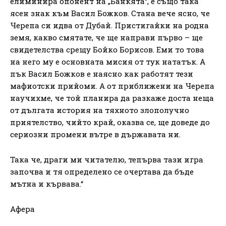
елиминира опонент на „Банкята“, е също така
ясен знак към Васил Божков. Стана вече ясно, че
Черепа си идва от Дубай. Пристигайки на родна
земя, какво смятате, че ще направи първо – ще
свидетелства срещу Бойко Борисов. Еми то това
на него му е основната мисия от тук нататък. А
пък Васил Божков е наясно как работят тези
мафиотски прийоми. А от приближени на Черепа
научихме, че той планира да разкаже доста неща
от дългата история на тяхното злополучно
приятелство, чийто край, оказва се, ще доведе до
сериозни промени вътре в държавата ни.
Така че, драги ми читателю, тепърва тази игра
започва и тя определено се очертава да бъде
мътна и кървава.“
Афера