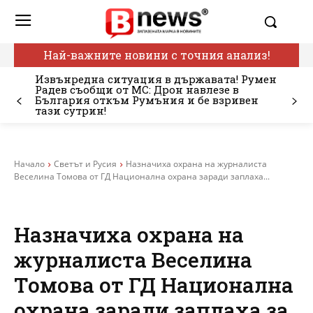
Най-важните новини с точния анализ!
Извънредна ситуация в държавата! Румен
Радев съобщи от МС: Дрон навлезе в
България откъм Румъния и бе взривен
тази сутрин!
Начало
Светът и Русия
Назначиха охрана на журналиста
Веселина Томова от ГД Национална охрана заради заплаха...
Назначиха охрана на
журналиста Веселина
Томова от ГД Национална
охрана заради заплаха за