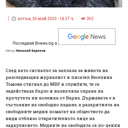
петък, 26 май 2023 - 14:37 ч.
262
Последвай Bnews.bg в
Автор
Николай Бареков
След като сигналът за заплаха за живота на
разследващия журналист и писател Веселина
Томова стигнал до МВР и службите, те се
задействаха бързо и назначиха охрана на
прочутата ни колежка от Варна. Държавата е в
състояние на свободно падане, а разкритията на
свободните медии помагат на обществото да
види отблизо отвратителното лице на
задкулисието. Медиите на свободата са по-ценни