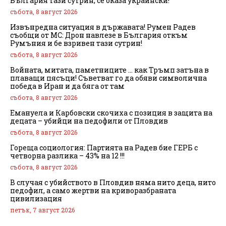
България тази сутрин, се оказа украински!
събота, 8 август 2026
Извънредна ситуация в държавата! Румен Радев
съобщи от МС: Дрон навлезе в България откъм
Румъния и бе взривен тази сутрин!
събота, 8 август 2026
Войната, митата, паметниците … как Тръмп затъна в
плаващи пясъци! Съветват го да обяви символична
победа в Иран и да бяга от там
събота, 8 август 2026
Емануела и Карбовски скочиха с позиция в защита на
децата – убийци на педофили от Пловдив
събота, 8 август 2026
Гореща социология: Партията на Радев бие ГЕРБ с
четворна разлика – 43% на 12 !!!
събота, 8 август 2026
В случая с убийството в Пловдив няма нито деца, нито
педофил, а само жертви на криворазбраната
цивилизация
петък, 7 август 2026