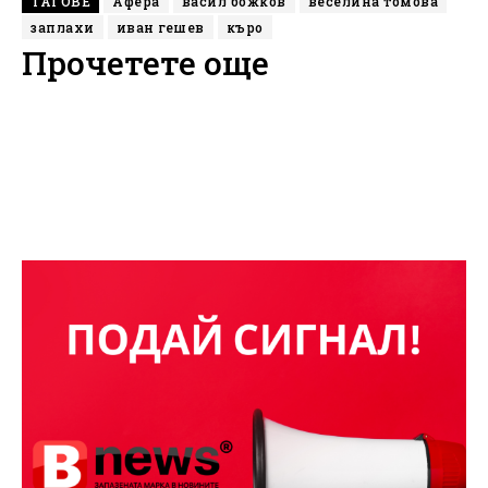
ТАГОВЕ
Афера
васил божков
веселина томова
заплахи
иван гешев
къро
Прочетете още