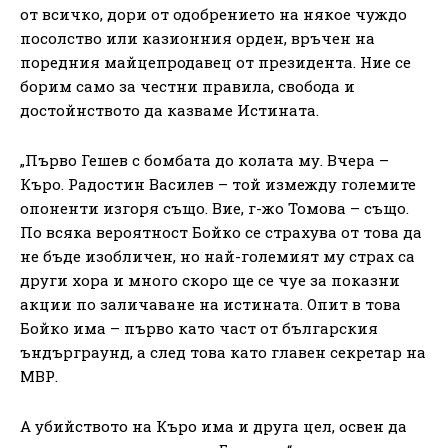
от всичко, дори от одобрението на някое чуждо
посолство или казионния орден, връчен на
поредния майцепродавец от президента. Ние се
борим само за честни правила, свобода и
достойнството да казваме Истината.
„Първо Гешев с бомбата до колата му. Вчера –
Къро. Радостин Василев – той измежду големите
опоненти изгоря също. Вие, г-жо Томова – също.
По всяка вероятност Бойко се страхува от това да
не бъде изобличен, но най-големият му страх са
други хора и много скоро ще се чуе за показни
акции по заличаване на истината. Опит в това
Бойко има – първо като част от българския
ъндърграунд, а след това като главен секретар на
МВР.
А убийството на Къро има и друга цел, освен да