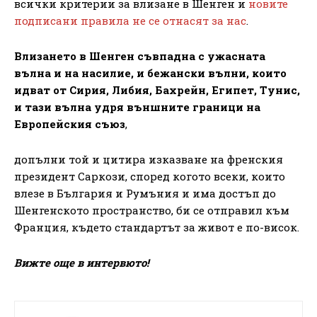
всички критерии за влизане в Шенген и
новите
подписани правила не се отнасят за нас
.
Влизането в Шенген съвпадна с ужасната
вълна и на насилие, и бежански вълни, които
идват от Сирия, Либия, Бахрейн, Египет, Тунис,
и тази вълна удря външните граници на
Европейския съюз
,
допълни той и цитира изказване на френския
президент Саркози, според когото всеки, които
влезе в България и Румъния и има достъп до
Шенгенското пространство, би се отправил към
Франция, където стандартът за живот е по-висок.
Вижте още в интервюто!