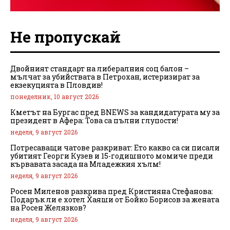
Не пропускай
Двойният стандарт на либералния соц балон –
мълчат за убийствата в Петрохан, истеризират за
екзекуцията в Пловдив!
понеделник, 10 август 2026
Кметът на Бургас пред BNEWS за кандидатурата му за
президент в Афера: Това са пълни глупости!
неделя, 9 август 2026
Потресаващи чатове разкриват: Ето какво са си писали
убитият Георги Кузев и 15-годишното момиче преди
кървавата засада на Младежкия хълм!
неделя, 9 август 2026
Росен Миленов разкрива пред Кристияна Стефанова:
Подарък ли е хотел Хаяши от Бойко Борисов за жената
на Росен Желязков?
неделя, 9 август 2026