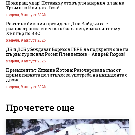
Шокиращ удар! Нетаняху отхвърли мирния план на
Тръмп за Ивицата Газа!
неделя, 9 август 2026
Ракът на бившия президент Джо Байдън се е
разпространил и е много болезнен, казва синът му
Хънтър по BBC
неделя, 9 август 2026
ДБ и ДСБ убеждават Борисов ГЕРБ да подкрепи още на
първи тур новия Росен Плевнелиев – Андрей Гюров!
неделя, 9 август 2026
Президентът Илияна Йотова: Разочарована съм от
примитивната политическа употреба на инцидента с
дрона!
неделя, 9 август 2026
Прочетете още