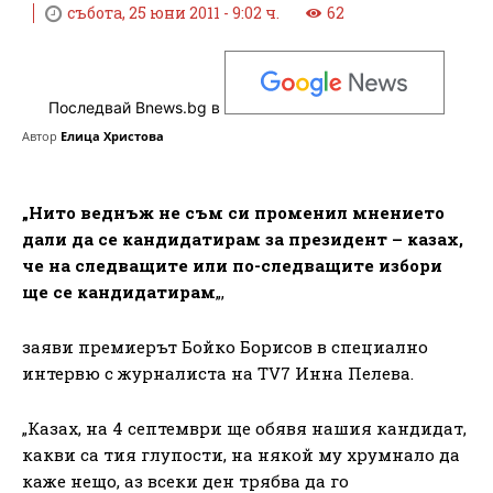
събота, 25 юни 2011 - 9:02 ч.
62
Последвай Bnews.bg в
Автор
Елица Христова
„Нито веднъж не съм си променил мнението
дали да се кандидатирам за президент – казах,
че на следващите или по-следващите избори
ще се кандидатирам
„,
заяви премиерът Бойко Борисов в специално
интервю с журналиста на TV7 Инна Пелева.
„Казах, на 4 септември ще обявя нашия кандидат,
какви са тия глупости, на някой му хрумнало да
каже нещо, аз всеки ден трябва да го