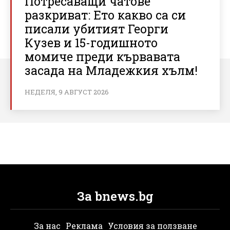
Потресаващи чатове
разкриват: Ето какво са си
писали убитият Георги
Кузев и 15-годишното
момиче преди кървавата
засада на Младежкия хълм!
НЕДЕЛЯ, 9 АВГУСТ 2026
За bnews.bg
За нас
Реклама
Условия за ползване