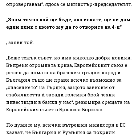
опровергавам“, ядоса се министър-председателят.
„Знам точно кой ще бъде, ако искате, ще ви дам
един плик с името му да го отворите на 4-и“
, заяви той.
„Беше тежък съвет, но има няколко добри новини.
Въпреки огромната криза, Европейският съюз е
решен да помага на братския гръцки народ и
България също ще прави всичко възможно за
„спасението“ на Гърция, защото зависим от
стабилността ѝ заради големия брой техни
инвестиции в банки у нас“,
резюмира срещата на
Европейския съвет в Брюксел Борисов
.
По думите му, всички вътрешни министри в ЕС
казват, че България и Румъния са покрили