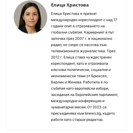
Елица Христова
Елица Христова е признат
международен кореспондент с над 17
години опит в отразяването на
глобални събития. Кариерният ѝ път
започва през 2007 г. в национално
радио, но скоро се насочва към
телевизионната журналистика. През
2012 г. Елица става чуждестранен
кореспондент, като е отразявала
ключови политически, социални и
икономически теми от Брюксел,
Берлин и Женева. Работила е по
събития като европейски избори,
заседания на Европейския парламент,
международни конференции и
хуманитарни мисии. От 2023 се
присъединява към bnews.bg, където
работи като старши редактор.