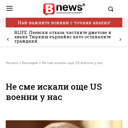
Най-важните новини с точния анализ!
BLIFE: Пеевски отказа частните джетове и
хвана Тюркиш еърлайнс като останалите
граждани
Начало
България
Не сме искали още US военни у нас
Не сме искали още US
военни у нас