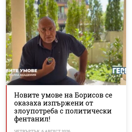
Новите умове на Борисов се
оказаха изпържени от
злоупотреба с политически
фентанил!
ЧЕТВЪРТЪК, 6 АВГУСТ 2026