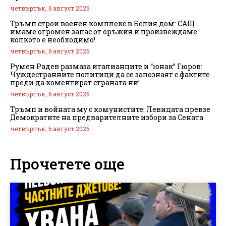
четвъртък, 6 август 2026
Тръмп строи военен комплекс в Белия дом: САЩ
имаме огромен запас от оръжия и произвеждаме
колкото е необходимо!
четвъртък, 6 август 2026
Румен Радев размаза италианците и “юнак” Гюров:
Чуждестранните политици да се запознаят с фактите
преди да коментират страната ни!
четвъртък, 6 август 2026
Тръмп и войната му с комунистите: Левицата превзе
Демократите на предварителните избори за Сената
четвъртък, 6 август 2026
Прочетете още