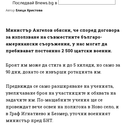
Последвай Bnews.bg в
Автор
Елица Христова
Министър Ангелов обясни, че според договора
за използване на съвместните българо-
американски съоръжения, у нас могат да
пребивават постоянно 2 500 щатски военни.
Броят им може да стига и до 5 хиляди, но само за
90 дни, докато се извърши ротацията им.
Предвижда се само разширяване на ученията,
увеличаване броя на участниците и обхвата на
задачите им. По-мащабните учения ще се
провеждат вече освен на полигона в Ново село, и
в Граф Игнатиево и Безмер, уточни военният
министър пред БНТ.