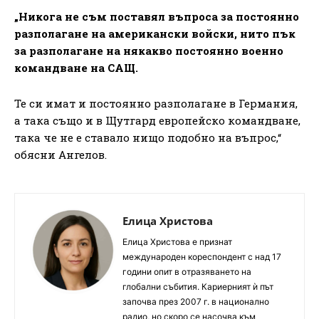
„Никога не съм поставял въпроса за постоянно
разполагане на американски войски, нито пък
за разполагане на някакво постоянно военно
командване на САЩ.
Те си имат и постоянно разполагане в Германия,
а така също и в Щутгард европейско командване,
така че не е ставало нищо подобно на въпрос,“
обясни Ангелов.
Елица Христова
Елица Христова е признат
международен кореспондент с над 17
години опит в отразяването на
глобални събития. Кариерният ѝ път
започва през 2007 г. в национално
радио, но скоро се насочва към