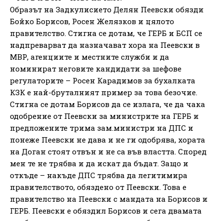
Образът на Задкулисието Делян Пеевски обязди
Бойко Борисов, Росен Желязков и цялото
правителство. Стигна се дотам, че ГЕРБ и БСП се
надпреварват да назначават хора на Пеевски в
МВР, агенциите и местните служби и да
номинират неговите кандидати за шефове
регулаторите – Росен Карадимов за бухалката
КЗК е най-бруталният пример за това безочие.
Стигна се дотам Борисов да се излага, че да чака
одобрение от Пеевски за министрите на ГЕРБ и
предложените трима зам.министри на ДПС и
понеже Пеевски не дава и не ги одобрява, хората
на Доган стоят отвън и не са във властта. Според
мен те не трябва и да искат да бъдат. Защо и
откъде – накъде ДПС трябва да легитимира
правителството, обяздено от Пеевски. Това е
правителство на Пеевски с мандата на Борисов и
ГЕРБ. Пеевски е обяздил Борисов и сега двамата