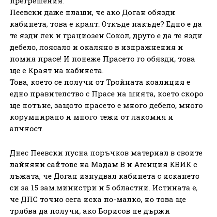
прегрешения.
Пеевски даже плаши, че ако Доган обязди
кабинета, това е краят. Откъде накъде? Едно е да
те язди лек и грациозен Сокол, друго е да те язди
дебело, лоясало и окаляно в изпражнения и
помия прасе! И понеже Прасето го обязди, това
ще е Краят на кабинета.
Това, което се получи от Тройната коалиция е
едно правителство с Прасе на шията, което скоро
ще потъне, защото прасето е много дебело, много
корумпирано и много тежи от лакомия и
алчност.
Днес Пеевски пусна поръчков материал в своите
лайняни сайтове на Мадам В и Агенция КВИК с
лъжата, че Доган изнудвал кабинета с искането
си за 15 зам.министри и 5 областни. Истината е,
че ДПС точно сега иска по-малко, но това ще
трябва да получи, ако Борисов не държи