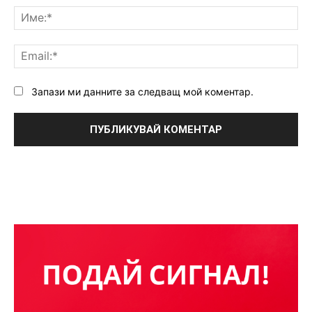
Им
Ema
Запази ми данните за следващ мой коментар.