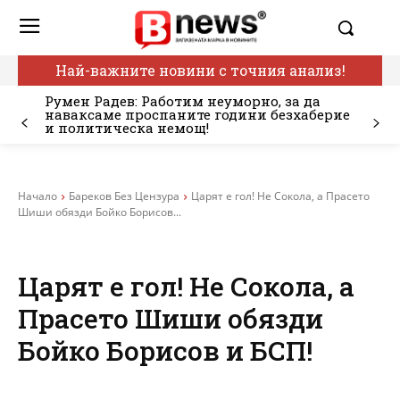
Най-важните новини с точния анализ!
Румен Радев: Работим неуморно, за да
наваксаме проспаните години безхаберие
и политическа немощ!
Начало
Бареков Без Цензура
Царят е гол! Не Сокола, а Прасето
Шиши обязди Бойко Борисов...
Царят е гол! Не Сокола, а
Прасето Шиши обязди
Бойко Борисов и БСП!