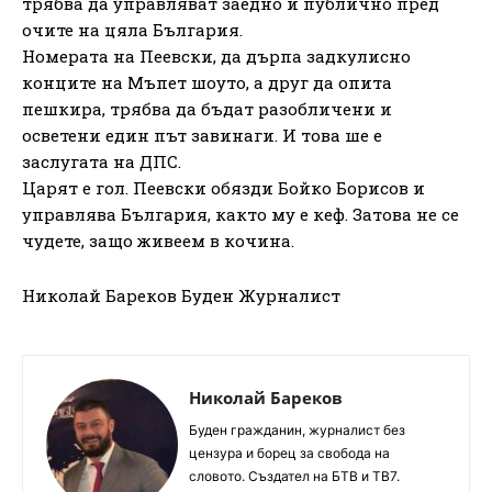
трябва да управляват заедно и публично пред
очите на цяла България.
Номерата на Пеевски, да дърпа задкулисно
конците на Мъпет шоуто, а друг да опита
пешкира, трябва да бъдат разобличени и
осветени един път завинаги. И това ше е
заслугата на ДПС.
Царят е гол. Пеевски обязди Бойко Борисов и
управлява България, както му е кеф. Затова не се
чудете, защо живеем в кочина.
Николай Бареков Буден Журналист
Николай Бареков
Буден гражданин, журналист без
цензура и борец за свобода на
словото. Създател на БТВ и ТВ7.