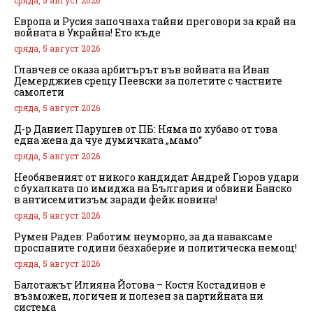
сряда, 5 август 2026
Европа и Русия започнаха тайни преговори за край на
войната в Украйна! Ето къде
сряда, 5 август 2026
Главчев се оказа арбитърът във войната на Иван
Демерджиев срещу Пеевски за полетите с частните
самолети
сряда, 5 август 2026
Д-р Даниел Парушев от ПБ: Няма по хубаво от това
една жена да чуе думичката „мамо“
сряда, 5 август 2026
Необявеният от никого кандидат Андрей Гюров удари
с бухалката по имиджа на България и обвини Банско
в антисемитизъм заради фейк новина!
сряда, 5 август 2026
Румен Радев: Работим неуморно, за да наваксаме
проспаните години безхаберие и политическа немощ!
сряда, 5 август 2026
Балотажът Илияна Йотова – Костя Костадинов е
възможен, логичен и полезен за партийната ни
система