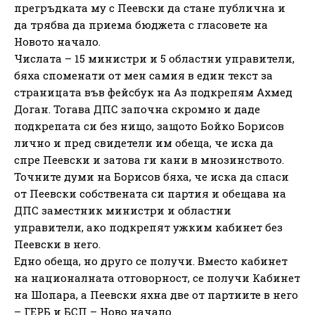
прегръдката му с Пеевски да стане публична и
да трябва да приема бюджета с гласовете на
Новото начало.
Числата – 15 министри и 5 областни управители,
бяха споменати от мен самия в един текст за
страницата във фейсбук на Аз подкрепям Ахмед
Доган. Тогава ДПС започна скромно и даде
подкрепата си без нищо, защото Бойко Борисов
лично и пред свидетели им обеща, че иска да
спре Пеевски и затова ги кани в мнозинството.
Точните думи на Борисов бяха, че иска да спаси
от Пеевски собствената си партия и обещава на
ДПС заместник министри и областни
управители, ако подкрепят ужким кабинет без
Пеевски в него.
Едно обеща, но друго се получи. Вместо кабинет
на националната отговорност, се получи Кабинет
на Шопара, а Пеевски яхна две от партиите в него
– ГЕРБ и БСП – Ново начало.