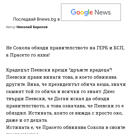
Последвай Bnews.bg в
Автор
Николай Бареков
Не Сокола обязди правителството на ГЕРБ и БСП,
а Прасето го яхна!
Крадецът Пеевски крещи “дръжте крадеца”!
Пеевски прави винаги това, в което обвинява
другите. Вика, че президентът обича кеша, значи
самият той го обича и всички го знаят. Днес
твърди Пеевски, че Доган искал да обязди
правителството, а това означава, че Пеевски го е
обяздил. Истината, която се вижда с просто око,
даже и от децата.
Истината е, че Прасето обвинява Сокола в своите