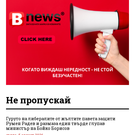
Не пропускай
Гуруто на либералите от жълтите павета защити
Румен Радев и размаза един твърде глупав
министър на Бойко Борисов