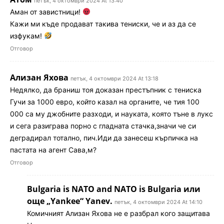
петък, 4 октомври 2024 At 13:40
Аман от завистници!
Кажи ми къде продават такива тениски, че и аз да се
изфукам!
Отговор
Ализан Яхова
петък, 4 октомври 2024 At 13:18
Недялко, да браниш тоя доказан престъпник с тениска
Гучи за 1000 евро, който казал на органите, че тия 100
000 са му джобните разходи, и науката, която тъне в лукс
и сега разиграва порно с гладната стачка,значи че си
деградирал тотално, пич.Иди да занесеш кърпичка на
пастата на агент Сава,м?
Отговор
Bulgaria is NATO and NATO is Bulgaria или
още „Yankee“ Yanev.
петък, 4 октомври 2024 At 14:10
Комичният Ализан Яхова не е разбрал кого защитава