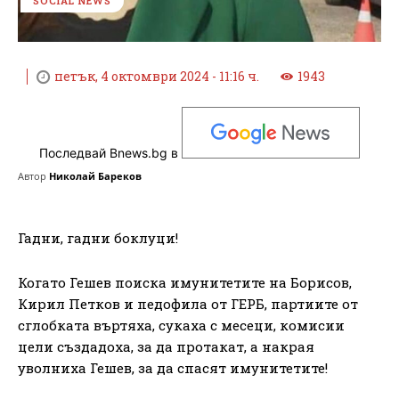
SOCIAL NEWS
петък, 4 октомври 2024 - 11:16 ч.
1943
Последвай Bnews.bg в
Автор
Николай Бареков
Гадни, гадни боклуци!
Когато Гешев поиска имунитетите на Борисов,
Кирил Петков и педофила от ГЕРБ, партиите от
сглобката въртяха, сукаха с месеци, комисии
цели създадоха, за да протакат, а накрая
уволниха Гешев, за да спасят имунитетите!