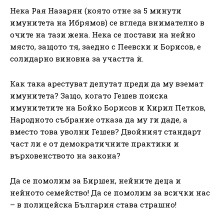
Нека Рая Назарян (която отне за 5 минути
имунитета на Ибрямов) се вгледа внимателно в
очите на тази жена. Нека се постави на нейно
място, защото тя, заедно с Пеевски и Борисов, е
солидарно виновна за участта ѝ.
Как така арестуват депутат преди да му вземат
имунитета? Защо, когато Гешев поиска
имунитетите на Бойко Борисов и Кирил Петков,
Народното събрание отказа да му ги даде, а
вместо това уволни Гешев? Двойният стандарт
част ли е от демократичните практики и
върховенството на закона?
Да се помолим за Биршен, нейните деца и
нейното семейство! Да се помолим за всички нас
– в полицейска България става страшно!