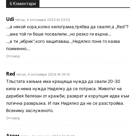
6 Коментари
Udi
петък, 4 октомври 2024 At 23:03
..,а някой хора,колко килограма,трябва да свалят,а „Red“?
..,ама той ги беше посвалили..,но резко ги върна…
..,а ти „ибрик“,кого защитаваш..,Недялко поне го казва
поименно…
Отговор
Red
петък, 4 октомври 2024 At 19:10
Тлъстата ханъма има крещяща нужда да свали 20-30
кила и нема нужда Нидялку да се потриса. Животът на
дерибея белязан от кражби, разврат и корупция идва към
логична развръзка. И пак Нидялко да не се разстройва.
Всекиму заслуженото.
Отговор
Атом