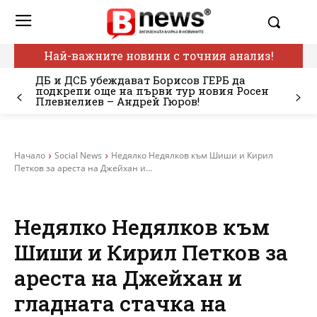
Най-важните новини с точния анализ!
ДБ и ДСБ убеждават Борисов ГЕРБ да
подкрепи още на първи тур новия Росен
Плевнелиев – Андрей Гюров!
Начало
Social News
Недялко Недялков към Шиши и Кирил
Петков за ареста на Джейхан и...
Недялко Недялков към
Шиши и Кирил Петков за
ареста на Джейхан и
гладната стачка на