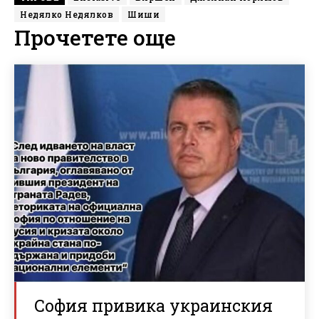
Недялко Недялков
Шиши
Прочетете още
София привика украинския