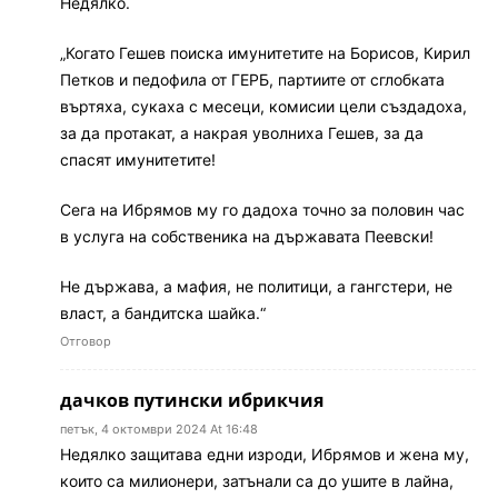
Недялко.
„Когато Гешев поиска имунитетите на Борисов, Кирил
Петков и педофила от ГЕРБ, партиите от сглобката
въртяха, сукаха с месеци, комисии цели създадоха,
за да протакат, а накрая уволниха Гешев, за да
спасят имунитетите!
Сега на Ибрямов му го дадоха точно за половин час
в услуга на собственика на държавата Пеевски!
Не държава, а мафия, не политици, а гангстери, не
власт, а бандитска шайка.“
Отговор
дачков путински ибрикчия
петък, 4 октомври 2024 At 16:48
Недялко защитава едни изроди, Ибрямов и жена му,
които са милионери, затънали са до ушите в лайна,