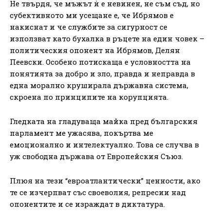
Не твърдя, че мъжът ѝ е невинен, не съм съд, но
субективното ми усещане е, че Ибрямов е
накиснат и че службите за сигурност се
използват като бухалка в ръцете на един човек –
политическия опонент на Ибрямов, Делян
Пеевски. Особено потискаща е условността на
понятията за добро и зло, правда и неправда в
една морално круширала държавна система,
скроена по принципите на корупцията.
Гледката на гладуваща майка пред българския
парламент ме ужасява, покъртва ме
емоционално и интелектуално. Това се случва в
уж свободна държава от Европейския Съюз.
Плюя на тези “евроатлантически” ценности, ако
те се изчерпват със своеволия, репресии над
опонентите и се израждат в диктатура.