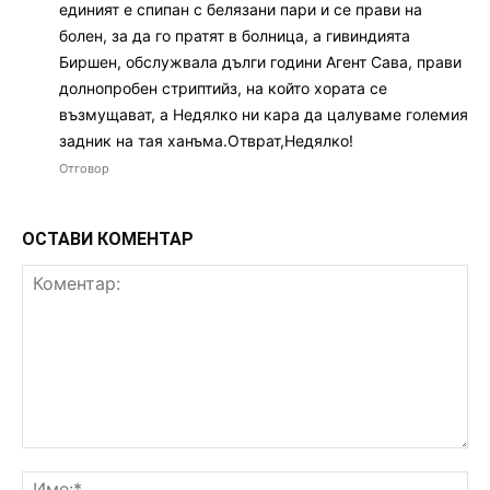
единият е спипан с белязани пари и се прави на
болен, за да го пратят в болница, а гивиндията
Биршен, обслужвала дълги години Агент Сава, прави
долнопробен стриптийз, на който хората се
възмущават, а Недялко ни кара да цалуваме големия
задник на тая ханъма.Отврат,Недялко!
Отговор
ОСТАВИ КОМЕНТАР
Коментар:
Им