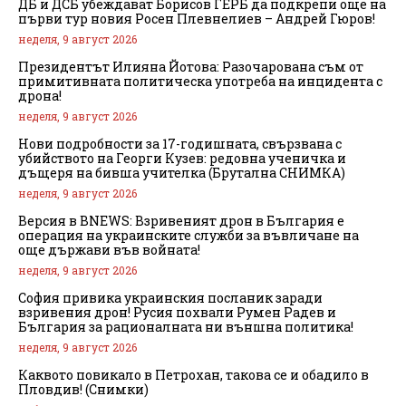
ДБ и ДСБ убеждават Борисов ГЕРБ да подкрепи още на
първи тур новия Росен Плевнелиев – Андрей Гюров!
неделя, 9 август 2026
Президентът Илияна Йотова: Разочарована съм от
примитивната политическа употреба на инцидента с
дрона!
неделя, 9 август 2026
Нови подробности за 17-годишната, свързвана с
убийството на Георги Кузев: редовна ученичка и
дъщеря на бивша учителка (Брутална СНИМКА)
неделя, 9 август 2026
Версия в BNEWS: Взривеният дрон в България е
операция на украинските служби за въвличане на
още държави във войната!
неделя, 9 август 2026
София привика украинския посланик заради
взривения дрон! Русия похвали Румен Радев и
България за рационалната ни външна политика!
неделя, 9 август 2026
Каквото повикало в Петрохан, такова се и обадило в
Пловдив! (Снимки)