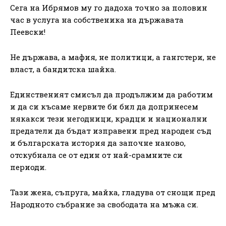
Сега на Ибрямов му го дадоха точно за половин
час в услуга на собственика на държавата
Пеевски!
Не държава, а мафия, не политици, а гангстери, не
власт, а бандитска шайка.
Единственият смисъл да продължим да работим
и да си късаме нервите би бил да допринесем
някакси тези негодници, крадци и национални
предатели да бъдат изправени пред народен съд
и българската история да започне наново,
отскубнала се от един от най-срамните си
периоди.
Тази жена, съпруга, майка, гладува от снощи пред
Народното събрание за свободата на мъжа си.