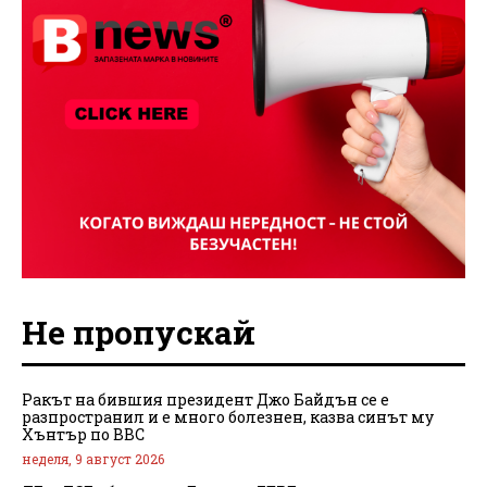
Не пропускай
Ракът на бившия президент Джо Байдън се е
разпространил и е много болезнен, казва синът му
Хънтър по BBC
неделя, 9 август 2026