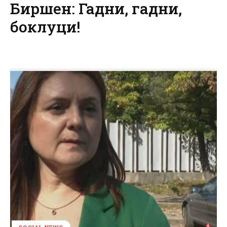
Биршен: Гадни, гадни,
боклуци!