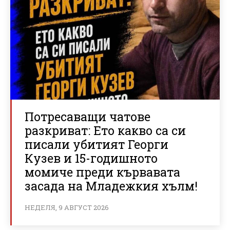
Потресаващи чатове
разкриват: Ето какво са си
писали убитият Георги
Кузев и 15-годишното
момиче преди кървавата
засада на Младежкия хълм!
НЕДЕЛЯ, 9 АВГУСТ 2026