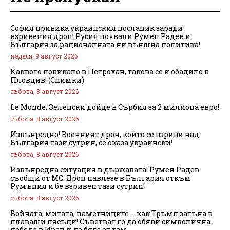
София привика украинския посланик заради
взривения дрон! Русия похвали Румен Радев и
България за рационалната ни външна политика!
неделя, 9 август 2026
Каквото повикало в Петрохан, такова се и обадило в
Пловдив! (Снимки)
събота, 8 август 2026
Le Monde: Зеленски дойде в Сърбия за 2 милиона евро!
събота, 8 август 2026
Извънредно! Военният дрон, който се взриви над
България тази сутрин, се оказа украински!
събота, 8 август 2026
Извънредна ситуация в държавата! Румен Радев
съобщи от МС: Дрон навлезе в България откъм
Румъния и бе взривен тази сутрин!
събота, 8 август 2026
Войната, митата, паметниците … как Тръмп затъна в
плаващи пясъци! Съветват го да обяви символична
победа в Иран и да бяга от там