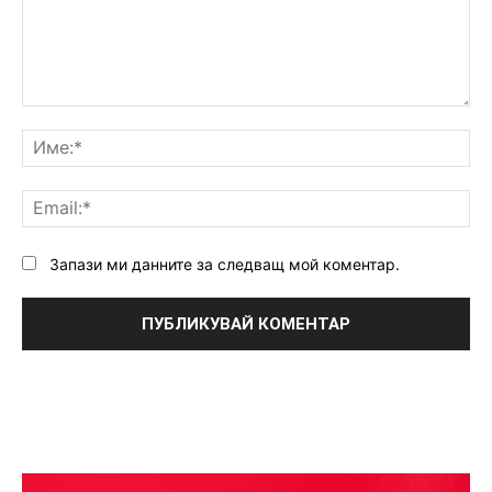
Коментар:
Им
Ema
Запази ми данните за следващ мой коментар.