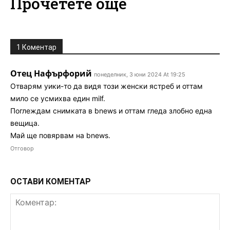
Прочетете още
1 Коментар
Отец Нафърфорий
понеделник, 3 юни 2024 At 19:25
Отварям уики-то да видя този женски ястреб и оттам
мило се усмихва един milf.
Поглеждам снимката в bnews и оттам гледа злобно една
вещица.
Май ще повярвам на bnews.
Отговор
ОСТАВИ КОМЕНТАР