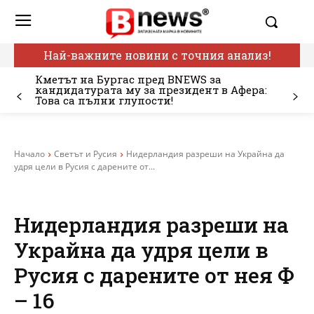
Най-важните новини с точния анализ!
Кметът на Бургас пред BNEWS за
кандидатурата му за президент в Афера:
Това са пълни глупости!
Начало
Светът и Русия
Нидерландия разреши на Украйна да
удря цели в Русия с дарените от...
Нидерландия разреши на
Украйна да удря цели в
Русия с дарените от нея Ф
– 16