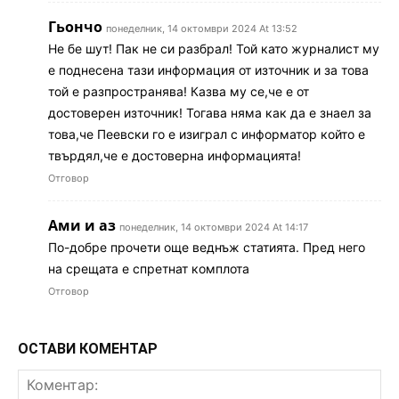
Гьончо
понеделник, 14 октомври 2024 At 13:52
Не бе шут! Пак не си разбрал! Той като журналист му
е поднесена тази информация от източник и за това
той е разпространява! Казва му се,че е от
достоверен източник! Тогава няма как да е знаел за
това,че Пеевски го е изиграл с информатор който е
твърдял,че е достоверна информацията!
Отговор
Ами и аз
понеделник, 14 октомври 2024 At 14:17
По-добре прочети още веднъж статията. Пред него
на срещата е спретнат комплота
Отговор
ОСТАВИ КОМЕНТАР