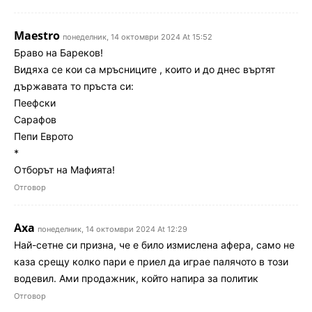
Maestro
понеделник, 14 октомври 2024 At 15:52
Браво на Бареков!
Видяха се кои са мръсниците , които и до днес въртят
държавата то пръста си:
Пеефски
Сарафов
Пепи Еврото
*
Отборът на Мафията!
Отговор
Аха
понеделник, 14 октомври 2024 At 12:29
Най-сетне си призна, че е било измислена афера, само не
каза срещу колко пари е приел да играе палячото в този
водевил. Ами продажник, който напира за политик
Отговор