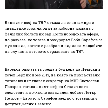
Бившият шеф на ТВ 7 отказа да се ангажира с
твърдение стои ли опит за изборна измама с
фалшиви бюлетини зад Костинбродската афера,
но разказа, че тогава прокурорът Боби Сарафов се
е уплашил, когато е разбрал и видял за мащабите
на случая и неговото отразяване по ТВ7.
Бареков разказа за среща в бункера на Пеевски в
хотел Берлин през 2013, на която са присъствали
тогавашният главен секретар на МВР Светослав
Лазаров, тогавашният шеф на Столичното
следствие и по-късно скандален лобист Петър
Петров – Еврото и Сарафов заедно с тогавшния
депутат Делян Пеевски.