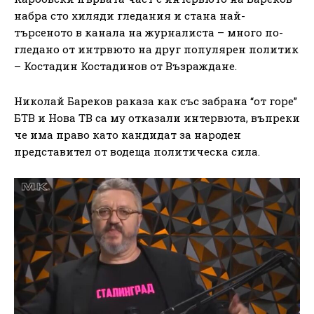
набра сто хиляди гледания и стана най-
търсеното в канала на журналиста – много по-
гледано от интрвюто на друг популярен политик
– Костадин Костадинов от Възраждане.
Николай Бареков раказа как със забрана “от горе”
БТВ и Нова ТВ са му отказали интервюта, въпреки
че има право като кандидат за народен
представител от водеща политическа сила.