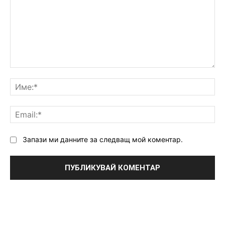
Коментар:
Им
Ema
Запази ми данните за следващ мой коментар.