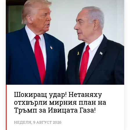
Шокиращ удар! Нетаняху
отхвърли мирния план на
Тръмп за Ивицата Газа!
НЕДЕЛЯ, 9 АВГУСТ 2026