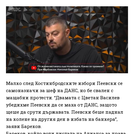
Малко след Костинбродските избори Пеевски се
самоназначи за шеф на ДАНС, но бе свален с
мащабни протести. “Двамата с Цветан Василев
убедихме Пеевски да се маха от ДАНС, защото
щеше да срути държавата. Пеевски беше паднал
на колене на другия ден в избата на банкера”,
заяви Бареков.
Бареков, който води листата на Алианса за права