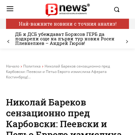
Най-важните новини с точния анализ!
ДБ и ДСБ убеждават Борисов ГЕРБ да
подкрепи още на първи тур новия Росен
Плевнелиев – Андрей Гюров!
Начало
Политика
Николай Бареков сензационно пред
Карбовски: Пеевски и Петьо Еврото измислиха Аферата
Костинброд!...
Николай Бареков
сензационно пред
Карбовски: Пеевски и
Петьо Еврото измислиха