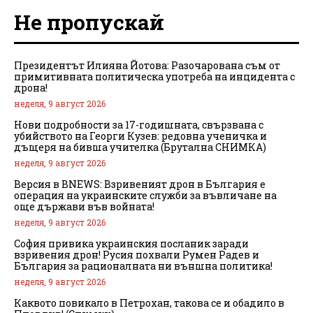
Не пропускай
Президентът Илияна Йотова: Разочарована съм от
примитивната политическа употреба на инцидента с
дрона!
неделя, 9 август 2026
Нови подробности за 17-годишната, свързвана с
убийството на Георги Кузев: редовна ученичка и
дъщеря на бивша учителка (Брутална СНИМКА)
неделя, 9 август 2026
Версия в BNEWS: Взривеният дрон в България е
операция на украинските служби за въвличане на
още държави във войната!
неделя, 9 август 2026
София привика украинския посланик заради
взривения дрон! Русия похвали Румен Радев и
България за рационалната ни външна политика!
неделя, 9 август 2026
Каквото повикало в Петрохан, такова се и обадило в