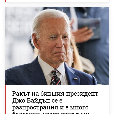
Ракът на бившия президент
Джо Байдън се е
разпространил и е много
болезнен, казва синът му