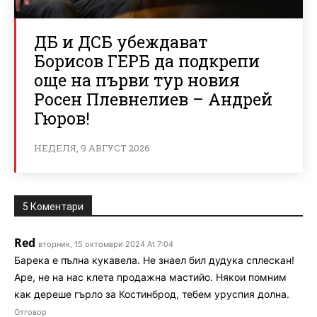
ДБ и ДСБ убеждават
Борисов ГЕРБ да подкрепи
още на първи тур новия
Росен Плевнелиев – Андрей
Гюров!
НЕДЕЛЯ, 9 АВГУСТ 2026
5 Коментари
Red
вторник, 15 октомври 2024 At 7:04
Барека е пълна кукавела. Не знаел бил дудука сплескан!
Аре, не на нас клета продажна мастийо. Някои помним
как дереше гърло за Костинброд, тебем уруспия долна.
Отговор