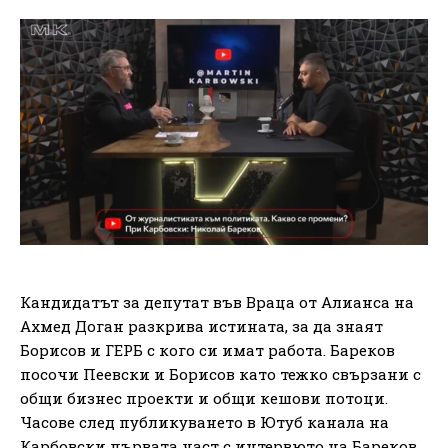
Кандидатът за депутат във Враца от Алианса на
Ахмед Доган разкрива истината, за да знаят
Борисов и ГЕРБ с кого си имат работа. Бареков
посочи Пеевски и Борисов като тежко свързани с
общи бизнес проекти и общи кешови потоци.
Часове след публикуването в Ютуб канала на
Карбовски първата част с интервюто на Бареков