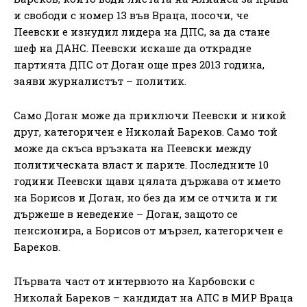
и свободи с номер 13 във Враца, посочи, че
Пеевски е изнудил лидера на ДПС, за да стане
шеф на ДАНС. Пеевски искаше да открадне
партията ДПС от Доган още през 2013 година,
заяви журналистът – политик.
Само Доган може да приключи Пеевски и никой
друг, категоричен е Николай Бареков. Само той
може да скъса връзката на Пеевски между
политическата власт и парите. Последните 10
години Пеевски щави цялата държава от името
на Борисов и Доган, но без да им се отчита и ги
държеше в неведение – Доган, защото се
пенсионира, а Борисов от мързел, категоричен е
Бареков.
Първата част от интервюто на Карбовски с
Николай Бареков – кандидат на АПС в МИР Враца