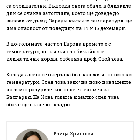
са отрицателни. Въпреки снега обаче, в близките
дни се очаква затопляне, което ще доведе до
валежи от дъжд. Заради ниските температури ще
има опасност от поледици на 14 и 15 декември.
В по-голямата част от Европа времето е с
температури, по-ниски от обичайните
климатични норми, отбеляза проф. Стойчева.
Коледа засега се очертава без валежи и по-високи
температури. След това започва ново повишение
на температурите, което не е феномен за
България. На Нова година и малко след това
обаче ще стане по-хладно.
Елица Христова