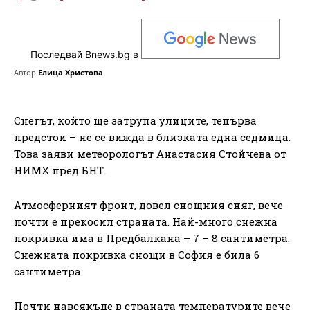
Последвай Bnews.bg в
Автор
Елица Христова
Снегът, който ще затрупа улиците, тепърва
предстои – не се вижда в близката една седмица.
Това заяви метеорологът Анастасия Стойчева от
НИМХ пред БНТ.
Атмосферният фронт, довел снощния сняг, вече
почти е прекосил страната. Най-много снежна
покривка има в Предбалкана – 7 – 8 сантиметра.
Снежната покривка снощи в София е била 6
сантиметра
Почти навсякъде в страната температурите вече