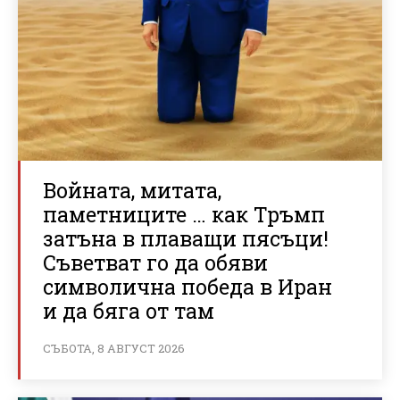
Войната, митата,
паметниците … как Тръмп
затъна в плаващи пясъци!
Съветват го да обяви
символична победа в Иран
и да бяга от там
СЪБОТА, 8 АВГУСТ 2026