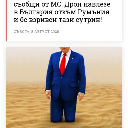
съобщи от МС: Дрон навлезе
в България откъм Румъния
и бе взривен тази сутрин!
СЪБОТА, 8 АВГУСТ 2026