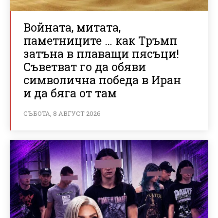
Войната, митата,
паметниците … как Тръмп
затъна в плаващи пясъци!
Съветват го да обяви
символична победа в Иран
и да бяга от там
СЪБОТА, 8 АВГУСТ 2026