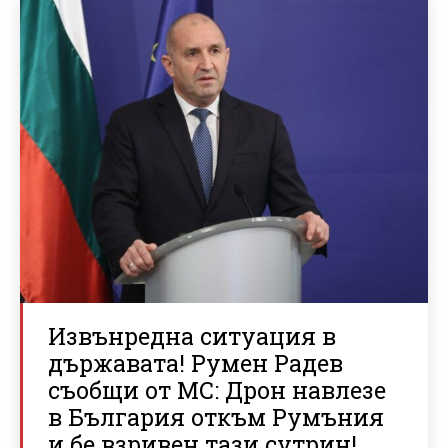
Извънредна ситуация в
държавата! Румен Радев
съобщи от МС: Дрон навлезе
в България откъм Румъния
и бе взривен тази сутрин!