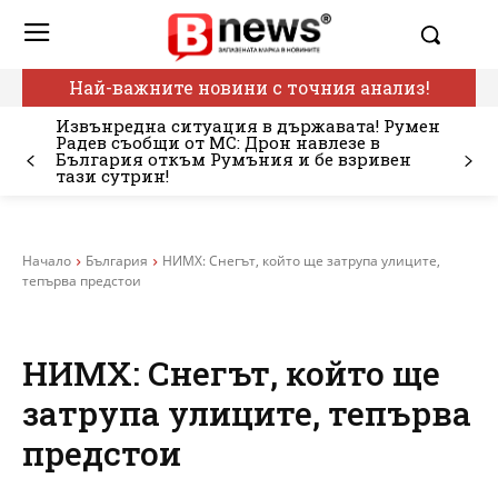
Най-важните новини с точния анализ!
Извънредна ситуация в държавата! Румен
Радев съобщи от МС: Дрон навлезе в
България откъм Румъния и бе взривен
тази сутрин!
Начало
България
НИМХ: Снегът, който ще затрупа улиците,
тепърва предстои
НИМХ: Снегът, който ще
затрупа улиците, тепърва
предстои