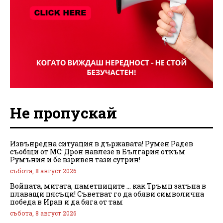
Не пропускай
Извънредна ситуация в държавата! Румен Радев
съобщи от МС: Дрон навлезе в България откъм
Румъния и бе взривен тази сутрин!
събота, 8 август 2026
Войната, митата, паметниците … как Тръмп затъна в
плаващи пясъци! Съветват го да обяви символична
победа в Иран и да бяга от там
събота, 8 август 2026