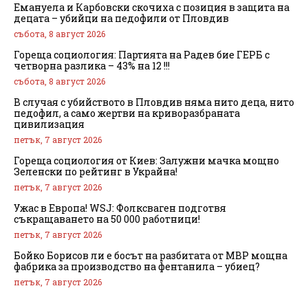
Емануела и Карбовски скочиха с позиция в защита на
децата – убийци на педофили от Пловдив
събота, 8 август 2026
Гореща социология: Партията на Радев бие ГЕРБ с
четворна разлика – 43% на 12 !!!
събота, 8 август 2026
В случая с убийството в Пловдив няма нито деца, нито
педофил, а само жертви на криворазбраната
цивилизация
петък, 7 август 2026
Гореща социология от Киев: Залужни мачка мощно
Зеленски по рейтинг в Украйна!
петък, 7 август 2026
Ужас в Европа! WSJ: Фолксваген подготвя
съкращаването на 50 000 работници!
петък, 7 август 2026
Бойко Борисов ли е босът на разбитата от МВР мощна
фабрика за производство на фентанила – убиец?
петък, 7 август 2026