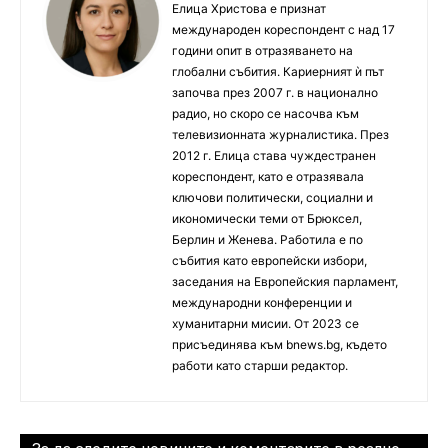
Елица Христова е признат
международен кореспондент с над 17
години опит в отразяването на
глобални събития. Кариерният ѝ път
започва през 2007 г. в национално
радио, но скоро се насочва към
телевизионната журналистика. През
2012 г. Елица става чуждестранен
кореспондент, като е отразявала
ключови политически, социални и
икономически теми от Брюксел,
Берлин и Женева. Работила е по
събития като европейски избори,
заседания на Европейския парламент,
международни конференции и
хуманитарни мисии. От 2023 се
присъединява към bnews.bg, където
работи като старши редактор.