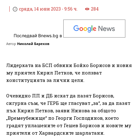
сряда, 14 юни 2023 - 9:56 ч.
284
Последвай Bnews.bg в
Автор
Николай Бареков
Лидерката на БСП обвини Бойко Борисов и новия
му приятел Кирил Петков, че ползват
конституцията за лични цели.
Очевидно ПП и ДБ искат да пазят Борисов,
сигурна съм, че ГЕРБ ще гласуват „за“, за да пазят
пък Кирил Петков, заяви Нинова за общото
„Времеубежище“ по Георги Господинов, което
градят уплашените от Гешев Борисов и новите му
приятели от Харвардските шарлатани.