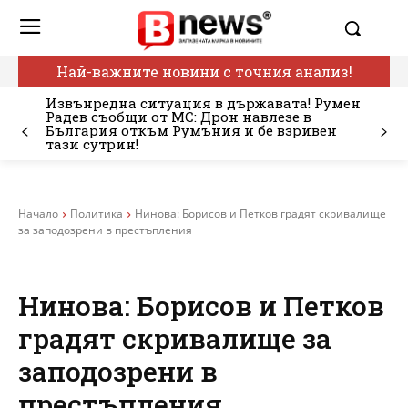
Най-важните новини с точния анализ!
Извънредна ситуация в държавата! Румен
Радев съобщи от МС: Дрон навлезе в
България откъм Румъния и бе взривен
тази сутрин!
Начало
Политика
Нинова: Борисов и Петков градят скривалище
за заподозрени в престъпления
Нинова: Борисов и Петков
градят скривалище за
заподозрени в
престъпления