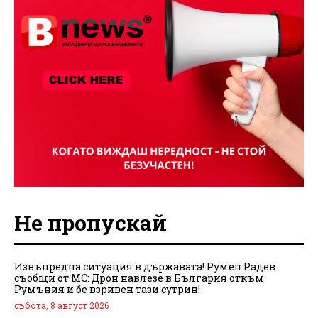
Не пропускай
Извънредна ситуация в държавата! Румен Радев
съобщи от МС: Дрон навлезе в България откъм
Румъния и бе взривен тази сутрин!
събота, 8 август 2026