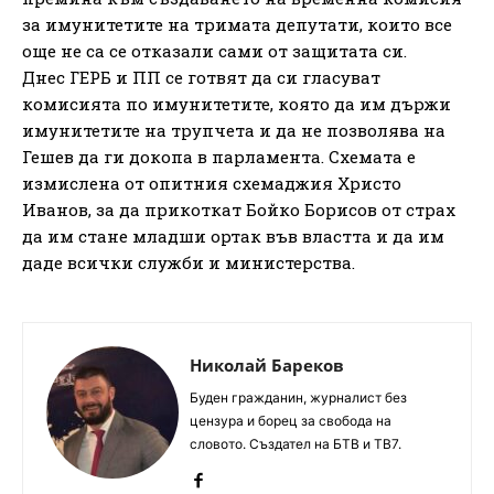
за имунитетите на тримата депутати, които все
още не са се отказали сами от защитата си.
Днес ГЕРБ и ПП се готвят да си гласуват
комисията по имунитетите, която да им държи
имунитетите на трупчета и да не позволява на
Гешев да ги докопа в парламента. Схемата е
измислена от опитния схемаджия Христо
Иванов, за да прикоткат Бойко Борисов от страх
да им стане младши ортак във властта и да им
даде всички служби и министерства.
Николай Бареков
Буден гражданин, журналист без
цензура и борец за свобода на
словото. Създател на БТВ и ТВ7.