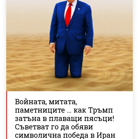
Войната, митата,
паметниците … как Тръмп
затъна в плаващи пясъци!
Съветват го да обяви
символична победа в Иран