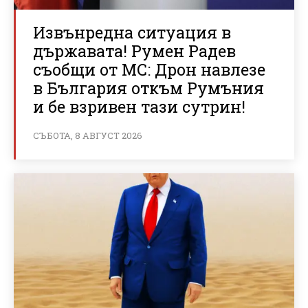
Извънредна ситуация в
държавата! Румен Радев
съобщи от МС: Дрон навлезе
в България откъм Румъния
и бе взривен тази сутрин!
СЪБОТА, 8 АВГУСТ 2026