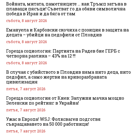
Войната, митата, паметниците … как Тръмп затъна в
плаващи пясъци! Съветват го да обяви символична
победа в Иран и да бяга от там
събота, 8 август 2026
Емануела и Карбовски скочиха с позиция в защита на
децата – убийци на педофили от Пловдив
събота, 8 август 2026
Гореща социология: Партията на Радев бие ГЕРБ с
четворна разлика – 43% на 12 !!!
събота, 8 август 2026
В случая с убийството в Пловдив няма нито деца, нито
педофил, а само жертви на криворазбраната
цивилизация
петък, 7 август 2026
Гореща социология от Киев: Залужни мачка мощно
Зеленски по рейтинг в Украйна!
петък, 7 август 2026
Ужас в Европа! WSJ: Фолксваген подготвя
съкращаването на 50 000 работници!
петък, 7 август 2026