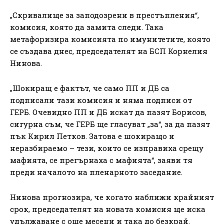
„Скривалище за заподозрени в престъпления“,
комисия, която да замита следи. Така
метафоризира комисията по имунитетите, която
се създава днес, председателят на БСП Корнелия
Нинова.
„Шокиращ е фактът, че само ПП и ДБ са
подписали тази комисия и няма подписи от
ГЕРБ. Очевидно ПП и ДБ искат да пазят Борисов,
сигурна съм, че ГЕРБ ще гласуват „за“, за да пазят
пък Кирил Петков. Затова е шокиращо и
неразбираемо – тези, които се изправиха срещу
мафията, се прегърнаха с мафията“, заяви тя
преди началото на пленарното заседание.
Нинова прогнозира, че когато наближи крайният
срок, председателят на новата комисия ще иска
удължаване с още месеци и така до безкрай.