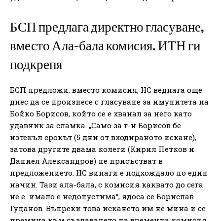
БСП предлага директно гласуване,
вместо Ала-бала комисия. ИТН ги
подкрепя
БСП предложи, вместо комисия, НС веднага още
днес да се произнесе с гласуване за имунитета на
Бойко Борисов, който се е хванал за него като
удавник за сламка. „Само за г-н Борисов бе
изтекъл срокът (5 дни от входираното искане),
затова другите двама колеги (Кирил Петков и
Даниел Александров) не присъстват в
предложението. НС винаги е подхождало по един
начин. Тази ала-бала, с комисия каквато до сега
не е имало е недопустима“, ядоса се Борислав
Гуцанов. Въпреки това искането им не мина и се
премина към създаването на временна комисия