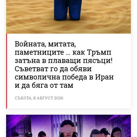
Войната, митата,
паметниците … как Тръмп
затъна в плаващи пясъци!
Съветват го да обяви
символична победа в Иран
и да бяга от там
СЪБОТА, 8 АВГУСТ 2026