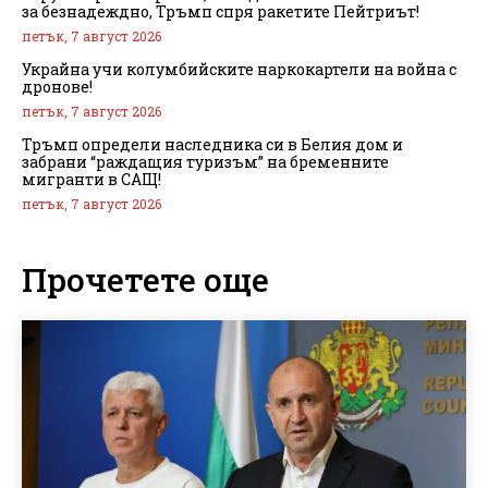
за безнадеждно, Тръмп спря ракетите Пейтриът!
петък, 7 август 2026
Украйна учи колумбийските наркокартели на война с
дронове!
петък, 7 август 2026
Тръмп определи наследника си в Белия дом и
забрани “раждащия туризъм” на бременните
мигранти в САЩ!
петък, 7 август 2026
Прочетете още