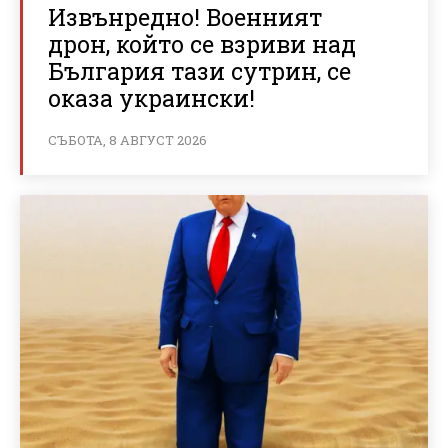
Извънредно! Военният
дрон, който се взриви над
България тази сутрин, се
оказа украински!
СЪБОТА, 8 АВГУСТ 2026