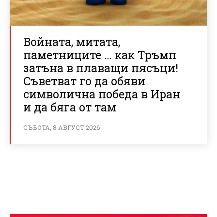
Войната, митата,
паметниците … как Тръмп
затъна в плаващи пясъци!
Съветват го да обяви
символична победа в Иран
и да бяга от там
СЪБОТА, 8 АВГУСТ 2026