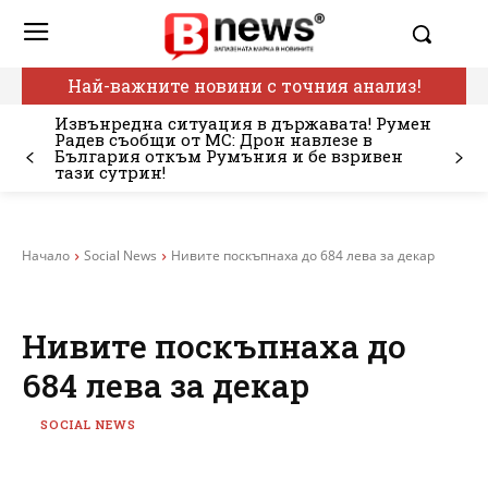
Най-важните новини с точния анализ!
Извънредна ситуация в държавата! Румен
Радев съобщи от МС: Дрон навлезе в
България откъм Румъния и бе взривен
тази сутрин!
Начало
Social News
Нивите поскъпнаха до 684 лева за декар
Нивите поскъпнаха до
684 лева за декар
SOCIAL NEWS