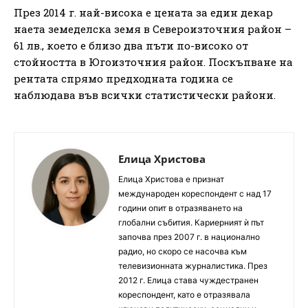
През 2014 г. най-висока е цената за един декар
наета земеделска земя в Североизточния район –
61 лв., което е близо два пъти по-високо от
стойността в Югоизточния район. Поскъпване на
рентата спрямо предходната година се
наблюдава във всички статистически райони.
Елица Христова
Елица Христова е признат
международен кореспондент с над 17
години опит в отразяването на
глобални събития. Кариерният ѝ път
започва през 2007 г. в национално
радио, но скоро се насочва към
телевизионната журналистика. През
2012 г. Елица става чуждестранен
кореспондент, като е отразявала