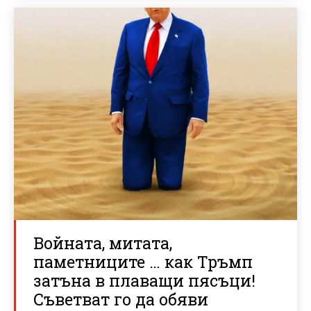
Войната, митата,
паметниците … как Тръмп
затъна в плаващи пясъци!
Съветват го да обяви