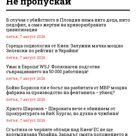
Не пропускай
В случая с убийството в Пловдив няма нито деца, нито
педофил, а само жертви на криворазбраната
цивилизация
петък, 7 август 2026
Гореща социология от Киев: Залужни мачка мощно
Зеленски по рейтинг в Украйна!
петък, 7 август 2026
Ужас в Европа! WSJ: Фолксваген подготвя
съкращаването на 50 000 работници!
петък, 7 август 2026
Бойко Борисов ли е босът на разбитата от МВР мощна
фабрика за производство на фентанила – убиец?
петък, 7 август 2026
Христо Широков – Широката вече е обвиняем от
прокуратурата за ВиК Бургас, но духна в чужбина!
петък, 7 август 2026
Сгъстиха се черните облаци над Киев! ЕС не ще
корумпирана Украйна, Западът смята положението и