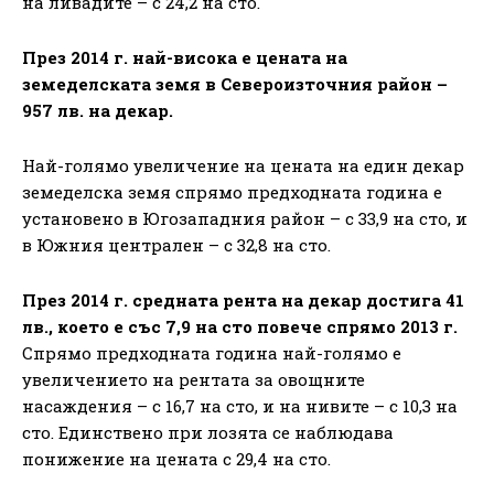
на ливадите – с 24,2 на сто.
През 2014 г. най-висока e цената на
земеделската земя в Североизточния район –
957 лв. на декар.
Най-голямо увеличение на цената на един декар
земеделска земя спрямо предходната година е
установено в Югозападния район – с 33,9 на сто, и
в Южния централен – с 32,8 на сто.
През 2014 г. средната рента на декар достига 41
лв., което е със 7,9 на сто повече спрямо 2013 г.
Спрямо предходната година най-голямо е
увеличението на рентата за овощните
насаждения – с 16,7 на сто, и на нивите – с 10,3 на
сто. Единствено при лозята се наблюдава
понижение на цената с 29,4 на сто.