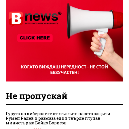
Не пропускай
Гуруто на либералите от жълтите павета защити
Румен Радев и размаза един твърде глупав
министър на Бойко Борисов