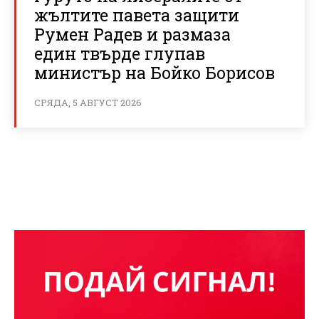
жълтите павета защити
Румен Радев и размаза
един твърде глупав
министър на Бойко Борисов
СРЯДА, 5 АВГУСТ 2026