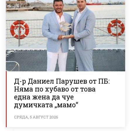
Д-р Даниел Парушев от ПБ:
Няма по хубаво от това
една жена да чуе
думичката „мамо“
СРЯДА, 5 АВГУСТ 2026