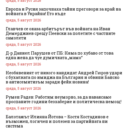
сряда, 5 август 2026
Европа и Русия започнаха тайни преговори за край на
войната в Украйна! Ето къде
сряда, 5 август 2026
Главчев се оказа арбитърът във войната на Иван
Демерджиев срещу Пеевски за полетите с частните
самолети
сряда, 5 август 2026
Д-р Даниел Парушев от ПБ: Няма по хубаво от това
една жена да чуе думичката „мамо“
сряда, 5 август 2026
Необявеният от никого кандидат Андрей Гюров удари
с бухалката по имиджа на България и обвини Банско
в антисемитизъм заради фейк новина!
сряда, 5 август 2026
Румен Радев: Работим неуморно, за да наваксаме
проспаните години безхаберие и политическа немощ!
сряда, 5 август 2026
Балотажът Илияна Йотова – Костя Костадинов е
възможен, логичен и полезен за партийната ни
система