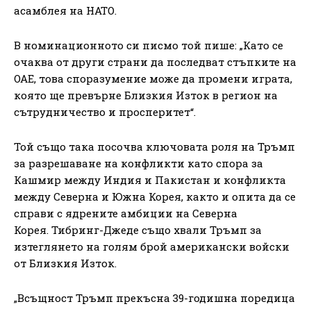
асамблея на НАТО.
В номинационното си писмо той пише: „Като се
очаква от други страни да последват стъпките на
ОАЕ, това споразумение може да промени играта,
която ще превърне Близкия Изток в регион на
сътрудничество и просперитет“.
Той също така посочва ключовата роля на Тръмп
за разрешаване на конфликти като спора за
Кашмир между Индия и Пакистан и конфликта
между Северна и Южна Корея, както и опита да се
справи с ядрените амбиции на Северна
Корея. Тибринг-Джеде също хвали Тръмп за
изтеглянето на голям брой американски войски
от Близкия Изток.
„Всъщност Тръмп прекъсна 39-годишна поредица