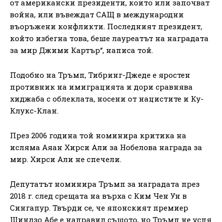
от американски президенти, които или започват
война, или въвеждат САЩ в международни
въоръжени конфликти. Последният президент,
който избегна това, беше лауреатът на наградата
за мир Джими Картър“, написа той.
Подобно на Тръмп, Тибринг-Джеде е яростен
противник на имиграцията и дори сравнява
хиджаба с облеклата, носени от нацистите и Ку-
Клукс-Клан.
През 2006 година той номинира критика на
исляма Аяан Хирси Али за Нобелова награда за
мир. Хирси Али не спечели.
Депутатът номинира Тръмп за наградата през
2018 г. след срещата на върха с Ким Чен Ун в
Сингапур. Твърди се, че японският премиер
Шиндзо Абе е направил същото, но Тръмп не успя