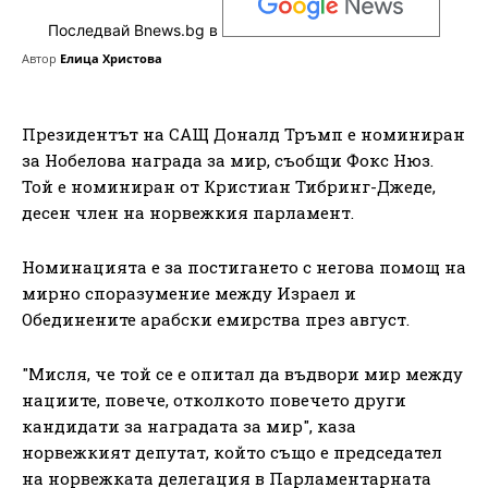
Последвай Bnews.bg в
Автор
Елица Христова
Президентът на САЩ Доналд Тръмп е номиниран
за Нобелова награда за мир, съобщи Фокс Нюз.
Той е номиниран от Кристиан Тибринг-Джеде,
десен член на норвежкия парламент.
Номинацията е за постигането с негова помощ на
мирно споразумение между Израел и
Обединените арабски емирства през август.
"Мисля, че той се е опитал да въдвори мир между
нациите, повече, отколкото повечето други
кандидати за наградата за мир", каза
норвежкият депутат, който също е председател
на норвежката делегация в Парламентарната