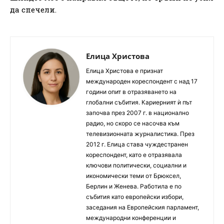
да спечели.
Елица Христова
Елица Христова е признат
международен кореспондент с над 17
години опит в отразяването на
глобални събития. Кариерният ѝ път
започва през 2007 г. в национално
радио, но скоро се насочва към
телевизионната журналистика. През
2012 г. Елица става чуждестранен
кореспондент, като е отразявала
ключови политически, социални и
икономически теми от Брюксел,
Берлин и Женева. Работила е по
събития като европейски избори,
заседания на Европейския парламент,
международни конференции и