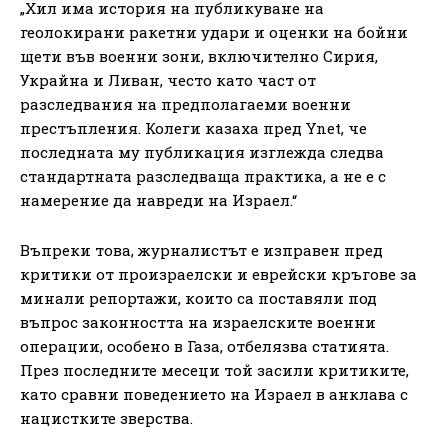
„Хил има история на публикуване на
геолокирани ракетни удари и оценки на бойни
щети във военни зони, включително Сирия,
Украйна и Ливан, често като част от
разследвания на предполагаеми военни
престъпления. Колеги казаха пред Ynet, че
последната му публикация изглежда следва
стандартната разследваща практика, а не е с
намерение да навреди на Израел.“
Въпреки това, журналистът е изправен пред
критики от произраелски и еврейски кръгове за
минали репортажи, които са поставяли под
въпрос законността на израелските военни
операции, особено в Газа, отбелязва статията.
През последните месеци той засили критиките,
като сравни поведението на Израел в анклава с
нацистките зверства.