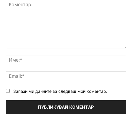
Коментар:
Им
Ema
Запази ми данните за следващ мой коментар.