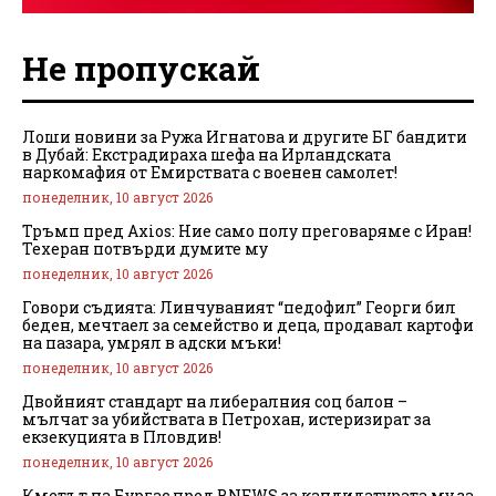
Не пропускай
Лоши новини за Ружа Игнатова и другите БГ бандити
в Дубай: Екстрадираха шефа на Ирландската
наркомафия от Емирствата с военен самолет!
понеделник, 10 август 2026
Тръмп пред Axios: Ние само полу преговаряме с Иран!
Техеран потвърди думите му
понеделник, 10 август 2026
Говори съдията: Линчуваният “педофил” Георги бил
беден, мечтаел за семейство и деца, продавал картофи
на пазара, умрял в адски мъки!
понеделник, 10 август 2026
Двойният стандарт на либералния соц балон –
мълчат за убийствата в Петрохан, истеризират за
екзекуцията в Пловдив!
понеделник, 10 август 2026
Кметът на Бургас пред BNEWS за кандидатурата му за