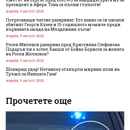
президент в Афера: Това са пълни глупости!
неделя, 9 август 2026
Потресаващи чатове разкриват: Ето какво са си писали
убитият Георги Кузев и 15-годишното момиче преди
кървавата засада на Младежкия хълм!
неделя, 9 август 2026
Росен Миленов разкрива пред Кристияна Стефанова:
Подарък ли е хотел Хаяши от Бойко Борисов за жената
на Росен Желязков?
неделя, 9 август 2026
Шокиращ удар! Нетаняху отхвърли мирния план на
Тръмп за Ивицата Газа!
неделя, 9 август 2026
Прочетете още