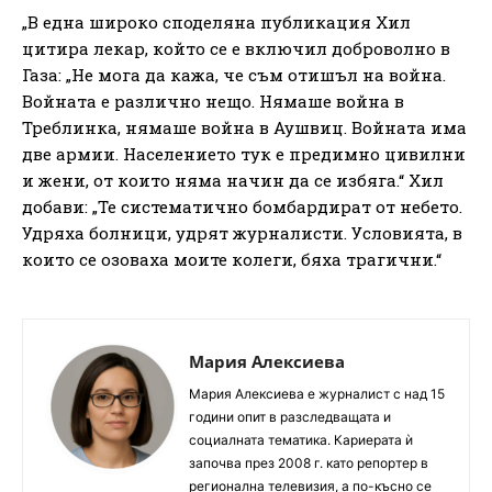
„В една широко споделяна публикация Хил
цитира лекар, който се е включил доброволно в
Газа: „Не мога да кажа, че съм отишъл на война.
Войната е различно нещо. Нямаше война в
Треблинка, нямаше война в Аушвиц. Войната има
две армии. Населението тук е предимно цивилни
и жени, от които няма начин да се избяга.“ Хил
добави: „Те систематично бомбардират от небето.
Удряха болници, удрят журналисти. Условията, в
които се озоваха моите колеги, бяха трагични.“
Мария Алексиева
Мария Алексиева е журналист с над 15
години опит в разследващата и
социалната тематика. Кариерата ѝ
започва през 2008 г. като репортер в
регионална телевизия, а по-късно се