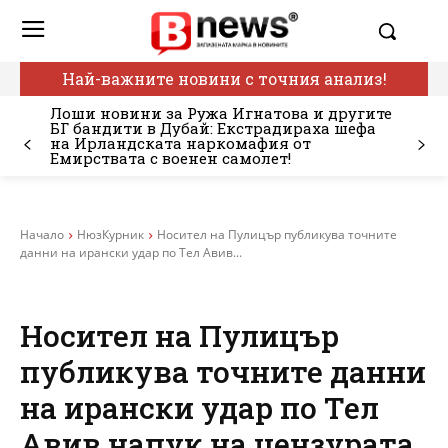
Най-важните новини с точния анализ!
Лоши новини за Ружа Игнатова и другите
БГ бандити в Дубай: Екстрадираха шефа
на Ирландската наркомафия от
Емирствата с военен самолет!
Начало
НюзКурник
Носител на Пулицър публикува точните
данни на ирански удар по Тел Авив...
Носител на Пулицър
публикува точните данни
на ирански удар по Тел
Авив напук на цензурата