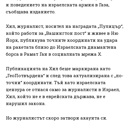
и поведението на израелската армия в Газа,
съобщава изданието.
Хил, журналист, носител на наградата „Пулицър“,
който работи за „Вашингтон пост“ и живее в Ню
Йорк, публикува точните координати на удара
на ракетата близо до Израелската диамантена
борса в Рамат Ган в социалната мрежа X.
Публикацията на Хил беше маркирана като
„ГеоПотвърдена“ и след това актуализирана с „по-
точни“ координати. Тъй като израелската
цензура се отнася само за журналисти в Израел,
Хил, който не е в еврейската държава, не е
нарушил закона.
Но журналистът скоро затвори акаунта си.