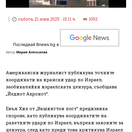
събота, 21 юни 2025 - 15:11 ч.
1002
Последвай Bnews.bg в
Автор
Мария Алексиева
Американски журналист публикува точните
координати на ирански удар по Израел,
заобикаляйки израелската цензура, съобщава
„Йедиот Ахронот“.
Евън Хил от „Вашингтон пост“ предизвика
спорове, като публикува координатите на
ракетните удари по Израел, въпреки законите за
цензура, след като преди това критикува Израел