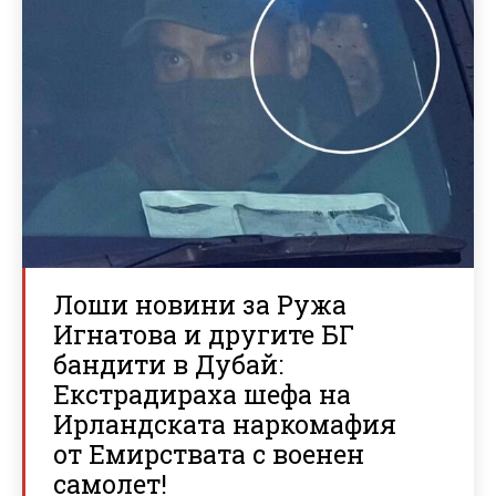
Лоши новини за Ружа
Игнатова и другите БГ
бандити в Дубай:
Екстрадираха шефа на
Ирландската наркомафия
от Емирствата с военен
самолет!