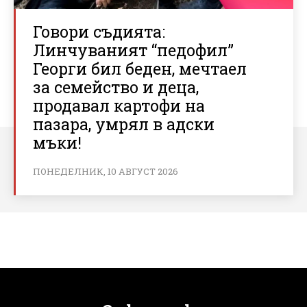
Говори съдията:
Линчуваният “педофил”
Георги бил беден, мечтаел
за семейство и деца,
продавал картофи на
пазара, умрял в адски
мъки!
ПОНЕДЕЛНИК, 10 АВГУСТ 2026