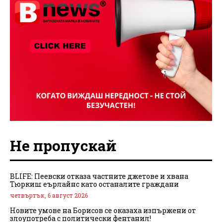
Не пропускай
BLIFE: Пеевски отказа частните джетове и хвана
Тюркиш еърлайнс като останалите граждани
четвъртък, 6 август 2026
Новите умове на Борисов се оказаха изпържени от
злоупотреба с политически фентанил!