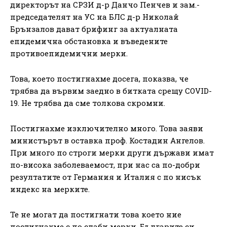
директорът на СРЗИ д-р Данчо Пенчев и зам.-
председателят на УС на БЛС д-р Николай
Брънзалов дават брифинг за актуалната
епидемична обстановка и въведените
противоепидемични мерки.
Това, което постигнахме досега, показва, че
трябва да вървим заедно в битката срещу COVID-
19. Не трябва да сме толкова скромни.
Постигнахме изключително много. Това заяви
министърът в оставка проф. Костадин Ангелов.
При много по строги мерки други държави имат
по-висока заболеваемост, при нас са по-добри
резултатите от Германия и Италия с по нисък
индекс на мерките.
Те не могат да постигнати това което ние
постигнахме с по слаби мерки. Българите си