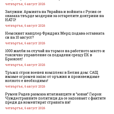
четвъртък, 6 август 2026
Залужни: Армията на Украйна и войната с Русия се
оказаха твърде модерни за остарелите доктрини на
НАТО!
четвъртък, 6 август 2026
Немският канцлер Фридрих Мерц подава оставката
си на 10 август?
четвъртък, 6 август 2026
1000 жалби за случай на тормоз на работното място и
токсично управление са подадени срещу ЕК в
Брюксел!
четвъртък, 6 август 2026
Тръмп строи военен комплекс в Белия дом: САЩ
имаме огромен запас от оръжия и произвеждаме
колкото е необходимо!
четвъртък, 6 август 2026
Румен Радев размаза италианците и “юнак” Гюров:
Чуждестранните политици да се запознаят с фактите
преди да коментират страната ни!
четвъртък, 6 август 2026