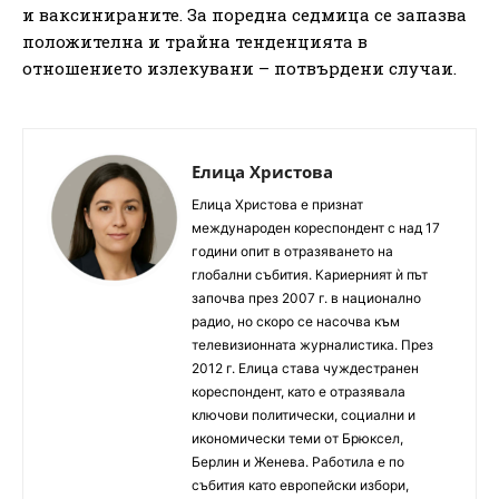
и ваксинираните. За поредна седмица се запазва
положителна и трайна тенденцията в
отношението излекувани – потвърдени случаи.
Елица Христова
Елица Христова е признат
международен кореспондент с над 17
години опит в отразяването на
глобални събития. Кариерният ѝ път
започва през 2007 г. в национално
радио, но скоро се насочва към
телевизионната журналистика. През
2012 г. Елица става чуждестранен
кореспондент, като е отразявала
ключови политически, социални и
икономически теми от Брюксел,
Берлин и Женева. Работила е по
събития като европейски избори,