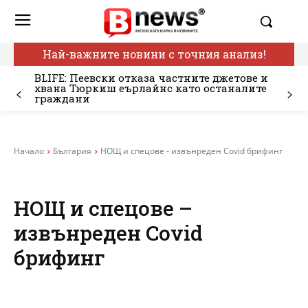
Най-важните новини с точния анализ!
BLIFE: Пеевски отказа частните джетове и
хвана Тюркиш еърлайнс като останалите
граждани
Начало
България
НОЩ и спецове - извънреден Covid брифинг
НОЩ и спецове –
извънреден Covid
брифинг