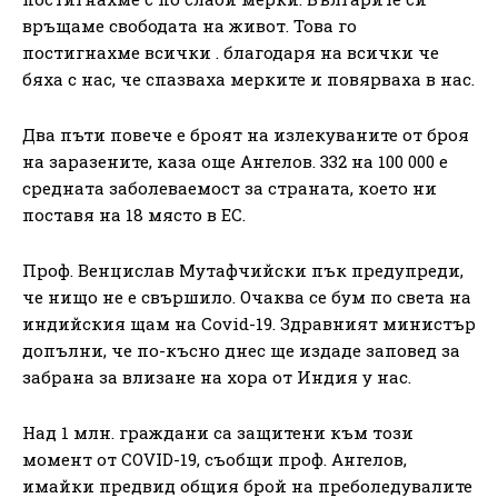
връщаме свободата на живот. Това го
постигнахме всички . благодаря на всички че
бяха с нас, че спазваха мерките и повярваха в нас.
Два пъти повече е броят на излекуваните от броя
на заразените, каза още Ангелов. 332 на 100 000 е
средната заболеваемост за страната, което ни
поставя на 18 място в ЕС.
Проф. Венцислав Мутафчийски пък предупреди,
че нищо не е свършило. Очаква се бум по света на
индийския щам на Covid-19. Здравният министър
допълни, че по-късно днес ще издаде заповед за
забрана за влизане на хора от Индия у нас.
Над 1 млн. граждани са защитени към този
момент от COVID-19, съобщи проф. Ангелов,
имайки предвид общия брой на преболедувалите