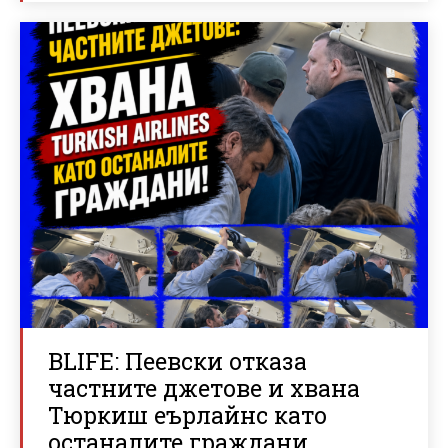
BLIFE: Пеевски отказа
частните джетове и хвана
Тюркиш еърлайнс като
останалите граждани