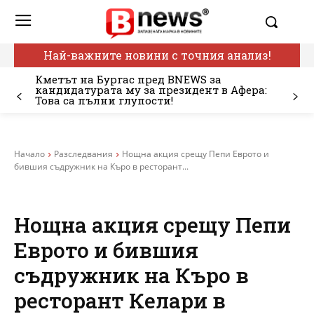
Най-важните новини с точния анализ!
Кметът на Бургас пред BNEWS за
кандидатурата му за президент в Афера:
Това са пълни глупости!
Начало
Разследвания
Нощна акция срещу Пепи Еврото и
бившия съдружник на Къро в ресторант...
Нощна акция срещу Пепи
Еврото и бившия
съдружник на Къро в
ресторант Келари в