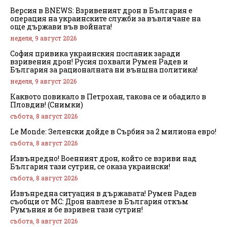
Версия в BNEWS: Взривеният дрон в България е
операция на украинските служби за въвличане на
още държави във войната!
неделя, 9 август 2026
София привика украинския посланик заради
взривения дрон! Русия похвали Румен Радев и
България за рационалната ни външна политика!
неделя, 9 август 2026
Каквото повикало в Петрохан, такова се и обадило в
Пловдив! (Снимки)
събота, 8 август 2026
Le Monde: Зеленски дойде в Сърбия за 2 милиона евро!
събота, 8 август 2026
Извънредно! Военният дрон, който се взриви над
България тази сутрин, се оказа украински!
събота, 8 август 2026
Извънредна ситуация в държавата! Румен Радев
съобщи от МС: Дрон навлезе в България откъм
Румъния и бе взривен тази сутрин!
събота, 8 август 2026