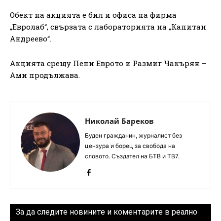
Обект на акцията е бил и офиса на фирма
„Евролаб“, свързата с лабораторията на „Капитан
Андреево“.
Акцията срещу Пепи Еврото и Размиг Чакърян –
Ами продължава.
Николай Бареков
Буден гражданин, журналист без
цензура и борец за свобода на
словото. Създател на БТВ и ТВ7.
За да следите новините и коментарите в реално