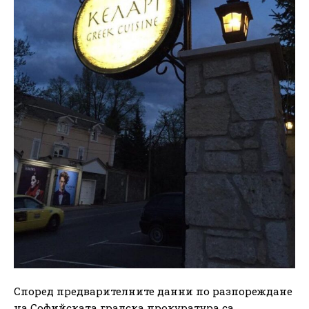
Според предварителните данни по разпореждане
на Софийската градска прокуратура са