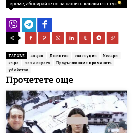
време, абонирайте се за нашите канали ето тук
ТАГОВЕ
акция
Джингов
екзекуция
Келари
къро
пепи еврото
Продължаваме промяната
убийства
Прочетете още