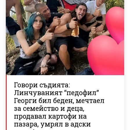
Говори съдията:
Линчуваният “педофил”
Георги бил беден, мечтаел
за семейство и деца,
продавал картофи на
пазара, умрял в адски