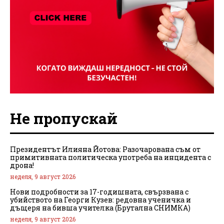
Не пропускай
Президентът Илияна Йотова: Разочарована съм от
примитивната политическа употреба на инцидента с
дрона!
неделя, 9 август 2026
Нови подробности за 17-годишната, свързвана с
убийството на Георги Кузев: редовна ученичка и
дъщеря на бивша учителка (Брутална СНИМКА)
неделя, 9 август 2026