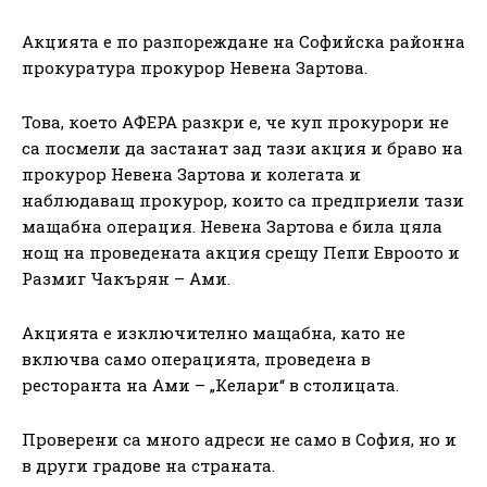
Акцията е по разпореждане на Софийска районна
прокуратура прокурор Невена Зартова.
Това, което АФЕРА разкри е, че куп прокурори не
са посмели да застанат зад тази акция и браво на
прокурор Невена Зартова и колегата и
наблюдаващ прокурор, които са предприели тази
мащабна операция. Невена Зартова е била цяла
нощ на проведената акция срещу Пепи Евроото и
Размиг Чакърян – Ами.
Акцията е изключително мащабна, като не
включва само операцията, проведена в
ресторанта на Ами – „Келари“ в столицата.
Проверени са много адреси не само в София, но и
в други градове на страната.