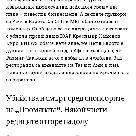
извършени процесуални действия срещу две
лица – известни бизнесмени. А техните прякори
са Ами и Еврото. От СГП и МВР обаче отказват
коментар. Съобщава се, че операцията е свързана
с убития преди дни в ЮАР Красимир Каменов –
Къро. BNEWS, обаче, вече знае, ме Пепи Еврото е
духнал през задния вход, а Афера съобщава, че
Размиг Чакърян вече е избягал в чужбина. Зад
ресторанта са именията на Таки и Ами и има
няколко задни входа за персонала на кръчмата и
за охраната.
Убийства и смърт сред спонсорите
на „Промяната“. Някой чисти
редиците отгоре надолу