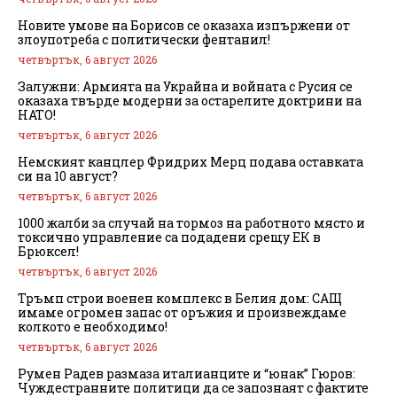
Новите умове на Борисов се оказаха изпържени от
злоупотреба с политически фентанил!
четвъртък, 6 август 2026
Залужни: Армията на Украйна и войната с Русия се
оказаха твърде модерни за остарелите доктрини на
НАТО!
четвъртък, 6 август 2026
Немският канцлер Фридрих Мерц подава оставката
си на 10 август?
четвъртък, 6 август 2026
1000 жалби за случай на тормоз на работното място и
токсично управление са подадени срещу ЕК в
Брюксел!
четвъртък, 6 август 2026
Тръмп строи военен комплекс в Белия дом: САЩ
имаме огромен запас от оръжия и произвеждаме
колкото е необходимо!
четвъртък, 6 август 2026
Румен Радев размаза италианците и “юнак” Гюров:
Чуждестранните политици да се запознаят с фактите