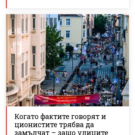
Когато фактите говорят и
ционистите трябва да
замълчат – защо улиците