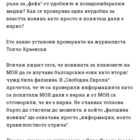
ръка за „фейк“ от удобните и псевдолиберални
медии? Как се проверява една неудобна за
властта новина като просто я попиташ дали е
вярно?
Ето какво установи проверката на журналиста
Тончо Краевски.
Всички пишат сега, че новината за плановете на
МОН да се изучава българския език като втори/
чужд била фалшива. В „Свободна Европа“
прочетох, че те са проверили информацията като
са попитали МОН дали е вярна и от МОН са
отговорили, че не е вярна. Не очаквах толкова
бързо да стигнем до момента, в който „фалшива
новина“ ще означава просто „информация, която
правителството отрича“.