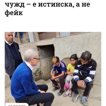
чужд – е истинска, а не
фейк