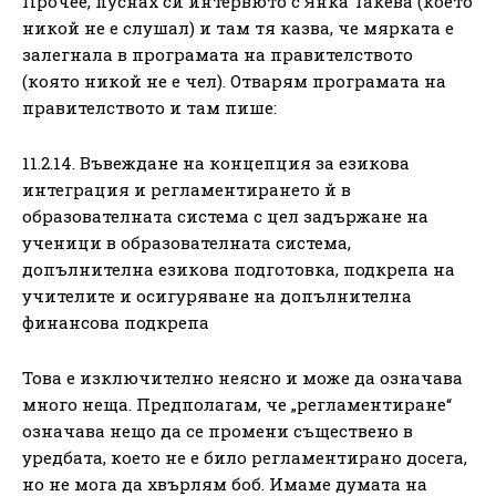
Прочее, пуснах си интервюто с Янка Такева (което
никой не е слушал) и там тя казва, че мярката е
залегнала в програмата на правителството
(която никой не е чел). Отварям програмата на
правителството и там пишe:
11.2.14. Въвеждане на концепция за езикова
интеграция и регламентирането й в
образователната система с цел задържане на
ученици в образователната система,
допълнителна езикова подготовка, подкрепа на
учителите и осигуряване на допълнителна
финансова подкрепа
Това е изключително неясно и може да означава
много неща. Предполагам, че „регламентиране“
означава нещо да се промени съществено в
уредбата, което не е било регламентирано досега,
но не мога да хвърлям боб. Имаме думата на