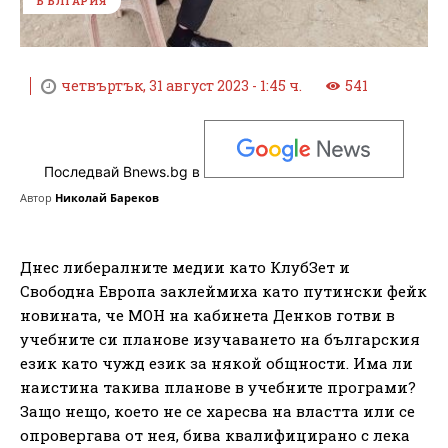
БЪЛГАРИЯ
четвъртък, 31 август 2023 - 1:45 ч.
541
Последвай Bnews.bg в
Автор
Николай Бареков
Днес либералните медии като КлубЗет и
Свободна Европа заклеймиха като путински фейк
новината, че МОН на кабинета Денков готви в
учебните си планове изучаването на българския
език като чужд език за някой общности. Има ли
наистина такива планове в учебните програми?
Защо нещо, което не се харесва на властта или се
опровергава от нея, бива квалифицирано с лека