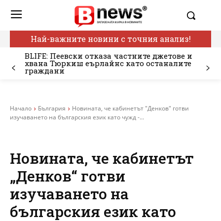
Най-важните новини с точния анализ!
BLIFE: Пеевски отказа частните джетове и
хвана Тюркиш еърлайнс като останалите
граждани
Начало
България
Новината, че кабинетът "Денков" готви
изучаването на българския език като чужд -...
Новината, че кабинетът
„Денков“ готви
изучаването на
българския език като