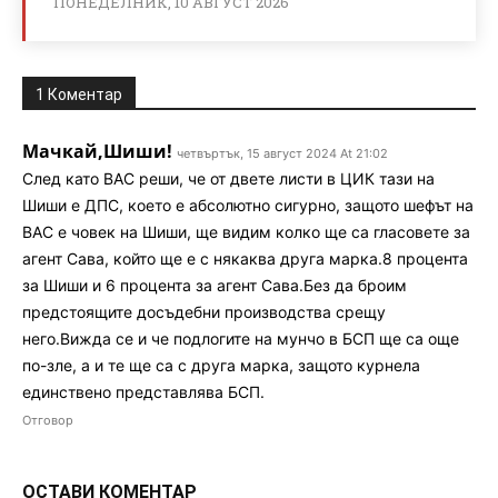
ПОНЕДЕЛНИК, 10 АВГУСТ 2026
1 Коментар
Мачкай,Шиши!
четвъртък, 15 август 2024 At 21:02
След като ВАС реши, че от двете листи в ЦИК тази на
Шиши е ДПС, което е абсолютно сигурно, защото шефът на
ВАС е човек на Шиши, ще видим колко ще са гласовете за
агент Сава, който ще е с някаква друга марка.8 процента
за Шиши и 6 процента за агент Сава.Без да броим
предстоящите досъдебни производства срещу
него.Вижда се и че подлогите на мунчо в БСП ще са още
по-зле, а и те ще са с друга марка, защото курнела
единствено представлява БСП.
Отговор
ОСТАВИ КОМЕНТАР