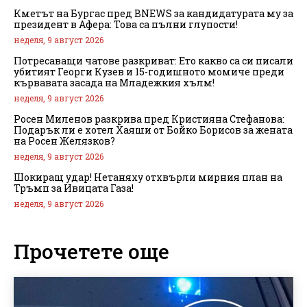
Кметът на Бургас пред BNEWS за кандидатурата му за
президент в Афера: Това са пълни глупости!
неделя, 9 август 2026
Потресаващи чатове разкриват: Ето какво са си писали
убитият Георги Кузев и 15-годишното момиче преди
кървавата засада на Младежкия хълм!
неделя, 9 август 2026
Росен Миленов разкрива пред Кристияна Стефанова:
Подарък ли е хотел Хаяши от Бойко Борисов за жената
на Росен Желязков?
неделя, 9 август 2026
Шокиращ удар! Нетаняху отхвърли мирния план на
Тръмп за Ивицата Газа!
неделя, 9 август 2026
Прочетете още