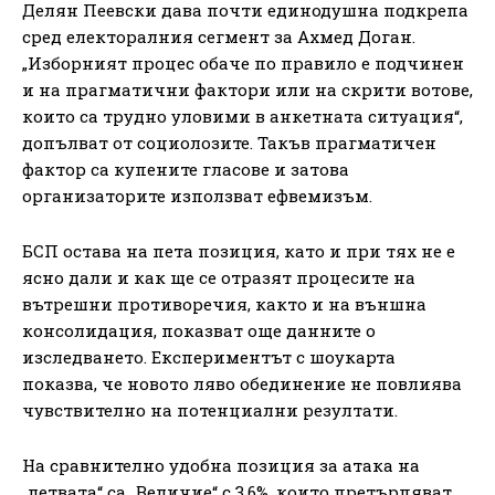
Делян Пеевски дава почти единодушна подкрепа
сред електоралния сегмент за Ахмед Доган.
„Изборният процес обаче по правило е подчинен
и на прагматични фактори или на скрити вотове,
които са трудно уловими в анкетната ситуация“,
допълват от социолозите. Такъв прагматичен
фактор са купените гласове и затова
организаторите използват ефвемизъм.
БСП остава на пета позиция, като и при тях не е
ясно дали и как ще се отразят процесите на
вътрешни противоречия, както и на външна
консолидация, показват още данните о
изследването. Експериментът с шоукарта
показва, че новото ляво обединение не повлиява
чувствително на потенциални резултати.
На сравнително удобна позиция за атака на
„летвата“ са „Величие“ с 3,6%, които претърпяват