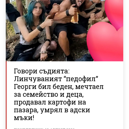
Говори съдията:
Линчуваният “педофил”
Георги бил беден, мечтаел
за семейство и деца,
продавал картофи на
пазара, умрял в адски
мъки!