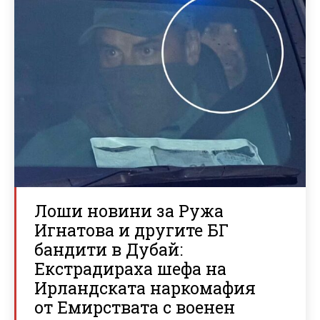
Лоши новини за Ружа
Игнатова и другите БГ
бандити в Дубай:
Екстрадираха шефа на
Ирландската наркомафия
от Емирствата с военен