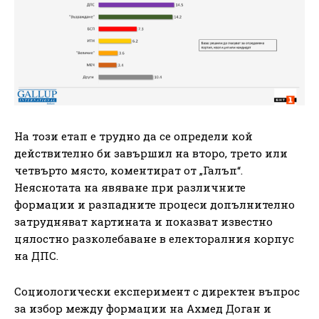
На този етап е трудно да се определи кой
действително би завършил на второ, трето или
четвърто място, коментират от „Галъп“.
Неяснотата на явяване при различните
формации и разпадните процеси допълнително
затрудняват картината и показват известно
цялостно разколебаване в електоралния корпус
на ДПС.
Социологически експеримент с директен въпрос
за избор между формации на Ахмед Доган и