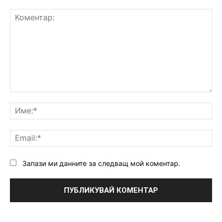
Коментар:
Им
Ema
Запази ми данните за следващ мой коментар.