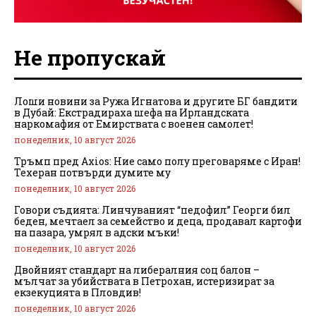
Не пропускай
Лоши новини за Ружа Игнатова и другите БГ бандити
в Дубай: Екстрадираха шефа на Ирландската
наркомафия от Емирствата с военен самолет!
понеделник, 10 август 2026
Тръмп пред Axios: Ние само полу преговаряме с Иран!
Техеран потвърди думите му
понеделник, 10 август 2026
Говори съдията: Линчуваният “педофил” Георги бил
беден, мечтаел за семейство и деца, продавал картофи
на пазара, умрял в адски мъки!
понеделник, 10 август 2026
Двойният стандарт на либералния соц балон –
мълчат за убийствата в Петрохан, истеризират за
екзекуцията в Пловдив!
понеделник, 10 август 2026