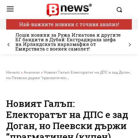
Най-важните новини с точния анализ!
Лоши новини за Ружа Игнатова и другите
БГ бандити в Дубай: Екстрадираха шефа
на Ирландската наркомафия от
Емирствата с военен самолет!
Начало
Анализи
Новият Галъп: Електоратът на ДПС е зад Доган,
но Пеевски държи “прагматичен...
Новият Галъп:
Електоратът на ДПС е зад
Доган, но Пеевски държи
“прагматичен (купен)