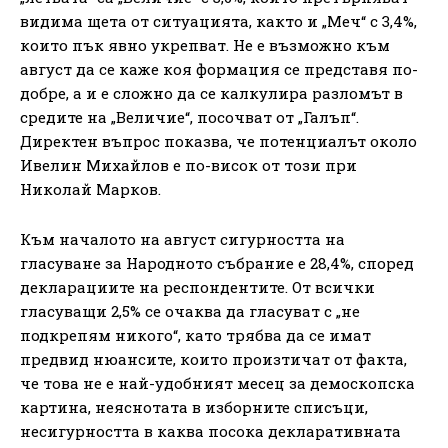
видима щета от ситуацията, както и „Меч“ с 3,4%,
които пък явно укрепват. Не е възможно към
август да се каже коя формация се представя по-
добре, а и е сложно да се калкулира разломът в
средите на „Величие“, посочват от „Галъп“.
Директен въпрос показва, че потенциалът около
Ивелин Михайлов е по-висок от този при
Николай Марков.
Към началото на август сигурността на
гласуване за Народното събрание е 28,4%, според
декларациите на респондентите. От всички
гласуващи 2,5% се очаква да гласуват с „не
подкрепям никого“, като трябва да се имат
предвид нюансите, които произтичат от факта,
че това не е най-удобният месец за демоскопска
картина, неяснотата в изборните списъци,
несигурността в каква посока декларативната