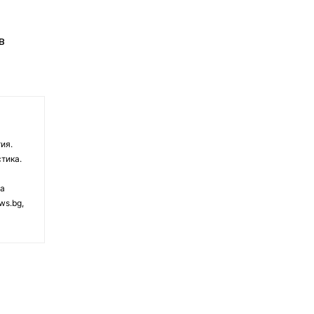
в
ия.
тика.
на
ws.bg,