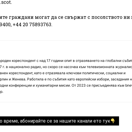
scot.
те граждани могат да се свържат с посолството ни 
 9400, +44 20 75893763.
оден кореспондент с над 17 години опит в отразяването на глобални събит
7 г. в национално радио, но скоро се насочва към телевизионната журналис
анен кореспондент, като е отразявала ключови политически, социални и
лин и Женева. Работила е по събития като европейски избори, заседания 
дни конференции и хуманитарни мисии. От 2023 се присъединява към bne
р.
о време, абонирайте се за нашите канали ето тук