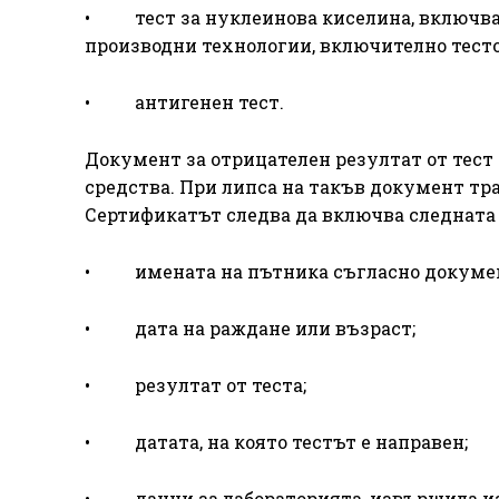
• тест за нуклеинова киселина, включващ
производни технологии, включително тесто
• антигенен тест.
Документ за отрицателен резултат от тест
средства. При липса на такъв документ тр
Сертификатът следва да включва следната
• имената на пътника съгласно документа
• дата на раждане или възраст;
• резултат от теста;
• датата, на която тестът е направен;
• данни за лабораторията, извършила изс