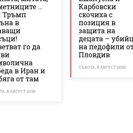
метниците …
Карбовски
к Тръмп
скочиха с
ъна в
позиция в
аващи
защита на
съци!
децата – убий
етват го да
на педофили о
яви
Пловдив
мволична
СЪБОТА, 8 АВГУСТ 2026
еда в Иран и
бяга от там
А, 8 АВГУСТ 2026