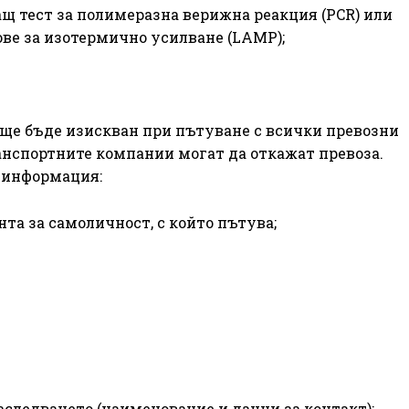
 тест за полимеразна верижна реакция (PCR) или
ве за изотермично усилване (LAMP);
 ще бъде изискван при пътуване с всички превозни
анспортните компании могат да откажат превоза.
 информация:
 за самоличност, с който пътува;
ледването (наименование и данни за контакт);