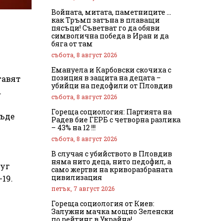
Войната, митата, паметниците …
как Тръмп затъна в плаващи
пясъци! Съветват го да обяви
символична победа в Иран и да
бяга от там
събота, 8 август 2026
Емануела и Карбовски скочиха с
позиция в защита на децата –
тавят
убийци на педофили от Пловдив
.
събота, 8 август 2026
Гореща социология: Партията на
бъде
Радев бие ГЕРБ с четворна разлика
– 43% на 12 !!!
събота, 8 август 2026
т
В случая с убийството в Пловдив
няма нито деца, нито педофил, а
руг
само жертви на криворазбраната
цивилизация
19.
петък, 7 август 2026
Гореща социология от Киев:
Залужни мачка мощно Зеленски
по рейтинг в Украйна!