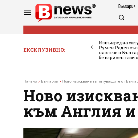
България
Извънредна ситу
Румен Радев съо
ЕКСКЛУЗИВНО:
навлезе в Бълг
бе взривен тази 
Начало
България
Ново изискване за пътуващите от Бълга
Ново изисква
към Англия и