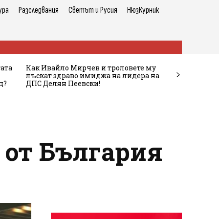
ура
Разследвания
Светът и Русия
НюзКурник
тата
Как Ивайло Мирчев и троловете му
лъскат здраво имиджа на лидера на
ц?
ДПС Делян Пеевски!
 от България