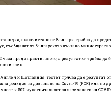
отландия, включително от Българи, трябва да предс
рус, съобщават от българското външно министерство
2 часа преди пристигането, а резултатът трябва да 
ански език.
 Англия и Шотландия, тестът трябва да е резултат о
на реакция за доказване на Covid-19 (PCR) или по д
чност и 80% чувствителност за засичането на COVID-