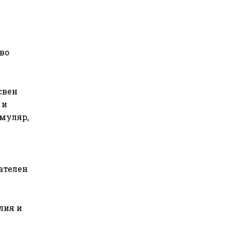
во
свен
 и
муляр,
ателен
лия и