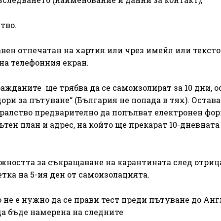
тво.
авен отпечатан на хартия или чрез имейл или тексто
на телефонния екран.
ражданите ще трябва да се самоизолират за 10 дни, о
дори за пътуване“ (България не попада в тях). Остава
ралство предварително да попълват електронен фор
ътен план и адрес, на който ще прекарат 10-дневната
жността за съкращаване на карантината след отриц
етка на 5-ия ден от самоизолацията.
 не е нужно да се прави тест преди пътуване до Анг
а бъде намерена на следните