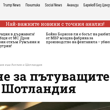
Trump News
Политика
Social News
Анализи
Бареков Без Ценз
Най-важните новини с точния анализ!
ация в държавата!
Бойко Борисов ли е босът на разби
бщи от МС: Дрон
от МВР мощна фабрика за
ария откъм Румъния и
производство на фентанила – убие
сутрин!
рия към Англия и Шотландия
не за пътуващите
 Шотландия