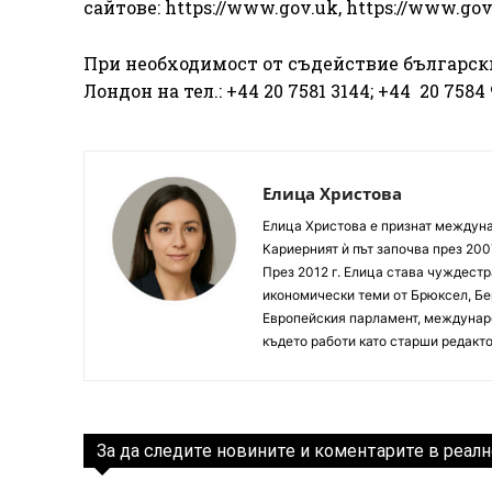
сайтове: https://www.gov.uk, https://www.gov.
При необходимост от съдействие български
Лондон на тел.: +44 20 7581 3144; +44 20 7584
Елица Христова
Елица Христова е признат междунар
Кариерният ѝ път започва през 200
През 2012 г. Елица става чуждестр
икономически теми от Брюксел, Бер
Европейския парламент, междунаро
където работи като старши редакто
За да следите новините и коментарите в реалн