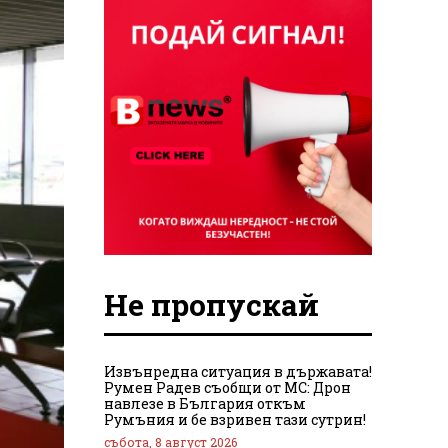
Не пропускай
Извънредна ситуация в държавата!
Румен Радев съобщи от МС: Дрон
навлезе в България откъм
Румъния и бе взривен тази сутрин!
събота, 8 август 2026