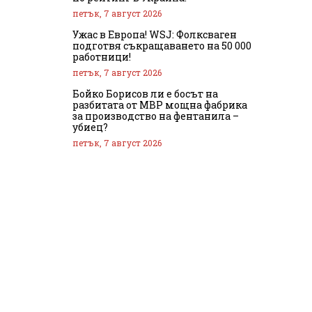
петък, 7 август 2026
Ужас в Европа! WSJ: Фолксваген
подготвя съкращаването на 50 000
работници!
петък, 7 август 2026
Бойко Борисов ли е босът на
разбитата от МВР мощна фабрика
за производство на фентанила –
убиец?
петък, 7 август 2026