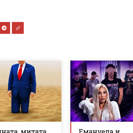
ната, митата,
Емануела и