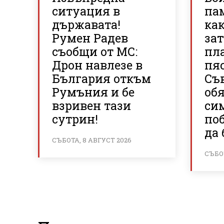
ситуация в
па
държавата!
ка
Румен Радев
зат
съобщи от МС:
пл
Дрон навлезе в
пя
България откъм
Съв
Румъния и бе
об
взривен тази
си
сутрин!
поб
да 
СЪБОТА, 8 АВГУСТ 2026
СЪБОТ