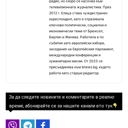
радио, но скоро се насочва към
телевизионната журналистика. През
2012 г. Елица става чуждестранен
кореспондент, като е отразявала
ключови политически, социални и
икономически теми от Брюксел,
Берлин и Женева. Работила е по
събития като европейски избори,
заседания на Европейския парламент,
международни конференции и
хуманитарни мисии. От 2023 се
присъединява към bnews.bg, където
работи като старши редактор.
За да следите новините и коментарите в реално
време, абонирайте се за нашите канали ето тук