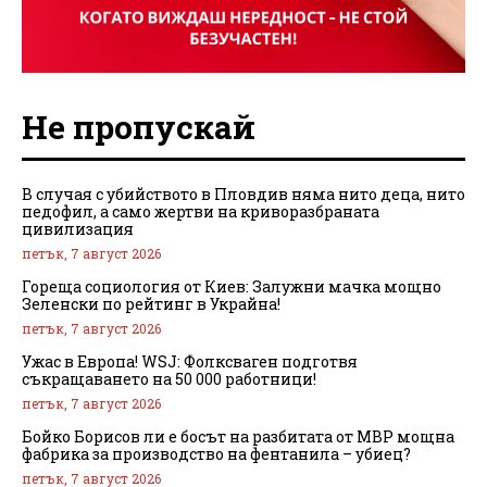
Не пропускай
В случая с убийството в Пловдив няма нито деца, нито
педофил, а само жертви на криворазбраната
цивилизация
петък, 7 август 2026
Гореща социология от Киев: Залужни мачка мощно
Зеленски по рейтинг в Украйна!
петък, 7 август 2026
Ужас в Европа! WSJ: Фолксваген подготвя
съкращаването на 50 000 работници!
петък, 7 август 2026
Бойко Борисов ли е босът на разбитата от МВР мощна
фабрика за производство на фентанила – убиец?
петък, 7 август 2026