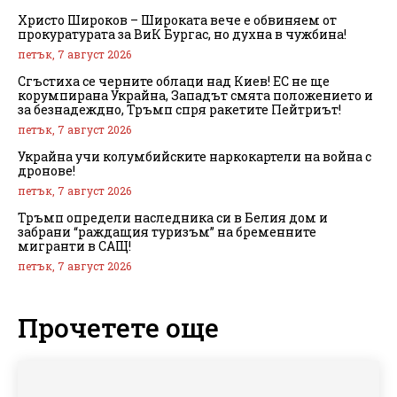
Христо Широков – Широката вече е обвиняем от
прокуратурата за ВиК Бургас, но духна в чужбина!
петък, 7 август 2026
Сгъстиха се черните облаци над Киев! ЕС не ще
корумпирана Украйна, Западът смята положението и
за безнадеждно, Тръмп спря ракетите Пейтриът!
петък, 7 август 2026
Украйна учи колумбийските наркокартели на война с
дронове!
петък, 7 август 2026
Тръмп определи наследника си в Белия дом и
забрани “раждащия туризъм” на бременните
мигранти в САЩ!
петък, 7 август 2026
Прочетете още