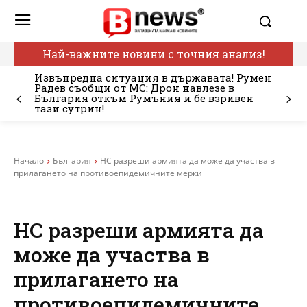
Най-важните новини с точния анализ!
Извънредна ситуация в държавата! Румен
Радев съобщи от МС: Дрон навлезе в
България откъм Румъния и бе взривен
тази сутрин!
Начало
България
НС разреши армията да може да участва в
прилагането на противоепидемичните мерки
НС разреши армията да
може да участва в
прилагането на
противоепидемичните