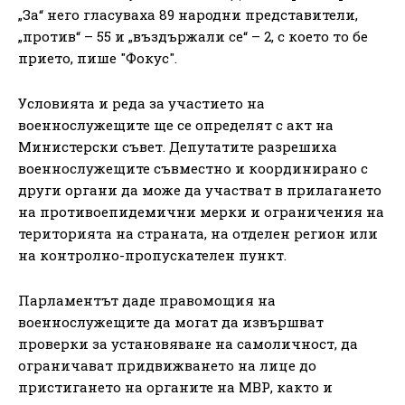
„За“ него гласуваха 89 народни представители,
„против“ – 55 и „въздържали се“ – 2, с което то бе
прието, пише "Фокус".
Условията и реда за участието на
военнослужещите ще се определят с акт на
Министерски съвет. Депутатите разрешиха
военнослужещите съвместно и координирано с
други органи да може да участват в прилагането
на противоепидемични мерки и ограничения на
територията на страната, на отделен регион или
на контролно-пропускателен пункт.
Парламентът даде правомощия на
военнослужещите да могат да извършват
проверки за установяване на самоличност, да
ограничават придвижването на лице до
пристигането на органите на МВР, както и