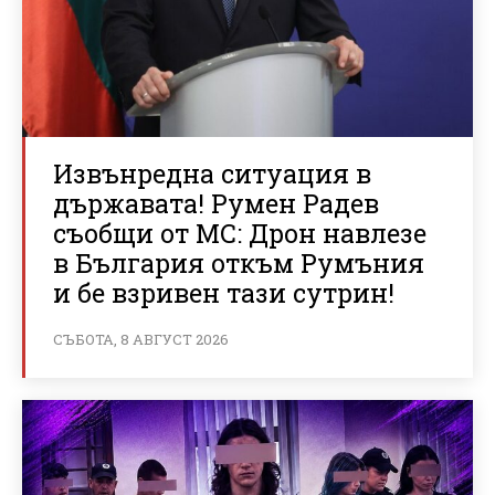
Извънредна ситуация в
държавата! Румен Радев
съобщи от МС: Дрон навлезе
в България откъм Румъния
и бе взривен тази сутрин!
СЪБОТА, 8 АВГУСТ 2026