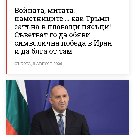
Войната, митата,
паметниците … как Тръмп
затъна в плаващи пясъци!
Съветват го да обяви
символична победа в Иран
и да бяга от там
СЪБОТА, 8 АВГУСТ 2026