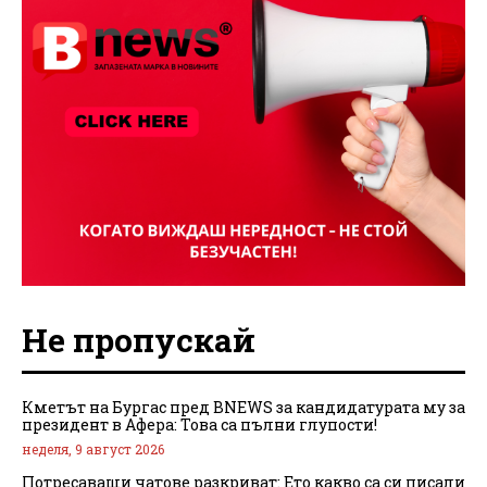
Не пропускай
Кметът на Бургас пред BNEWS за кандидатурата му за
президент в Афера: Това са пълни глупости!
неделя, 9 август 2026
Потресаващи чатове разкриват: Ето какво са си писали