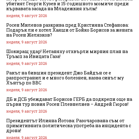
убитият Георги Кузев и 15-годишното момиче преди
кървавата засада на Младежкия хълм!
неделя, 9 август 2026
Росен Миленов разкрива пред Кристияна Стефанова:
Подарък ли е хотел Хаяши от Бойко Борисов за жената
на Росен Желязков?
неделя, 9 август 2026
Шокиращ удар! Нетаняху отхвърли мирния план на
Тръмп за Ивицата Газа!
неделя, 9 август 2026
Ракът на бившия президент Джо Байдън се е
разпространил и е много болезнен, казва синът му
Хънтър по BBC
неделя, 9 август 2026
ДБ и ДСБ убеждават Борисов ГЕРБ да подкрепи още на
първи тур новия Росен Плевнелиев – Андрей Гюров!
неделя, 9 август 2026
Президентът Илияна Йотова: Разочарована съм от
примитивната политическа употреба на инцидента с
дрона!
неделя, 9 август 2026