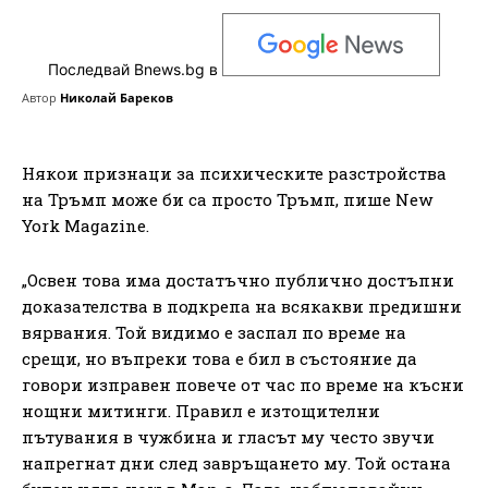
Последвай Bnews.bg в
Автор
Николай Бареков
Някои признаци за психическите разстройства
на Тръмп може би са просто Тръмп, пише New
York Magazine.
„Освен това има достатъчно публично достъпни
доказателства в подкрепа на всякакви предишни
вярвания. Той видимо е заспал по време на
срещи, но въпреки това е бил в състояние да
говори изправен повече от час по време на късни
нощни митинги. Правил е изтощителни
пътувания в чужбина и гласът му често звучи
напрегнат дни след завръщането му. Той остана