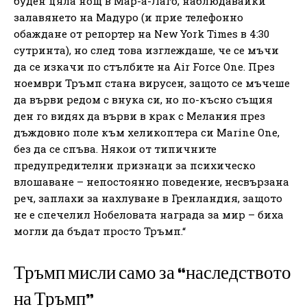
буден цяла нощ в Мар-а-Лаго, наблюдавайки
залавянето на Мадуро (и прие телефонно
обаждане от репортер на New York Times в 4:30
сутринта), но след това изглеждаше, че се мъчи
да се изкачи по стълбите на Air Force One. През
ноември Тръмп стана вирусен, защото се мъчеше
да върви редом с внука си, но по-късно същия
ден го видях да върви в крак с Мелания през
дъждовно поле към хеликоптера си Marine One,
без да се спъва. Някои от типичните
предупредителни признаци за психическо
влошаване – непостоянно поведение, несвързана
реч, заплахи за нахлуване в Гренландия, защото
не е спечелил Нобеловата награда за мир – биха
могли да бъдат просто Тръмп.“
Тръмп мисли само за “наследството
на Тръмп”