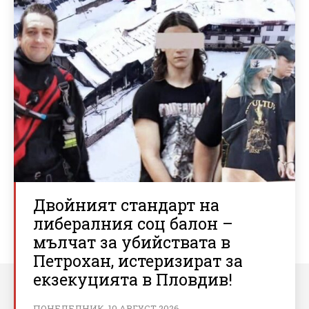
Двойният стандарт на
либералния соц балон –
мълчат за убийствата в
Петрохан, истеризират за
екзекуцията в Пловдив!
ПОНЕДЕЛНИК, 10 АВГУСТ 2026