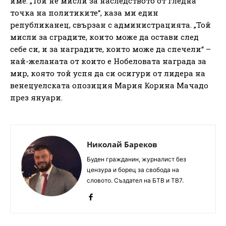
име. „Той не мисли за наследството от гледна
точка на политиките“, каза ми един
републиканец, свързан с администрацията. „Той
мисли за сградите, които може да остави след
себе си, и за наградите, които може да спечели“ –
най-желаната от които е Нобеловата награда за
мир, която той успя да си осигури от лидера на
венецуелската опозиция Мария Корина Мачадо
през януари.
Николай Бареков
Буден гражданин, журналист без
цензура и борец за свобода на
словото. Създател на БТВ и ТВ7.