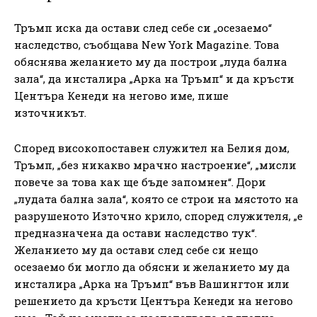
Тръмп иска да остави след себе си „осезаемо“
наследство, съобщава New York Magazine. Това
обяснява желанието му да построи „луда бална
зала“, да инсталира „Арка на Тръмп“ и да кръсти
Центъра Кенеди на негово име, пише
източникът.
Според високопоставен служител на Белия дом,
Тръмп, „без никакво мрачно настроение“, „мисли
повече за това как ще бъде запомнен“. Дори
„лудата бална зала“, която се строи на мястото на
разрушеното Източно крило, според служителя, „е
предназначена да остави наследство тук“.
Желанието му да остави след себе си нещо
осезаемо би могло да обясни и желанието му да
инсталира „Арка на Тръмп“ във Вашингтон или
решението да кръсти Центъра Кенеди на негово