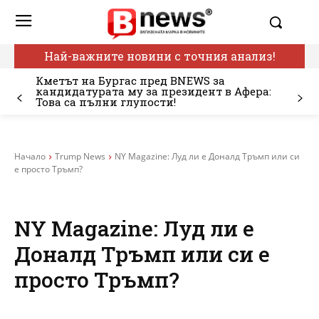
Най-важните новини с точния анализ!
Кметът на Бургас пред BNEWS за
кандидатурата му за президент в Афера:
Това са пълни глупости!
Начало
Trump News
NY Magazine: Луд ли е Доналд Тръмп или си
е просто Тръмп?
NY Magazine: Луд ли е
Доналд Тръмп или си е
просто Тръмп?