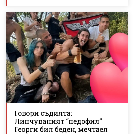
Говори съдията:
Линчуваният “педофил”
Георги бил беден, мечтаел