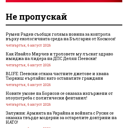
Не пропускай
Румен Радев съобщи голяма новина за контрола
върху екологичната среда на България от Космоса!
четвъртък, 6 август 2026
Как Ивайло Мирчев и троловете му лъскат здраво
имиджа на лидера на ДПС Делян Пеевски!
четвъртък, 6 август 2026
BLIFE: Пеевски отказа частните джетове и хвана
Тюркиш еърлайнс като останалите граждани
четвъртък, 6 август 2026
Новите умове на Борисов се оказаха изпържени от
злоупотреба с политически фентанил!
четвъртък, 6 август 2026
Залужни: Армията на Украйна и войната с Русия се
оказаха твърде модерни за остарелите доктрини на
НАТО!