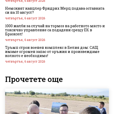
четвъртък, 6 август 2026
Немският канцлер Фридрих Мерц подава оставката
си на 10 август?
четвъртък, 6 август 2026
1000 жалби за случай на тормоз на работното място и
токсично управление са подадени срещу ЕК в
Брюксел!
четвъртък, 6 август 2026
Тръмп строи военен комплекс в Белия дом: САЩ
имаме огромен запас от оръжия и произвеждаме
колкото е необходимо!
четвъртък, 6 август 2026
Прочетете още