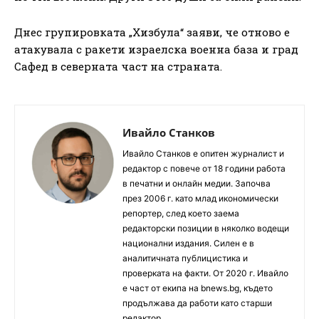
Днес групировката „Хизбула“ заяви, че отново е
атакувала с ракети израелска военна база и град
Сафед в северната част на страната.
Ивайло Станков
Ивайло Станков е опитен журналист и
редактор с повече от 18 години работа
в печатни и онлайн медии. Започва
през 2006 г. като млад икономически
репортер, след което заема
редакторски позиции в няколко водещи
национални издания. Силен е в
аналитичната публицистика и
проверката на факти. От 2020 г. Ивайло
е част от екипа на bnews.bg, където
продължава да работи като старши
редактор.