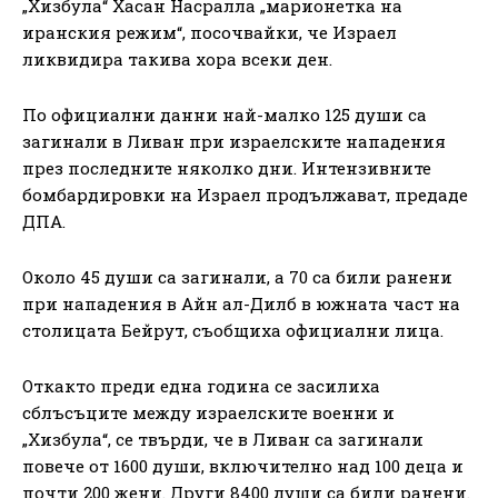
„Хизбула“ Хасан Насралла „марионетка на
иранския режим“, посочвайки, че Израел
ликвидира такива хора всеки ден.
По официални данни най-малко 125 души са
загинали в Ливан при израелските нападения
през последните няколко дни. Интензивните
бомбардировки на Израел продължават, предаде
ДПА.
Около 45 души са загинали, а 70 са били ранени
при нападения в Айн ал-Дилб в южната част на
столицата Бейрут, съобщиха официални лица.
Откакто преди една година се засилиха
сблъсъците между израелските военни и
„Хизбула“, се твърди, че в Ливан са загинали
повече от 1600 души, включително над 100 деца и
почти 200 жени. Други 8400 души са били ранени.