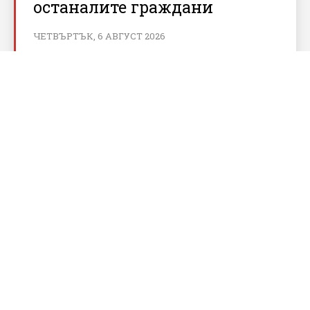
останалите граждани
ЧЕТВЪРТЪК, 6 АВГУСТ 2026
За bnews.bg
За нас
Реклама
Условия за ползване
Политика за бисквитки
Контакти