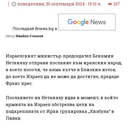
понеделник, 30 септември 2024 - 19:16 ч.
107
Последвай Bnews.bg в
Автор
Ивайло Станков
Израелският министър-председател Бенямин
Нетаняху отправи послание към иранския народ,
в което посочи, че няма кътче в Близкия изток,
до което Израел да не може да достигне, предаде
Франс прес.
Посланието на Нетаняху идва в момент, в който
армията на Израел обстрелва цели на
подкрепяната от Иран групировка „Хизбула“ в
Ливан.