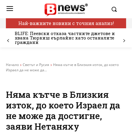
Най-важните новини с точния анализ!
BLIFE: Пеевски отказа частните джетове и
хвана Тюркиш еърлайнс като останалите
граждани
Начало
Светът и Русия
Няма кътче в Близкия изток, до което
Израел да не може да...
Няма кътче в Близкия
изток, до което Израел да
не може да достигне,
заяви Нетаняху