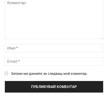
Коментар:
Им
Ema
Запази ми данните за следващ мой коментар.