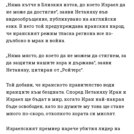
„Няма кътче в Близкия изток, до което Израел да
не може да достигне“, заяви Нетаняху във
видеообръщение, публикувано на английски
език. В него той предупреждава иранския народ,
че иранският режим тласка региона все по-
дълбоко в мрак и война.
„Няма място, до което да не можем да стигнем, за
да защитим нашите хора и държава“, заяви
Нетаняху, цитиран от „Ройтерс“.
Той добави, че иранското правителство води
иранците към бездната. Според Нетаняху Иран и
Израел ще бъдат в мир, когато Иран най-накрая
бъде освободен, като по думите му това ще стане
много по-скоро, отколкото хората си мислят.
Израелският премиер нарече убития лидер на