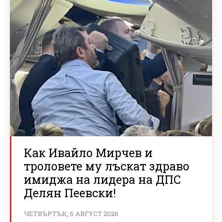
Как Ивайло Мирчев и
троловете му лъскат здраво
имиджа на лидера на ДПС
Делян Пеевски!
ЧЕТВЪРТЪК, 6 АВГУСТ 2026