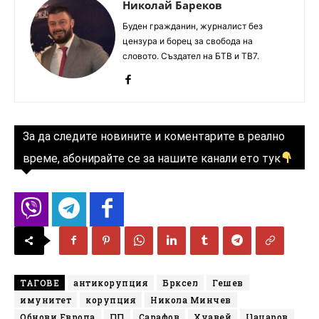
Николай Бареков
Буден гражданин, журналист без
цензура и борец за свобода на
словото. Създател на БТВ и ТВ7.
За да следите новините и коментарите в реално
време, абонирайте се за нашите канали ето тук
ТАГОВЕ
антикорупция
Брксел
Гешев
имунитет
корупция
Никола Минчев
Обнови Европа
ПП
Сарафов
Хуавей
Цацаров