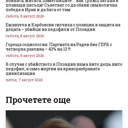
Войната, митата, паметниците … как Тръмп затъна в
плаващи пясъци! Съветват го да обяви символична
победа в Иран и да бяга от там
събота, 8 август 2026
Емануела и Карбовски скочиха с позиция в защита на
децата – убийци на педофили от Пловдив
събота, 8 август 2026
Гореща социология: Партията на Радев бие ГЕРБ с
четворна разлика – 43% на 12 !!!
събота, 8 август 2026
В случая с убийството в Пловдив няма нито деца, нито
педофил, а само жертви на криворазбраната
цивилизация
петък, 7 август 2026
Прочетете още