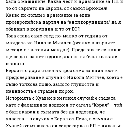
бала с машините. Каква чест и признание за ПП и
то от сърцето на Европа, от самия Брюксел!
Какво по-голямо признание за една
проевропейска партия на “антикорупцията” да я
обвинят в корупция и то от ЕС?!
Това става само след по-малко от година от
мандата на Никола Минчев (реално в първите
месеци от неговия мандат). Представете си какво
щеше да е за пет години, ако не ги бяха хванали
веднага.
Вероятно дори става въпрос само за наивност и
предоверяване в случая с Никола Минчев, което е
също толкова лошо, защото глупостта и
наивността е страшен порок.
Историята с Хуавей в неговия случай е същата
като с фалшивите подписи от сагата “Корал” – той
е бил вкаран в схемата без да подозира, че
участва – в случая с Корал от Лена, в случая с
Хуавей от мъжката си секретарка в ЕП – някакъв