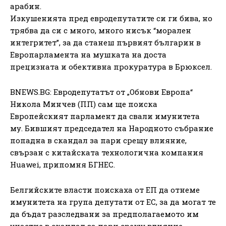
арабин.
Изкушенията пред евродепутатите си ги бива, но
трябва да си с много, много нисък “морален
интегритет”, за да станеш първият българин в
Европарламента на мушката на доста
прецизната и обективна прокуратура в Брюксел.
BNEWS.BG: Евродепутатът от „Обнови Европа“
Никола Минчев (ПП) сам ще поиска
Европейският парламент да свали имунитета
му. Бившият председател на Народното събрание
попадна в скандал за пари срещу влияние,
свързан с китайската технологична компания
Huawei, припомня БГНЕС.
Белгийските власти поискаха от ЕП да отнеме
имунитета на група депутати от ЕС, за да могат те
да бъдат разследвани за предполагаемото им
участие в скандал за пари срещу влияние,