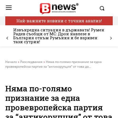
Най-важните новини с точния анализ!
Извънредна ситуация в държавата! Румен
Радев съобщи от МС: Дрон навлезе в
България откъм Румъния и бе взривен
тази сутрин!
Начало
Разследвания
Няма по-голямо признание за една
провевропейска партия за “антикорупция” от това да...
Няма по-голямо
признание за една
провевропейска партия
за “антикорупция” от това