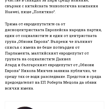
свързан с китайската технологична компания
Huawei, пише „Политико“.
Трима от евродепутатите са от
дясноцентристката Европейска народна партия,
един от социалистите и един от центристката
група „Обнови Европа“. Въпреки че пълният
списък с имена не беше потвърден от
Парламента, малтийският евродепутат от
групата на социалистите Даниел
Атард и българският евродепутат от „Обнови
Европа“ Никола Минчев заявиха публично, че
срещу тях се води разследване. Предстои в сряда
председателят на ЕП Роберта Мецола да обяви
всички имена.