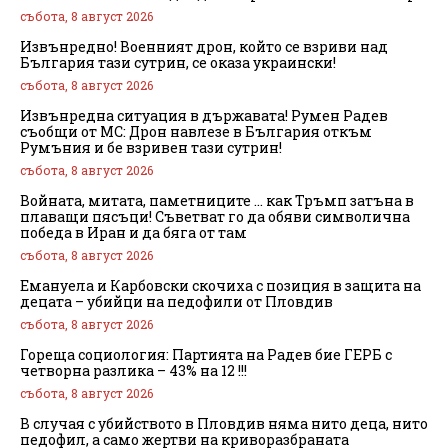
събота, 8 август 2026
Извънредно! Военният дрон, който се взриви над
България тази сутрин, се оказа украински!
събота, 8 август 2026
Извънредна ситуация в държавата! Румен Радев
съобщи от МС: Дрон навлезе в България откъм
Румъния и бе взривен тази сутрин!
събота, 8 август 2026
Войната, митата, паметниците … как Тръмп затъна в
плаващи пясъци! Съветват го да обяви символична
победа в Иран и да бяга от там
събота, 8 август 2026
Емануела и Карбовски скочиха с позиция в защита на
децата – убийци на педофили от Пловдив
събота, 8 август 2026
Гореща социология: Партията на Радев бие ГЕРБ с
четворна разлика – 43% на 12 !!!
събота, 8 август 2026
В случая с убийството в Пловдив няма нито деца, нито
педофил, а само жертви на криворазбраната