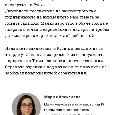
експертът по Русия.
„Основното постижение на законопроекта е
поддържането на вниманието към темата за
новите санкции. Малко вероятно е обаче той да е
повратна точка и европейските лидери не трябва
да имат прекомерни надежди“, добавя той.
Изданието заключава: в Русия, очевидно, не са
твърде уплашени и загрижени за евентуалната
подкрепа на Тръмп за новия пакет от санкции.
Страната отдавна е под натиск и се е научила да
заобикаля наложените ѝ ограничения.
Мария Алексиева
Мария Алексиева е журналист с над 15
години опит в разследващата и