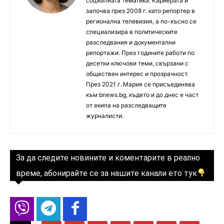
социалната тематика. Кариерата ѝ
започва през 2008 г. като репортер в
регионална телевизия, а по-късно се
специализира в политическите
разследвания и документални
репортажи. През годините работи по
десетки ключови теми, свързани с
обществен интерес и прозрачност.
През 2021 г. Мария се присъединява
към bnews.bg, където и до днес е част
от екипа на разследващите
журналисти.
За да следите новините и коментарите в реално
време, абонирайте се за нашите канали ето тук