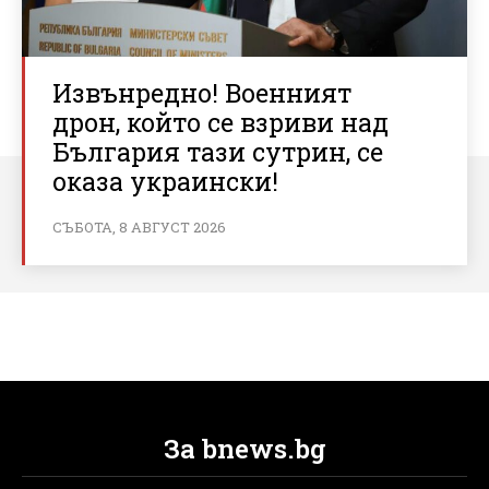
Извънредно! Военният
дрон, който се взриви над
България тази сутрин, се
оказа украински!
СЪБОТА, 8 АВГУСТ 2026
За bnews.bg