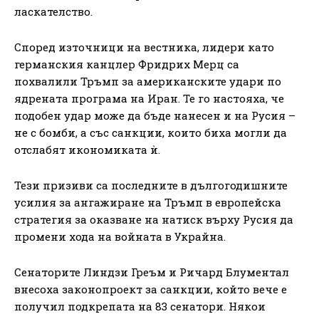
ласкателство.
Според източници на вестника, лидери като
германския канцлер Фридрих Мерц са
похвалили Тръмп за американските удари по
ядрената програма на Иран. Те го настояха, че
подобен удар може да бъде нанесен и на Русия –
не с бомби, а със санкции, които биха могли да
отслабят икономиката ѝ.
Тези призиви са последните в дългогодишните
усилия за ангажиране на Тръмп в европейска
стратегия за оказване на натиск върху Русия да
промени хода на войната в Украйна.
Сенаторите Линдзи Греъм и Ричард Блументал
внесоха законопроект за санкции, който вече е
получил подкрепата на 83 сенатори. Някои