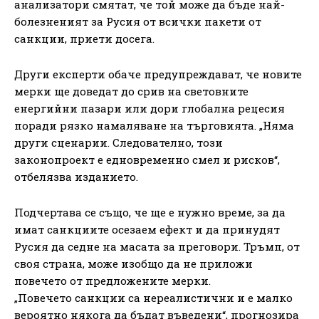
анализатори смятат, че той може да бъде най-
болезненият за Русия от всички пакети от
санкции, приети досега.
Други експерти обаче предупреждават, че новите
мерки ще доведат до срив на световните
енергийни пазари или дори глобална рецесия
поради рязко намаляване на търговията. „Няма
други сценарии. Следователно, този
законопроект е едновременно смел и рисков“,
отбелязва изданието.
Подчертава се също, че ще е нужно време, за да
имат санкциите осезаем ефект и да принудят
Русия да седне на масата за преговори. Тръмп, от
своя страна, може изобщо да не приложи
повечето от предложените мерки.
„Повечето санкции са нереалистични и е малко
вероятно някога да бъдат въведени“, прогнозира