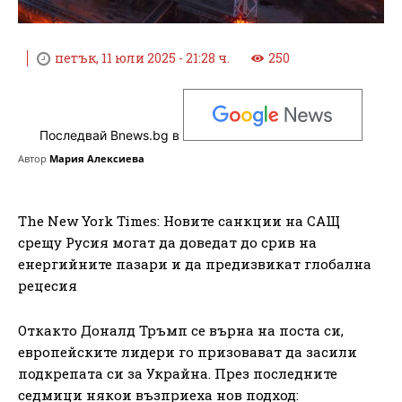
петък, 11 юли 2025 - 21:28 ч.
250
Последвай Bnews.bg в
Автор
Мария Алексиева
The New York Times: Новите санкции на САЩ
срещу Русия могат да доведат до срив на
енергийните пазари и да предизвикат глобална
рецесия
Откакто Доналд Тръмп се върна на поста си,
европейските лидери го призовават да засили
подкрепата си за Украйна. През последните
седмици някои възприеха нов подход: