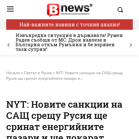
Най-важните новини с точния анализ!
Извънредна ситуация в държавата! Румен
Радев съобщи от МС: Дрон навлезе в
България откъм Румъния и бе взривен
тази сутрин!
Начало
Светът и Русия
NYT: Новите санкции на САЩ срещу
Русия ще сринат енергийните пазари и...
NYT: Новите санкции на
САЩ срещу Русия ще
сринат енергийните
пазари и ще докарат