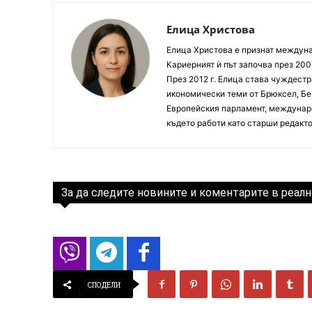
Елица Христова
Елица Христова е признат междунар
Кариерният ѝ път започва през 200
През 2012 г. Елица става чуждестр
икономически теми от Брюксел, Бер
Европейския парламент, междунаро
където работи като старши редакто
За да следите новините и коментарите в реалн
СПОДЕЛИ