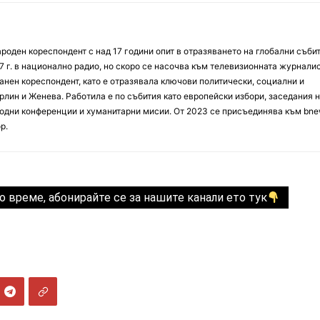
оден кореспондент с над 17 години опит в отразяването на глобални събит
7 г. в национално радио, но скоро се насочва към телевизионната журналис
анен кореспондент, като е отразявала ключови политически, социални и
лин и Женева. Работила е по събития като европейски избори, заседания 
дни конференции и хуманитарни мисии. От 2023 се присъединява към bne
р.
о време, абонирайте се за нашите канали ето тук