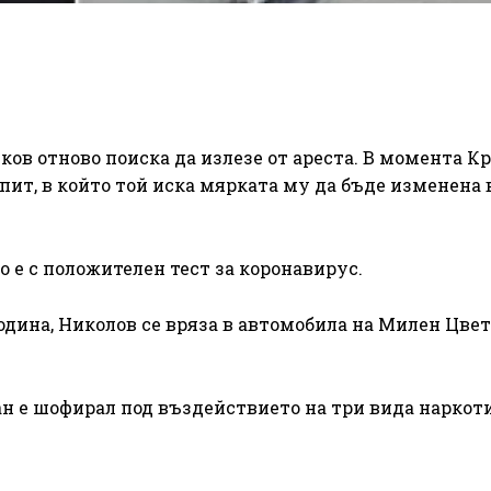
ов отново поиска да излезе от ареста. В момента К
пит, в който той иска мярката му да бъде изменена в
о е с положителен тест за коронавирус.
ина, Николов се вряза в автомобила на Милен Цвет
 е шофирал под въздействието на три вида наркоти