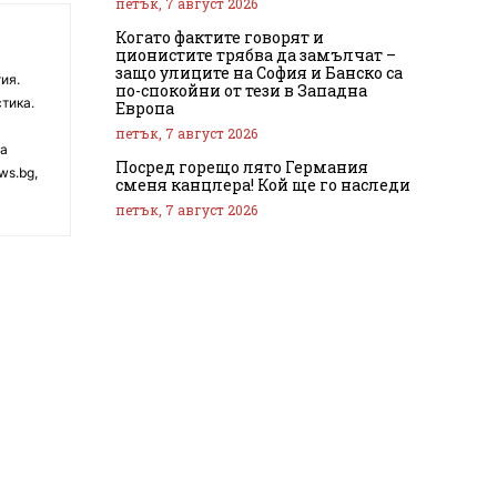
петък, 7 август 2026
Когато фактите говорят и
ционистите трябва да замълчат –
защо улиците на София и Банско са
ия.
по-спокойни от тези в Западна
тика.
Европа
петък, 7 август 2026
на
Посред горещо лято Германия
ws.bg,
сменя канцлера! Кой ще го наследи
петък, 7 август 2026