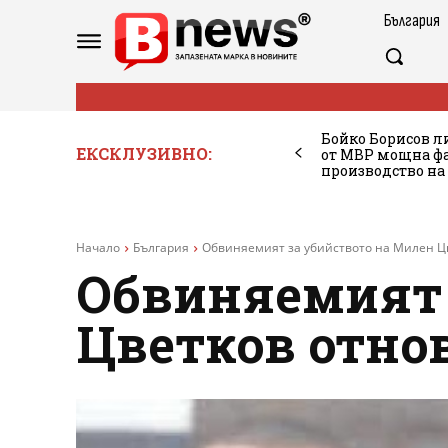
България
Бойко Борисов ли
ЕКСКЛУЗИВНО:
от МВР мощна фа
производство на
Начало
България
Обвиняемият за убийството на Милен Цв
Обвиняемият 
Цветков отнов