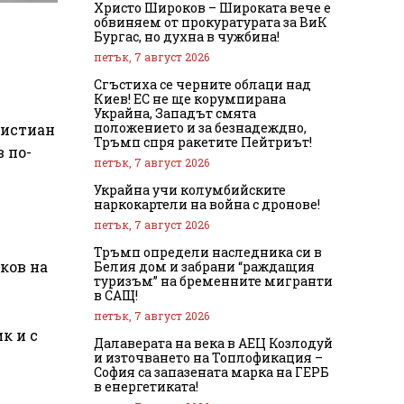
Христо Широков – Широката вече е
обвиняем от прокуратурата за ВиК
Бургас, но духна в чужбина!
петък, 7 август 2026
Сгъстиха се черните облаци над
Киев! ЕС не ще корумпирана
Украйна, Западът смята
положението и за безнадеждно,
ристиан
Тръмп спря ракетите Пейтриът!
 по-
петък, 7 август 2026
Украйна учи колумбийските
наркокартели на война с дронове!
петък, 7 август 2026
Тръмп определи наследника си в
ков на
Белия дом и забрани “раждащия
туризъм” на бременните мигранти
в САЩ!
петък, 7 август 2026
к и с
Далаверата на века в АЕЦ Козлодуй
и източването на Топлофикация –
София са запазената марка на ГЕРБ
в енергетиката!