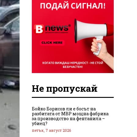
Не пропускай
Бойко Борисов ли е босът на
разбитата от МВР мощна фабрика
за производство на фентанила –
убиец?
петък, 7 август 2026