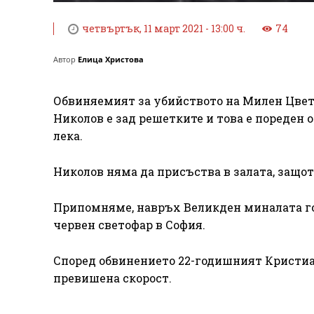
четвъртък, 11 март 2021 - 13:00 ч.
74
Автор
Елица Христова
Обвиняемият за убийството на Милен Цветк
Николов е зад решетките и това е пореден о
лека.
Николов няма да присъства в залата, защот
Припомняме, навръх Великден миналата год
червен светофар в София.
Според обвинението 22-годишният Кристиан
превишена скорост.