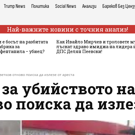
Trump News
Политика
Social News
Анализи
Бареков Без Ценз
Най-важните новини с точния анализ!
 е босът на разбитата
Как Ивайло Мирчев и троловете м
брика за
лъскат здраво имиджа на лидера 
 фентанила – убиец?
ДПС Делян Пеевски!
етков отново поиска да излезе от ареста
за убийството н
о поиска да изле