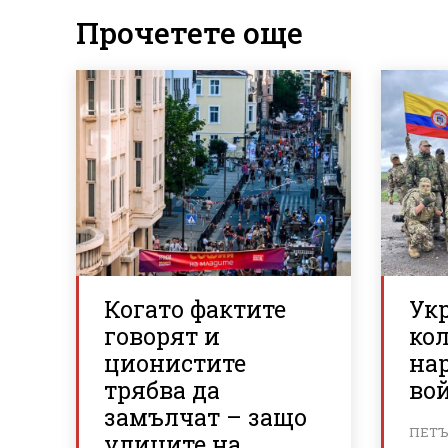
Прочетете още
Когато фактите
Ук
говорят и
ко
ционистите
на
трябва да
вой
замълчат – защо
ПЕТЪК
улиците на