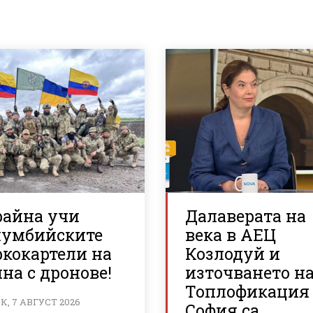
райна учи
Далаверата на
лумбийските
века в АЕЦ
ркокартели на
Козлодуй и
на с дронове!
източването н
Топлофикация
, 7 АВГУСТ 2026
София са