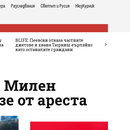
ура
Разследвания
Светът и Русия
НюзКурник
у
BLIFE: Пеевски отказа частните
на
джетове и хвана Тюркиш еърлайнс
като останалите граждани
а Милен
зе от ареста