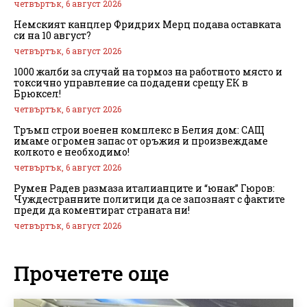
четвъртък, 6 август 2026
Немският канцлер Фридрих Мерц подава оставката
си на 10 август?
четвъртък, 6 август 2026
1000 жалби за случай на тормоз на работното място и
токсично управление са подадени срещу ЕК в
Брюксел!
четвъртък, 6 август 2026
Тръмп строи военен комплекс в Белия дом: САЩ
имаме огромен запас от оръжия и произвеждаме
колкото е необходимо!
четвъртък, 6 август 2026
Румен Радев размаза италианците и “юнак” Гюров:
Чуждестранните политици да се запознаят с фактите
преди да коментират страната ни!
четвъртък, 6 август 2026
Прочетете още