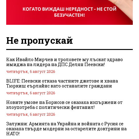
Не пропускай
Как Ивайло Мирчев и троловете му лъскат здраво
имиджа на лидера на ДПС Делян Пеевски!
четвъртък, 6 август 2026
BLIFE: Пеевски отказа частните джетове и хвана
Тюркиш еърлайнс като останалите граждани
четвъртък, 6 август 2026
Новите умове на Борисов се оказаха изпържени от
злоупотреба с политически фентанил!
четвъртък, 6 август 2026
Залужни: Армията на Украйна и войната с Русия се
оказаха твърде модерни за остарелите доктрини на
НАТО!