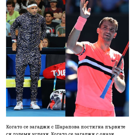
Когато се загаджи с Шарапова постигна първите
си големи успехи. Когато се загаджи с онази