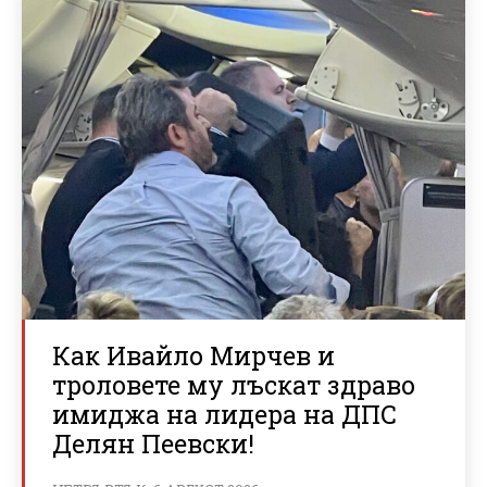
Как Ивайло Мирчев и
троловете му лъскат здраво
имиджа на лидера на ДПС
Делян Пеевски!