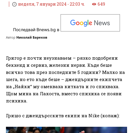
неделя, 7 януари 2024 - 22:03 ч.
649
Последвай Bnews.bg в
Автор
Николай Бареков
Григор е почти неузнаваем – рязко подобрени
бекхенд и сервиз, железни нерви. Къде беше
всичко това през последните 5 години? Малко на
шега, но ето къде беше – джендърните екипчета
на „Найки“ му омекваха китката и го спихваха.
Щом мина на Лакоста, вместо спихика се появи
психика.
Гришо с джендърсскитв екипи на Nike (колаж):