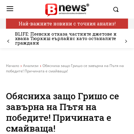
Най-важните новини с точния анализ!
BLIFE: Пеевски отказа частните джетове и
хвана Тюркиш еърлайнс като останалите
граждани
Начало
Анализи
Обясниха защо Гришо се завърна на Пътя на
победите! Причината е смайваща!
Обясниха защо Гришо се
завърна на Пътя на
победите! Причината е
смайваща!