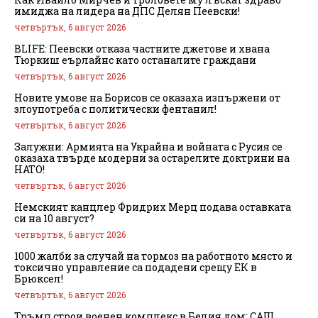
имиджа на лидера на ДПС Делян Пеевски!
четвъртък, 6 август 2026
BLIFE: Пеевски отказа частните джетове и хвана
Тюркиш еърлайнс като останалите граждани
четвъртък, 6 август 2026
Новите умове на Борисов се оказаха изпържени от
злоупотреба с политически фентанил!
четвъртък, 6 август 2026
Залужни: Армията на Украйна и войната с Русия се
оказаха твърде модерни за остарелите доктрини на
НАТО!
четвъртък, 6 август 2026
Немският канцлер Фридрих Мерц подава оставката
си на 10 август?
четвъртък, 6 август 2026
1000 жалби за случай на тормоз на работното място и
токсично управление са подадени срещу ЕК в
Брюксел!
четвъртък, 6 август 2026
Тръмп строи военен комплекс в Белия дом: САЩ