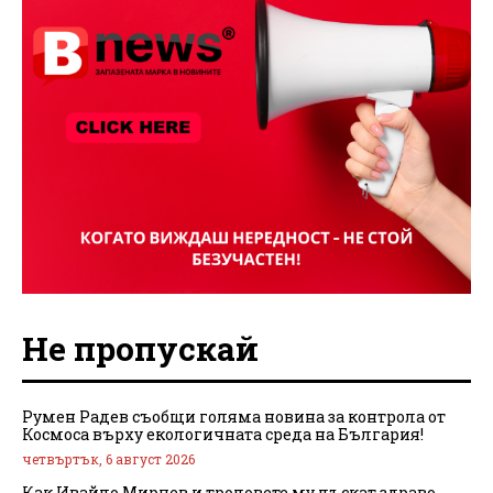
Не пропускай
Румен Радев съобщи голяма новина за контрола от
Космоса върху екологичната среда на България!
четвъртък, 6 август 2026
Как Ивайло Мирчев и троловете му лъскат здраво