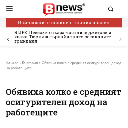
Най-важните новини с точния анализ!
BLIFE: Пеевски отказа частните джетове и
хвана Тюркиш еърлайнс като останалите
граждани
Начало
България
Обявиха колко е средният осигурителен доход
на работещите
Обявиха колко е средният
осигурителен доход на
работещите