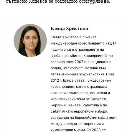
съгласно Кодекса за социално осигуряване.
Елица Христова
Елица Христова е признат
международен кореспондент с над 17
години опит в отразяването на
глобални събития. Кариерният ѝ път
започва през 2007 г. в национално
радио, но скоро се насочва към
телевизионната журналистика. През
2012 г. Елица става чуждестранен
кореспондент, като е отразявала
ключови политически, социални и
икономически теми от Брюксел,
Берлин и Женева. Работила е по
събития като европейски избори,
заседания на Европейския парламент,
международни конференции и
хуманитарни мисии. От 2023 се