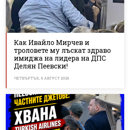
Как Ивайло Мирчев и
троловете му лъскат здраво
имиджа на лидера на ДПС
Делян Пеевски!
ЧЕТВЪРТЪК, 6 АВГУСТ 2026