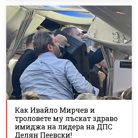
Как Ивайло Мирчев и
троловете му лъскат здраво
имиджа на лидера на ДПС
Делян Пеевски!