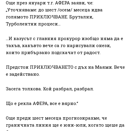
Още през януари т.г. АФЕРА заяви, че:
„Уточняваме: до шест /осем/ месеца идва
голямото ПРИКЛЮЧВАНЕ. Брутални,
Турболентни процеси…
…И казусът с главния прокурор изобщо няма да е
такъв, какъвто вече са го нарисували онези,
които прибързано подскачат от радост.
Предстои ПРИКЛЮЧВАНЕТО с дъх на Маями. Вече
е задействано.
Засега толкова. Кой разбрал, разбрал.
Що е рекла АФЕРА, все е вярно.“
Още преди шест месеца прогнозирахме, че
граничната линия ще е юни-юли, когато щеше да