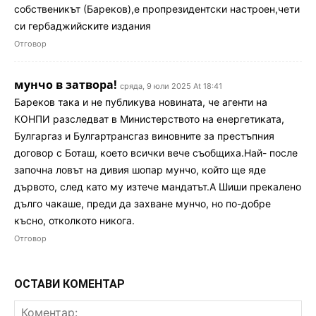
собственикът (Бареков),е пропрезидентски настроен,чети
си гербаджийските издания
Отговор
мунчо в затвора!
сряда, 9 юли 2025 At 18:41
Бареков така и не публикува новината, че агенти на
КОНПИ разследват в Министерството на енергетиката,
Булгаргаз и Булгартрансгаз виновните за престъпния
договор с Боташ, което всички вече съобщиха.Най- после
започна ловът на дивия шопар мунчо, който ще яде
дървото, след като му изтече мандатът.А Шиши прекалено
дълго чакаше, преди да захване мунчо, но по-добре
късно, отколкото никога.
Отговор
ОСТАВИ КОМЕНТАР