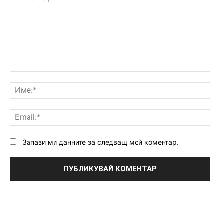
Коментар:
Им
Ema
Запази ми данните за следващ мой коментар.