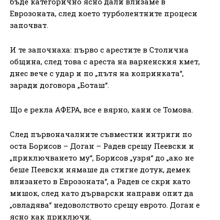
бъде категорично ясно дали влизаме в
Еврозоната, след което турболентните процеси
започват.
И те започнаха: първо с арестите в Столична
община, след това с ареста на варненския кмет,
днес вече с удар и по „пътя на копринката“,
заради договора „Боташ“.
Що е рекла АФЕРА, все е вярно, кани се Томова.
След първоначалните съвместни интриги по
оста Борисов – Доган – Радев срещу Пеевски и
„приключването му“, Борисов „узря“ до „ако не
беше Пеевски нямаше да стигне дотук, демек
влизането в Еврозоната“, а Радев се скри като
мишок, след като дърварски направи опит да
„овладява“ недоволството срещу еврото. Доган е
ясно как приключи.