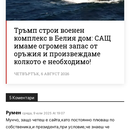
Тръмп строи военен
комплекс в Белия дом: САЩ
имаме огромен запас от
оръжия и произвеждаме
колкото е необходимо!
ЧЕТВЪРТЪК, 6 АВГУСТ 2026
5 Коментари
Румен
сряда, 9 юли 2025 At 19:07
Мунчо, защо четеш е сайта,като постоянно плюваш по
собственика,и президента,при условие,че знаеш че