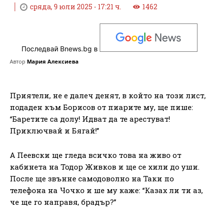
сряда, 9 юли 2025 - 17:21 ч.
1462
Последвай Bnews.bg в
Автор
Мария Алексиева
Приятели, не е далеч денят, в който на този лист,
подаден към Борисов от пиарите му, ще пише:
“Баретите са долу! Идват да те арестуват!
Приключвай и Бягай!”
А Пеевски ще гледа всичко това на живо от
кабинета на Тодор Живков и ще се хили до уши.
После ще звънне самодоволно на Таки по
телефона на Чочко и ше му каже: “Казах ли ти аз,
че ще го направя, брадър?”