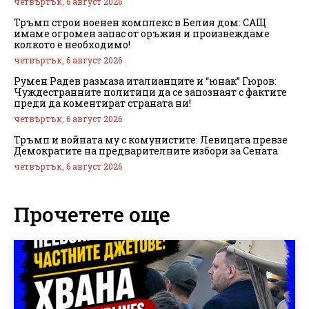
четвъртък, 6 август 2026
Тръмп строи военен комплекс в Белия дом: САЩ
имаме огромен запас от оръжия и произвеждаме
колкото е необходимо!
четвъртък, 6 август 2026
Румен Радев размаза италианците и “юнак” Гюров:
Чуждестранните политици да се запознаят с фактите
преди да коментират страната ни!
четвъртък, 6 август 2026
Тръмп и войната му с комунистите: Левицата превзе
Демократите на предварителните избори за Сената
четвъртък, 6 август 2026
Прочетете още