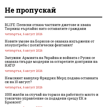
Не пропускай
BLIFE: Пеевски отказа частните джетове и хвана
Тюркиш еърлайнс като останалите граждани
четвъртък, 6 август 2026
Новите умове на Борисов се оказаха изпържени от
злоупотреба с политически фентанил!
четвъртък, 6 август 2026
Залужни: Армията на Украйна и войната с Русия се
оказаха твърде модерни за остарелите доктрини на
НАТО!
четвъртък, 6 август 2026
Немският канцлер Фридрих Мерц подава оставката
си на 10 август?
четвъртък, 6 август 2026
1000 жалби за случай на тормоз на работното място и
токсично управление са подадени срещу ЕК в
Брюксел!