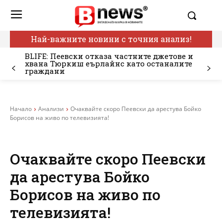
Най-важните новини с точния анализ!
BLIFE: Пеевски отказа частните джетове и
хвана Тюркиш еърлайнс като останалите
граждани
Начало
Анализи
Очаквайте скоро Пеевски да арестува Бойко
Борисов на живо по телевизията!
Очаквайте скоро Пеевски
да арестува Бойко
Борисов на живо по
телевизията!