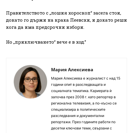
Правителството с „лошия хороскоп“ засега стои,
докато го държи на крака Пеевски, и докато реши
кога да има предсрочни избори.
Но „приключването“ вече е в ход.”
Мария Алексиева
Мария Алексиева е журналист с над 15
години опит в разследващата и
социалната тематика. Кариерата ѝ
започва през 2008 г. като репортер в
регионална телевизия, а по-късно се
специализира в политическите
разследвания и документални
репортажи. През годините работи по
десетки ключови теми, свързани с