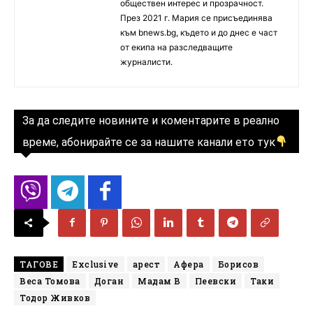
обществен интерес и прозрачност.
През 2021 г. Мария се присъединява
към bnews.bg, където и до днес е част
от екипа на разследващите
журналисти.
За да следите новините и коментарите в реално
време, абонирайте се за нашите канали ето тук
ТАГОВЕ
Exclusive
арест
Афера
Борисов
Веса Томова
Доган
Мадам В
Пеевски
Таки
Тодор Живков