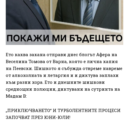
Ето каква закана отправи днес блогът Афера на
Веселина Томова от Варна, която е лична капия
на Пеевски. Шишкото я събужда отвреме навреме
от алкохолната и летаргия и и диктува заплахи
към разни хора. Ето и днешните шишкови
среднощни полюции, диктувани на сутринта на
Мадам В:
„ПРИКЛЮЧВАНЕТО“ И ТУРБОЛЕНТНИТЕ ПРОЦЕСИ
ЗАПОЧВАТ ПРЕЗ ЮНИ-ЮЛИ!