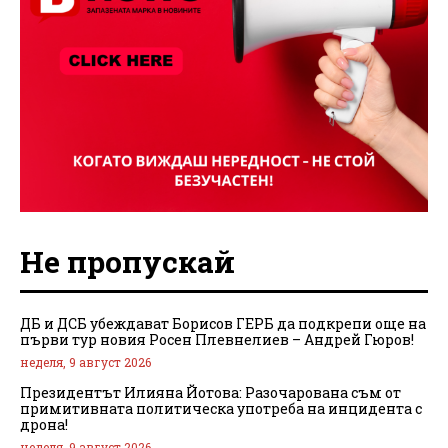
Не пропускай
ДБ и ДСБ убеждават Борисов ГЕРБ да подкрепи още на
първи тур новия Росен Плевнелиев – Андрей Гюров!
неделя, 9 август 2026
Президентът Илияна Йотова: Разочарована съм от
примитивната политическа употреба на инцидента с
дрона!
неделя, 9 август 2026