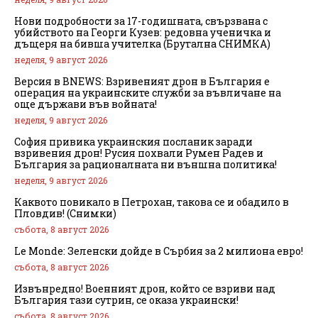
Нови подробности за 17-годишната, свързвана с
убийството на Георги Кузев: редовна ученичка и
дъщеря на бивша учителка (Брутална СНИМКА)
неделя, 9 август 2026
Версия в BNEWS: Взривеният дрон в България е
операция на украинските служби за въвличане на
още държави във войната!
неделя, 9 август 2026
София привика украинския посланик заради
взривения дрон! Русия похвали Румен Радев и
България за рационалната ни външна политика!
неделя, 9 август 2026
Каквото повикало в Петрохан, такова се и обадило в
Пловдив! (Снимки)
събота, 8 август 2026
Le Monde: Зеленски дойде в Сърбия за 2 милиона евро!
събота, 8 август 2026
Извънредно! Военният дрон, който се взриви над
България тази сутрин, се оказа украински!
събота, 8 август 2026