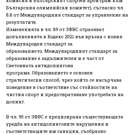
комисия и Българският спортен арбитраж към
Българския олимпийски комитет), съгласно чл.
8.8 от Международния стандарт за управление на
резултатите.
Измененията в чл. 89 от ЗФВС отразяват
допълненията в Кодекс 2021 във връзка с новия
Международен стандарт за
образованието. Международният стандарт за
образование е задължителен и е част от
Световната антидопингова
програма. Образованието е основен
стратегически способ, чрез който се насърчава
поведение в съответствие със стойностите на
чистия спорт и предотвратяване употребата на
допинг.
В чл. 90 от ЗФВС е прецизирана съществуващата
уредба на антидопинговите нарушения и
съответстващите им санкции, съобразно