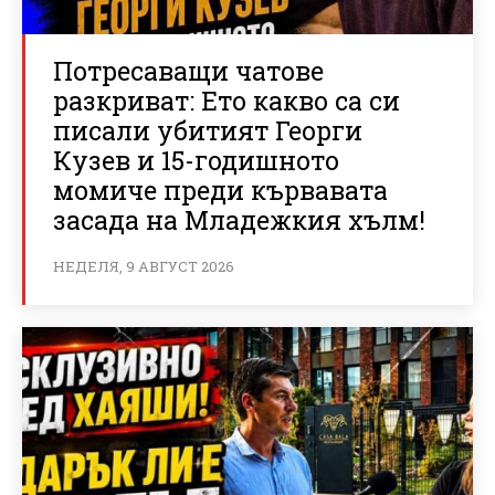
Потресаващи чатове
разкриват: Ето какво са си
писали убитият Георги
Кузев и 15-годишното
момиче преди кървавата
засада на Младежкия хълм!
НЕДЕЛЯ, 9 АВГУСТ 2026