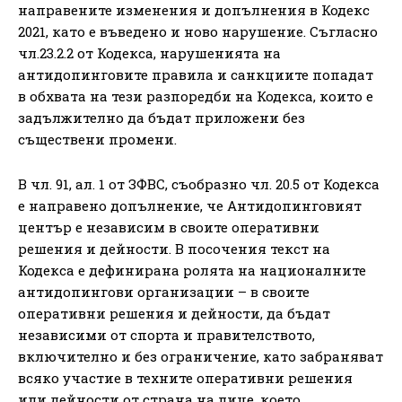
направените изменения и допълнения в Кодекс
2021, като е въведено и ново нарушение. Съгласно
чл.23.2.2 от Кодекса, нарушенията на
антидопинговите правила и санкциите попадат
в обхвата на тези разпоредби на Кодекса, които е
задължително да бъдат приложени без
съществени промени.
В чл. 91, ал. 1 от ЗФВС, съобразно чл. 20.5 от Кодекса
е направено допълнение, че Антидопинговият
център е независим в своите оперативни
решения и дейности. В посочения текст на
Кодекса е дефинирана ролята на националните
антидопингови организации – в своите
оперативни решения и дейности, да бъдат
независими от спорта и правителството,
включително и без ограничение, като забраняват
всяко участие в техните оперативни решения
или дейности от страна на лице, което