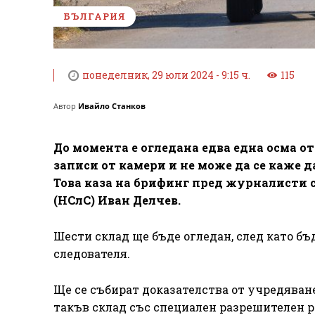
БЪЛГАРИЯ
понеделник, 29 юли 2024 - 9:15 ч.
115
Автор
Ивайло Станков
До момента е огледана едва една осма от
записи от камери и не може да се каже
Това каза на брифинг пред журналисти 
(НСлС) Иван Делчев.
Шести склад ще бъде огледан, след като бъ
следователя.
Ще се събират доказателства от учредяване
такъв склад със специален разрешителен 