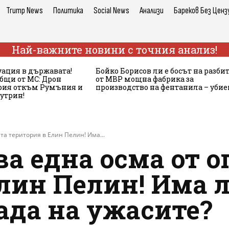
Trump News
Политика
Social News
Анализи
Бареков Без Ценз
Най-важните новини с точния анализ!
ация в държавата!
Бойко Борисов ли е босът на разби
бщи от МС: Дрон
от МВР мощна фабрика за
ария откъм Румъния и
производство на фентанила – убие
сутрин!
та територия в Елин Пелин! Има...
ва една осма от 
лин Пелин! Има 
ада на ужасите?