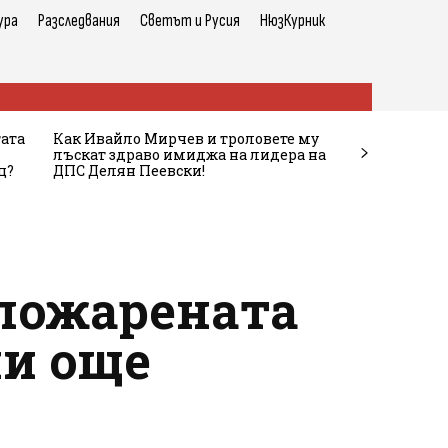
ура
Разследвания
Светът и Русия
НюзКурник
тата
Как Ивайло Мирчев и троловете му
лъскат здраво имиджа на лидера на
ц?
ДПС Делян Пеевски!
опожарената
ли още