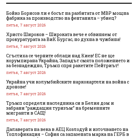
Бойко Борисов ли е босът на разбитата от МВР мощна
фабрика за производство на фентанила – убиец?
петък, 7 август 2026
Христо Широков – Широката вече е обвиняем от
прокуратурата за ВиК Бургас, но духна в чужбина!
петък, 7 август 2026
Сгъстиха се черните облаци над Киев! ЕС не ще
корумпирана Украйна, Западът смята положението и
за безнадеждно, Тръмп спря ракетите Пейтриът!
петък, 7 август 2026
Украйна учи колумбийските наркокартели на война с
дронове!
петък, 7 август 2026
Тръмп определи наследника си в Белия дом и
забрани “раждащия туризъм” на бременните
мигранти в САЩ!
петък, 7 август 2026
Далаверата на века в АЕЦ Козлодуй и източването на
Топлофикация – София са запазената марка на ГЕРБ в