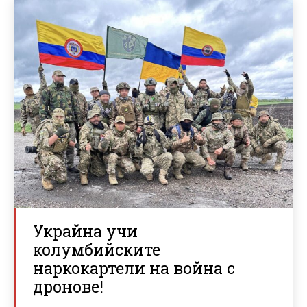
Украйна учи
колумбийските
наркокартели на война с
дронове!