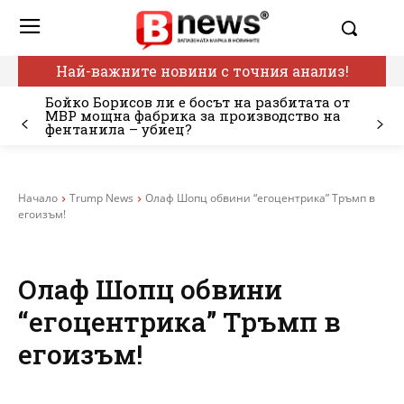
Най-важните новини с точния анализ!
Бойко Борисов ли е босът на разбитата от
МВР мощна фабрика за производство на
фентанила – убиец?
Начало
Trump News
Олаф Шопц обвини “егоцентрика” Тръмп в
егоизъм!
Олаф Шопц обвини
“егоцентрика” Тръмп в
егоизъм!