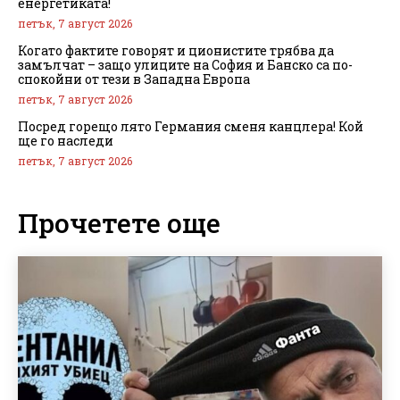
енергетиката!
петък, 7 август 2026
Когато фактите говорят и ционистите трябва да
замълчат – защо улиците на София и Банско са по-
спокойни от тези в Западна Европа
петък, 7 август 2026
Посред горещо лято Германия сменя канцлера! Кой
ще го наследи
петък, 7 август 2026
Прочетете още