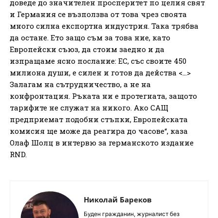
доведе до значителен просперитет по целия свят
и Германия се възползва от това чрез своята
много силна експортна индустрия. Така трябва
да остане. Ето защо съм за това ние, като
Европейски съюз, да стоим заедно и да
изпращаме ясно послание: ЕС, със своите 450
милиона души, е силен и готов да действа <…>
Залагам на сътрудничество, а не на
конфронтация. Ръката ни е протегната, защото
тарифите не служат на никого. Ако САЩ
предприемат подобни стъпки, Европейската
комисия ще може да реагира до часове“, каза
Олаф Шолц в интервю за германското издание
RND.
Николай Бареков
Буден гражданин, журналист без