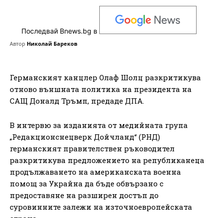
Последвай Bnews.bg в
Автор
Николай Бареков
Германският канцлер Олаф Шолц разкритикува
отново външната политика на президента на
САЩ Доналд Тръмп, предаде ДПА.
В интервю за изданията от медийната група
„Редакционснецверк Дойчланд“ (РНД)
германският правителствен ръководител
разкритикува предложението на републиканеца
продължаването на американската военна
помощ за Украйна да бъде обвързано с
предоставяне на разширен достъп до
суровинните залежи на източноевропейската