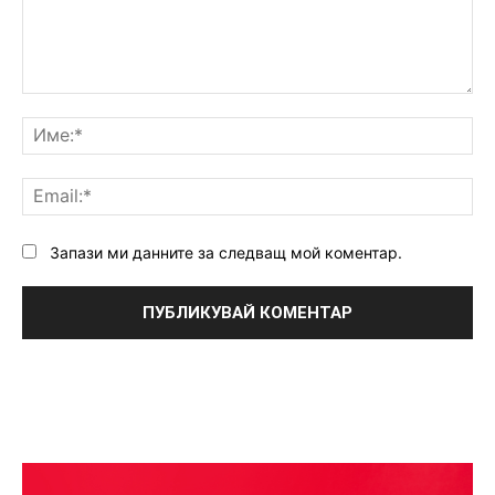
Коментар:
Им
Ema
Запази ми данните за следващ мой коментар.