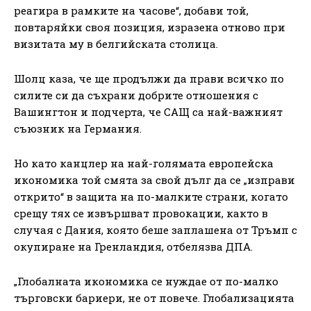
реагира в рамките на часове“, добави той,
повтаряйки своя позиция, изразена отново при
визитата му в белгийската столица.
Шолц каза, че ще продължи да прави всичко по
силите си да съхрани добрите отношения с
Вашингтон и подчерта, че САЩ са най-важният
съюзник на Германия.
Но като канцлер на най-голямата европейска
икономика той смята за свой дълг да се „изправи
открито“ в защита на по-малките страни, когато
срещу тях се извършват провокации, както в
случая с Дания, която беше заплашена от Тръмп с
окупиране на Гренландия, отбелязва ДПА.
„Глобалната икономика се нуждае от по-малко
търговски бариери, не от повече. Глобализацията