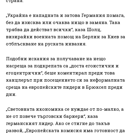
страна.
„Украйна е нападната и затова Германия помага,
без да изисква или очаква нищо в замяна. Така
трябва да действат всички“, каза Шолц,
визирайки военната помощ на Берлин за Киев за
отблъскване на руската инвазия.
Подобни искания за получаване на нещо
насреща за подкрепата са „доста егоистични и
егоцентрични“, беше коментирал преди това
канцлерът при посещението си за неформалната
среща на европейските лидери в Брюксел преди
дни.
„Световната икономика се нуждае от по-малко, а
не от повече търговски бариери“, каза
германският лидер. Ако се стигне до такъв
развой, „Европейската комисия има готовност да