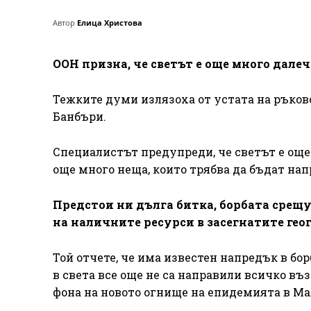
Автор
Елица Христова
ООН призна, че светът е още много далеч
Тежките думи излязоха от устата на ръков
Банбъри.
Специалистът предупреди, че светът е още
още много неща, които трябва да бъдат нап
Предстои ни дълга битка, борбата срещ
на наличните ресурси в засегнатите гео
Той отчете, че има известен напредък в бор
в света все още не са направили всичко въ
фона на новото огнище на епидемията в Ма