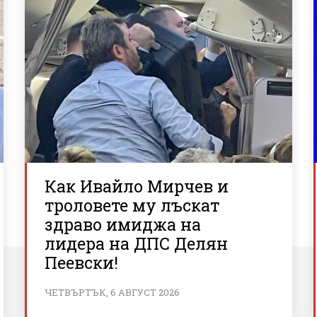
Как Ивайло Мирчев и
троловете му лъскат
здраво имиджа на
лидера на ДПС Делян
Пеевски!
ЧЕТВЪРТЪК, 6 АВГУСТ 2026