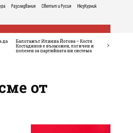
ура
Разследвания
Светът и Русия
НюзКурник
а да
Балотажът Илияна Йотова – Костя
Костадинов е възможен, логичен и
полезен за партийната ни система
сме от