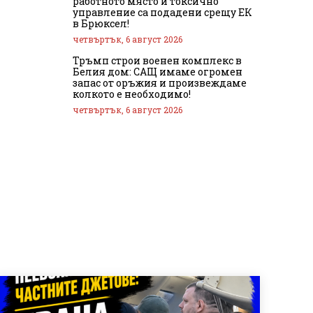
работното място и токсично
управление са подадени срещу ЕК
в Брюксел!
четвъртък, 6 август 2026
Тръмп строи военен комплекс в
Белия дом: САЩ имаме огромен
запас от оръжия и произвеждаме
колкото е необходимо!
четвъртък, 6 август 2026