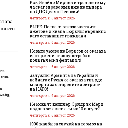
Как Ивайло Мирчев и троловете му
лъскат здраво имиджа на лидера
на ДПС Делян Пеевски!
четвъртък, 6 август 2026
 става
BLIFE: Пеевски отказа частните
 както
джетове и хвана Тюркиш еърлайнс
като останалите граждани
четвъртък, 6 август 2026
Новите умове на Борисов се оказаха
изпържени от злоупотреба с
политически фентанил!
четвъртък, 6 август 2026
ия.
Залужни: Армията на Украйна и
тика.
войната с Русия се оказаха твърде
модерни за остарелите доктрини
на НАТО!
на
ws.bg,
четвъртък, 6 август 2026
Немският канцлер Фридрих Мерц
подава оставката си на 10 август?
четвъртък, 6 август 2026
1000 жалби за случай на тормоз на