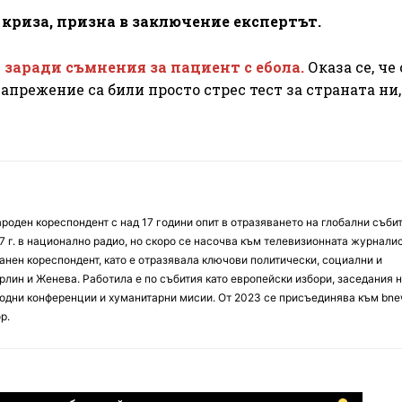
 криза, призна в заключение експертът.
заради съмнения за пациент с ебола.
Оказа се, че
апрежение са били просто стрес тест за страната ни,
оден кореспондент с над 17 години опит в отразяването на глобални събит
7 г. в национално радио, но скоро се насочва към телевизионната журналис
анен кореспондент, като е отразявала ключови политически, социални и
лин и Женева. Работила е по събития като европейски избори, заседания 
дни конференции и хуманитарни мисии. От 2023 се присъединява към bne
р.