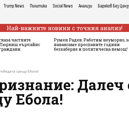
Trump News
Политика
Social News
Анализи
Бареков Без Ценз
Най-важните новини с точния анализ!
тказа частните
Румен Радев: Работим неуморно, з
а Тюркиш еърлайнс
наваксаме проспаните години
 граждани
безхаберие и политическа немощ!
победата срещу Ебола!
ризнание: Далеч 
у Ебола!