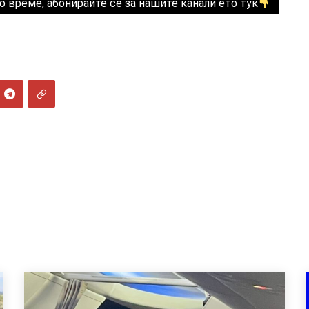
о време, абонирайте се за нашите канали ето тук