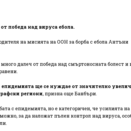
 от победа над вируса ебола.
одителя на мисията на ООН за борба с ебола Антъни
 много далеч от победа над смъртоносната болест и
равени.
у епидемията ще се нуждае от значително увели
графски региони
, призна още Банбъри.
бата с епидемията, но е категоричен, че усилията н
зможно, за да наложат пълен контрол над вируса, осо
ли.