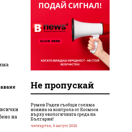
 има
Не пропускай
чаване
Румен Радев съобщи голяма
а всички
новина за контрола от Космоса
върху екологичната среда на
бено на
България!
четвъртък, 6 август 2026