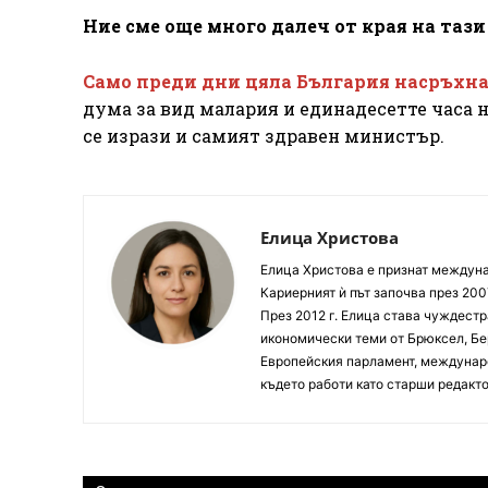
Ние сме още много далеч от края на тази
Само преди дни цяла България насръхна 
дума за вид малария и единадесетте часа н
се изрази и самият здравен министър.
Елица Христова
Елица Христова е признат междунар
Кариерният ѝ път започва през 200
През 2012 г. Елица става чуждестр
икономически теми от Брюксел, Бер
Европейския парламент, междунаро
където работи като старши редакто