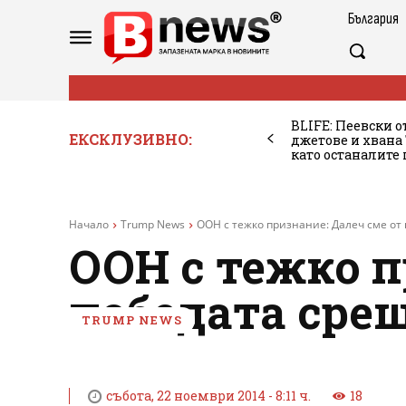
България
BLIFE: Пеевски о
ЕКСКЛУЗИВНО:
джетове и хван
като останалите
Начало
Trump News
ООН с тежко признание: Далеч сме от 
ООН с тежко п
победата срещ
TRUMP NEWS
събота, 22 ноември 2014 - 8:11 ч.
18