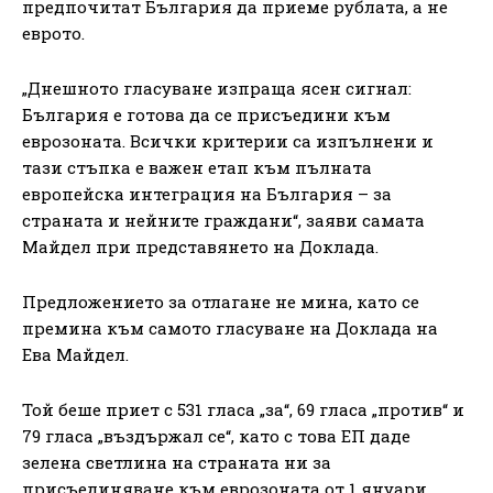
предпочитат България да приеме рублата, а не
еврото.
„Днешното гласуване изпраща ясен сигнал:
България е готова да се присъедини към
еврозоната. Всички критерии са изпълнени и
тази стъпка е важен етап към пълната
европейска интеграция на България – за
страната и нейните граждани“, заяви самата
Майдел при представянето на Доклада.
Предложението за отлагане не мина, като се
премина към самото гласуване на Доклада на
Ева Майдел.
Той беше приет с 531 гласа „за“, 69 гласа „против“ и
79 гласа „въздържал се“, като с това ЕП даде
зелена светлина на страната ни за
присъединяване към еврозоната от 1 януари