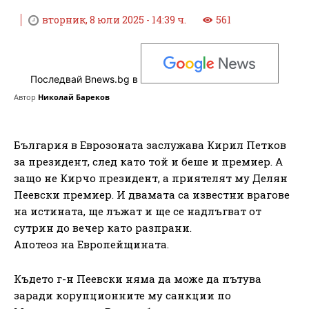
вторник, 8 юли 2025 - 14:39 ч.
561
Последвай Bnews.bg в
Автор
Николай Бареков
България в Еврозоната заслужава Кирил Петков
за президент, след като той и беше и премиер. А
защо не Кирчо президент, а приятелят му Делян
Пеевски премиер. И двамата са известни врагове
на истината, ще лъжат и ще се надлъгват от
сутрин до вечер като разпрани.
Апотеоз на Европейщината.
Където г-н Пеевски няма да може да пътува
заради корупционните му санкции по