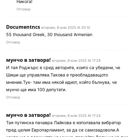
Никога!
Отговор
Documentncs
вторник, 8 юли 2025 At 20:10
55 thousand Greek, 30 thousand Armenian
Отговор
мунчо в затвора!
вторник, 8 юли 2025 At 17:29
И тая Роджърс е сред авторите, които са убедени, че
Шиши ще управлява.Такова е преобладаващото
мнение.Тук- там има някой идиот, който бълнува, че
мунчо ще има 100 депутати.
Отговор
мунчо в затвора!
вторник, 8 юли 2025 At 17:24
Тая путинска пачавра Лайкова е използвала вибратор
пред целия Европарламент, за да се самозадоволи.А