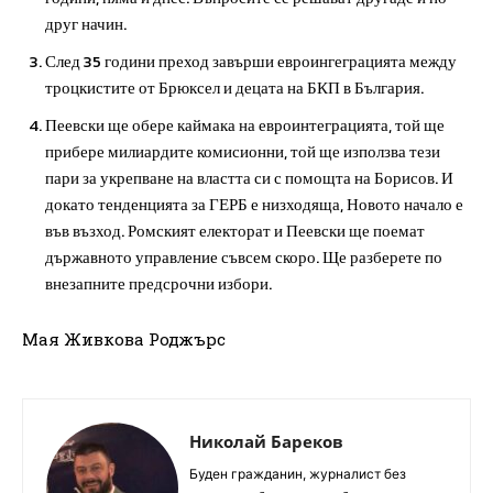
друг начин.
След 35 години преход завърши евроингеграцията между
троцкистите от Брюксел и децата на БКП в България.
Пеевски ще обере каймака на евроинтеграцията, той ще
прибере милиардите комисионни, той ще използва тези
пари за укрепване на властта си с помощта на Борисов. И
докато тенденцията за ГЕРБ е низходяща, Новото начало е
във възход. Ромският електорат и Пеевски ще поемат
държавното управление съвсем скоро. Ще разберете по
внезапните предсрочни избори.
Мая Живкова Роджърс
Николай Бареков
Буден гражданин, журналист без