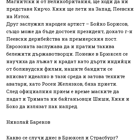
Магнитски и от Великобритания, ще ходи да ни
представя Кирчо. Кики ще лети на Запад, Пеевски
на Изток.
Друг заслужил народен артист – Бойко Борисов,
също може да бъде достоен президент, докато г-н
Пеевски дерибейства на премиерския пост.
Еврозоната заслужава да и пратим такива
бележити държавотворци. Понеже в Брюксел се
научиха да лъжат и крадат като дърти индийци
от боливудски филми, нашите бандити се
вписват идеално в тази среда и затова техните
аватари, като Росен Желязков, бяха приети.
След официалния прием е време маските да
падат и Тримата ни байганьовци Шиши, Кики и
Боко да излязат пак напред.
Николай Бареков
Какво се случи днес в Брюксел и Страсбург?