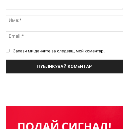
Коментар:
Им
Ema
Запази ми данните за следващ мой коментар.