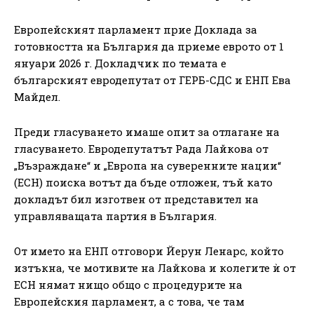
Европейският парламент прие Доклада за
готовността на България да приеме еврото от 1
януари 2026 г. Докладчик по темата е
българският евродепутат от ГЕРБ-СДС и ЕНП Ева
Майдел.
Преди гласуването имаше опит за отлагане на
гласуването. Евродепутатът Рада Лайкова от
„Възраждане“ и „Европа на суверенните нации“
(ЕСН) поиска вотът да бъде отложен, тъй като
докладът бил изготвен от представител на
управляващата партия в България.
От името на ЕНП отговори Йерун Ленарс, който
изтъкна, че мотивите на Лайкова и колегите ѝ от
ЕСН нямат нищо общо с процедурите на
Европейския парламент, а с това, че там