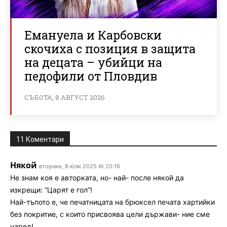
Емануела и Карбовски
скочиха с позиция в защита
на децата – убийци на
педофили от Пловдив
СЪБОТА, 8 АВГУСТ 2026
11 Коментари
Някой
вторник, 8 юли 2025 At 20:16
Не знам коя е авторката, но- най- после някой да
изкрещи: “Царят е гол”!
Най-тъпото е, че печатницата на брюксел печата хартийки
без покритие, с които присвоява цели държави- ние сме
наред!