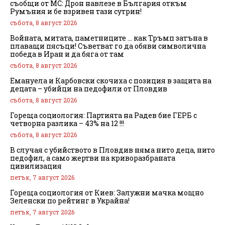
съобщи от МС: Дрон навлезе в България откъм
Румъния и бе взривен тази сутрин!
събота, 8 август 2026
Войната, митата, паметниците … как Тръмп затъна в
плаващи пясъци! Съветват го да обяви символична
победа в Иран и да бяга от там
събота, 8 август 2026
Емануела и Карбовски скочиха с позиция в защита на
децата – убийци на педофили от Пловдив
събота, 8 август 2026
Гореща социология: Партията на Радев бие ГЕРБ с
четворна разлика – 43% на 12 !!!
събота, 8 август 2026
В случая с убийството в Пловдив няма нито деца, нито
педофил, а само жертви на криворазбраната
цивилизация
петък, 7 август 2026
Гореща социология от Киев: Залужни мачка мощно
Зеленски по рейтинг в Украйна!
петък, 7 август 2026