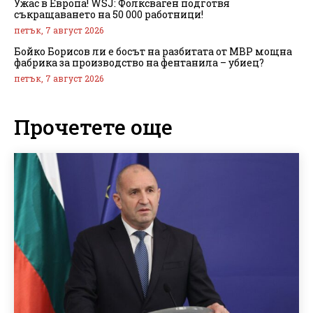
Ужас в Европа! WSJ: Фолксваген подготвя
съкращаването на 50 000 работници!
петък, 7 август 2026
Бойко Борисов ли е босът на разбитата от МВР мощна
фабрика за производство на фентанила – убиец?
петък, 7 август 2026
Прочетете още