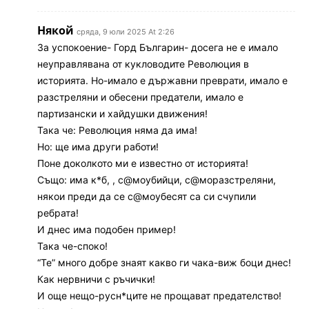
Някой
сряда, 9 юли 2025 At 2:26
За успокоение- Горд Българин- досега не е имало
неуправлявана от кукловодите Революция в
историята. Но-имало е държавни преврати, имало е
разстреляни и обесени предатели, имало е
партизански и хайдушки движения!
Така че: Революция няма да има!
Но: ще има други работи!
Поне доколкото ми е известно от историята!
Също: има к*б, , с@моубийци, с@моразстреляни,
някои преди да се с@моубесят са си счупили
ребрата!
И днес има подобен пример!
Така че-споко!
“Те” много добре знаят какво ги чака-виж боци днес!
Как нервничи с ръчички!
И още нещо-русн*ците не прощават предателство!