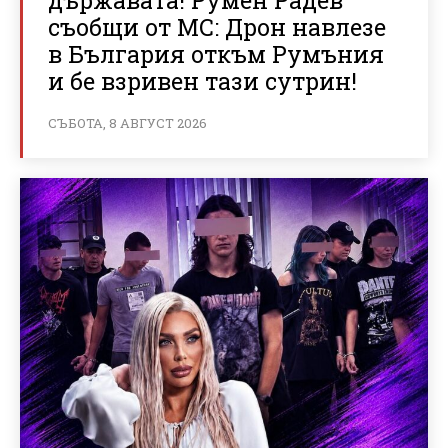
съобщи от МС: Дрон навлезе
в България откъм Румъния
и бе взривен тази сутрин!
СЪБОТА, 8 АВГУСТ 2026