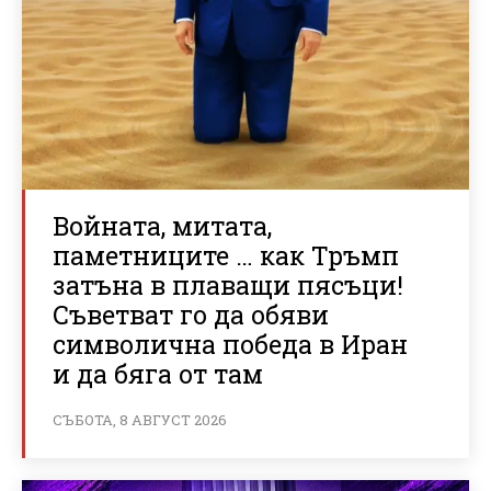
Войната, митата,
паметниците … как Тръмп
затъна в плаващи пясъци!
Съветват го да обяви
символична победа в Иран
и да бяга от там
СЪБОТА, 8 АВГУСТ 2026