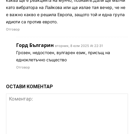
каква ще е реакцията на мунчо, познайте.Дали ще мълчи
като вибратора на Лайкова или ще излае тая вечер, че не
е важно какво е решила Европа, защото той и една група
идиоти са против еврото.
Отговор
Горд Българин
вторник, 8 юли 2025 At 22:31
Грозен, недостоен, вулгарен език, присъщ на
едноклетъчно същество
Отговор
ОСТАВИ КОМЕНТАР