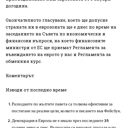
догодина.
Окончателното гласуване, което ще допусне
страната ни в еврозоната ще е днес по време на
заседанието на Съвета по икономически и
финансови въпроси, на което финансовите
министри от ЕС ще приемат Регламента за
въвеждането на еврото у нас и Регламента за
обменния курс.
Коментарът:
Изводи от последно време:
Разходките по жълтите павета са толкова ефективни за
постигане на реални цели, колкото и писането във Фейсбук.
Демокрация в Европа не е имало през последните 35
години, няма и днес. Въпросите се решават другаде и по