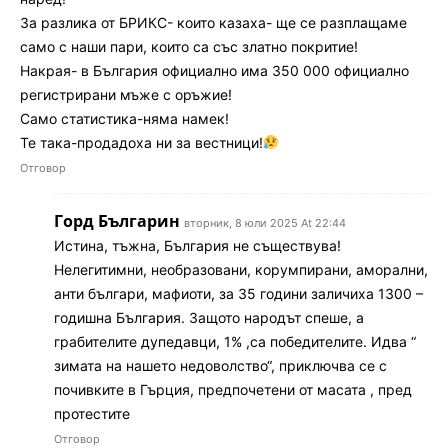
За разлика от БРИКС- които казаха- ще се разплащаме
само с наши пари, които са със златно покритие!
Накрая- в България официално има 350 000 официално
регистрирани мъже с оръжие!
Само статистика-няма намек!
Те така-продадоха ни за вестници!
Отговор
Горд Българин
вторник, 8 юли 2025 At 22:44
Истина, тъжна, България не съществува!
Нелегитимни, необразовани, корумпирани, аморални,
анти българи, мафиоти, за 35 години заличиха 1300 –
годишна България. Защото народът спеше, а
грабителите дупедавци, 1% ,са победителите. Идва “
зимата на нашето недоволство“, приключва се с
почивките в Гърция, предпочетени от масата , пред
протестите
Отговор