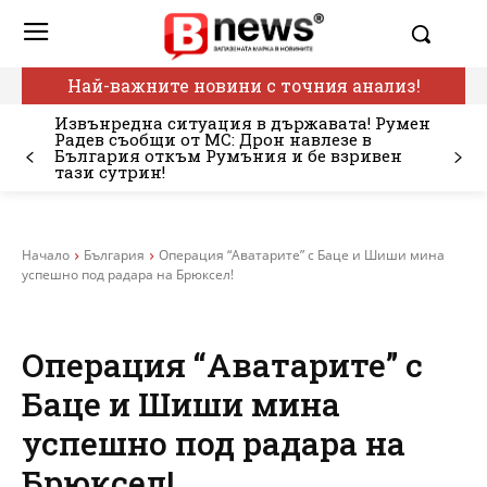
Най-важните новини с точния анализ!
Извънредна ситуация в държавата! Румен
Радев съобщи от МС: Дрон навлезе в
България откъм Румъния и бе взривен
тази сутрин!
Начало
България
Операция “Аватарите” с Баце и Шиши мина
успешно под радара на Брюксел!
Операция “Аватарите” с
Баце и Шиши мина
успешно под радара на
Брюксел!