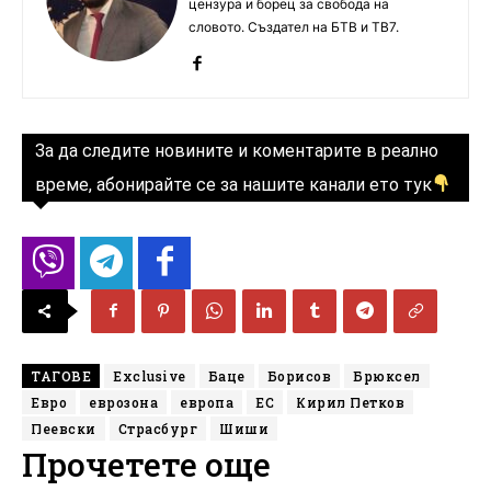
цензура и борец за свобода на
словото. Създател на БТВ и ТВ7.
За да следите новините и коментарите в реално
време, абонирайте се за нашите канали ето тук
ТАГОВЕ
Exclusive
Баце
Борисов
Брюксел
Евро
еврозона
европа
ЕС
Кирил Петков
Пеевски
Страсбург
Шиши
Прочетете още