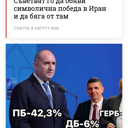
Съветват го да обяви
символична победа в Иран
и да бяга от там
СЪБОТА, 8 АВГУСТ 2026