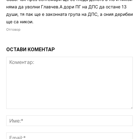
няма да уволни Главчев.А дори ПГ на ДПС да остане 13
души, тя пак ще е законната група на ДПС, а ония дерибеи
ще са никои.
Отговор
ОСТАВИ КОМЕНТАР
Коментар:
Им
Ema