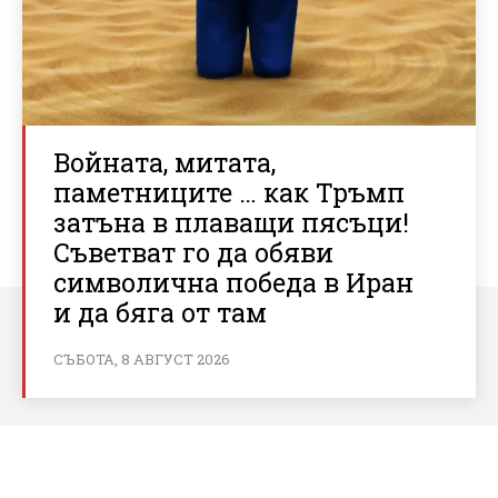
Войната, митата,
паметниците … как Тръмп
затъна в плаващи пясъци!
Съветват го да обяви
символична победа в Иран
и да бяга от там
СЪБОТА, 8 АВГУСТ 2026