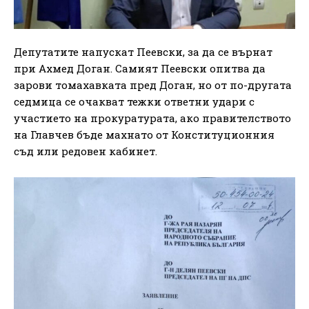
Депутатите напускат Пеевски, за да се върнат
при Ахмед Доган. Самият Пеевски опитва да
зарови томахавката пред Доган, но от по-другата
седмица се очакват тежки ответни удари с
участието на прокуратурата, ако правителството
на Главчев бъде махнато от Конституционния
съд или редовен кабинет.