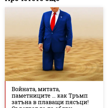
Войната, митата,
паметниците … как Тръмп
затъна в плаващи пясъци!