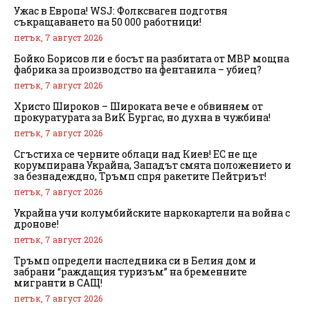
Ужас в Европа! WSJ: Фолксваген подготвя
съкращаването на 50 000 работници!
петък, 7 август 2026
Бойко Борисов ли е босът на разбитата от МВР мощна
фабрика за производство на фентанила – убиец?
петък, 7 август 2026
Христо Широков – Широката вече е обвиняем от
прокуратурата за ВиК Бургас, но духна в чужбина!
петък, 7 август 2026
Сгъстиха се черните облаци над Киев! ЕС не ще
корумпирана Украйна, Западът смята положението и
за безнадеждно, Тръмп спря ракетите Пейтриът!
петък, 7 август 2026
Украйна учи колумбийските наркокартели на война с
дронове!
петък, 7 август 2026
Тръмп определи наследника си в Белия дом и
забрани “раждащия туризъм” на бременните
мигранти в САЩ!
петък, 7 август 2026