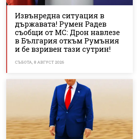
Извънредна ситуация в
държавата! Румен Радев
съобщи от МС: Дрон навлезе
в България откъм Румъния
и бе взривен тази сутрин!
СЪБОТА, 8 АВГУСТ 2026