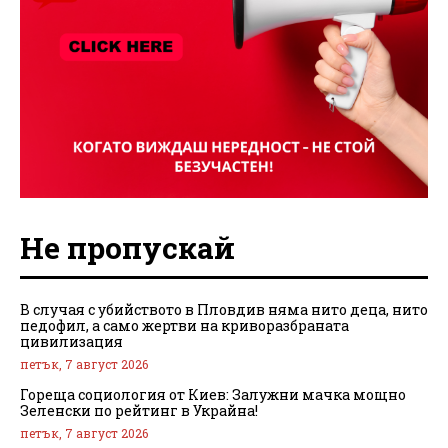
Не пропускай
В случая с убийството в Пловдив няма нито деца, нито
педофил, а само жертви на криворазбраната
цивилизация
петък, 7 август 2026
Гореща социология от Киев: Залужни мачка мощно
Зеленски по рейтинг в Украйна!
петък, 7 август 2026