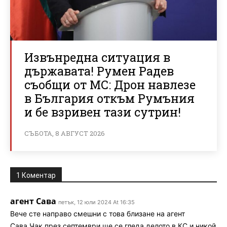
Извънредна ситуация в
държавата! Румен Радев
съобщи от МС: Дрон навлезе
в България откъм Румъния
и бе взривен тази сутрин!
СЪБОТА, 8 АВГУСТ 2026
1 Коментар
агент Сава
петък, 12 юли 2024 At 16:35
Вече сте направо смешни с това близане на агент
Сава.Чак през септември ще се гледа делото в КС и никой