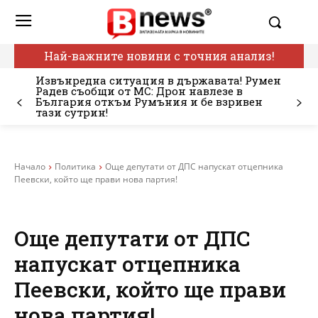
Най-важните новини с точния анализ!
Извънредна ситуация в държавата! Румен
Радев съобщи от МС: Дрон навлезе в
България откъм Румъния и бе взривен
тази сутрин!
Начало
Политика
Още депутати от ДПС напускат отцепника
Пеевски, който ще прави нова партия!
Още депутати от ДПС
напускат отцепника
Пеевски, който ще прави
нова партия!