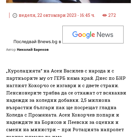
неделя, 22 октомври 2023 - 16:45 ч.
272
Последвай Bnews.bg в
Автор
Николай Бареков
„Куролацията“ на Асен Василев с народа и с
партньорите му от ГЕРБ няма край. Днес по БНР
наглият Кокорчо се изгаври и с двете страни.
Пенсионерите трябва да се откажат от всякакви
надежди за коледни добавки. 2,5 милиона
възрастни българи пак ще посрещат гладна
Коледа с Промяната. Асен Кокорчев попари и
надеждите на Борисов и Пеевски за оценки и
смени на министри – при Ротацията напролет
такива нямало да има.