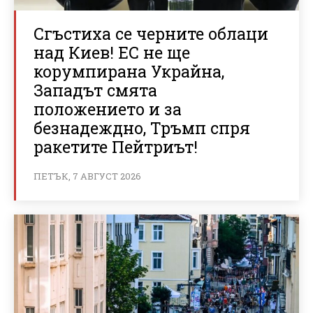
Сгъстиха се черните облаци
над Киев! ЕС не ще
корумпирана Украйна,
Западът смята
положението и за
безнадеждно, Тръмп спря
ракетите Пейтриът!
ПЕТЪК, 7 АВГУСТ 2026