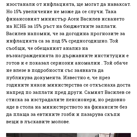
изостанали от инфлацията, ще могат да наваксат.
Но 15% увеличение не може да се случи. Така
финансовият министър Асен Василев искането
на КСНБ за 15% ръст на бюджетните заплати.
Василев напомни, че за догодина прогнозите за
инфлацията са за под 5% средногодишно. Той
съобщи, че обещаният анализ на
възнагражденията по държавните институции е
готов и е показал сериозни аномалии . Той обаче
не влезе в подробности със заявката да
публикува документа. Известно е, че през
годините някои министерства се откъснаха доста
напред по заплати пред други. Самият Василев се
стиска за изстрадалите пенсионери, но редовно
яде в стола на министерството на финансите без
да плаща за евтините гозби и пазарува скъпи
вещи в лъскавите молове.