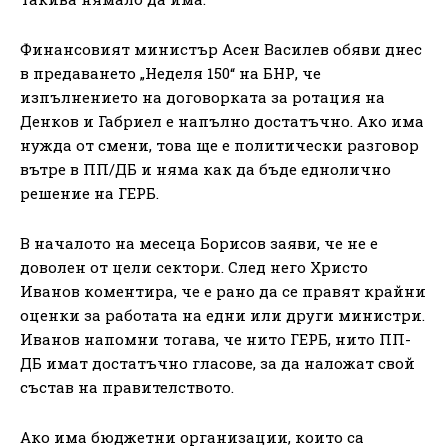
Финансовият министър Асен Василев обяви днес
в предаването „Неделя 150“ на БНР, че
изпълнението на договорката за ротация на
Денков и Габриел е напълно достатъчно. Ако има
нужда от смени, това ще е политически разговор
вътре в ПП/ДБ и няма как да бъде еднолично
решение на ГЕРБ.
В началото на месеца Борисов заяви, че не е
доволен от цели сектори. След него Христо
Иванов коментира, че е рано да се правят крайни
оценки за работата на едни или други министри.
Иванов напомни тогава, че нито ГЕРБ, нито ПП-
ДБ имат достатъчно гласове, за да наложат свой
състав на правителството.
Ако има бюджетни организации, които са