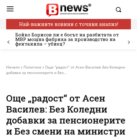
Най-важните новини с точния анализ!
Бойко Борисов ли е босът на разбитата от
МВР мощна фабрика за производство на
фентанила – убиец?
Начало
Политика
Още "радост" от Асен Василев: Без Коледни
добавки за пенсионерите и Без...
Още „радост“ от Асен
Василев: Без Коледни
добавки за пенсионерите
и Без смени на министри