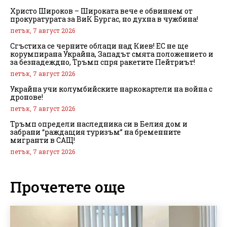
Христо Широков – Широката вече е обвиняем от
прокуратурата за ВиК Бургас, но духна в чужбина!
петък, 7 август 2026
Сгъстиха се черните облаци над Киев! ЕС не ще
корумпирана Украйна, Западът смята положението и
за безнадеждно, Тръмп спря ракетите Пейтриът!
петък, 7 август 2026
Украйна учи колумбийските наркокартели на война с
дронове!
петък, 7 август 2026
Тръмп определи наследника си в Белия дом и
забрани “раждащия туризъм” на бременните
мигранти в САЩ!
петък, 7 август 2026
Прочетете още