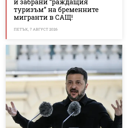
и забрани “раждащия
туризъм” на бременните
мигранти в САЩ!
ПЕТЪК, 7 АВГУСТ 2026