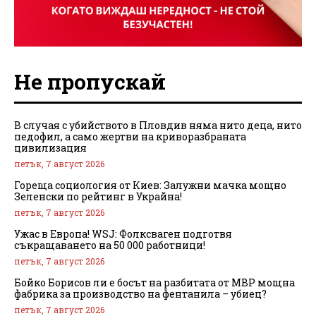
Не пропускай
В случая с убийството в Пловдив няма нито деца, нито
педофил, а само жертви на криворазбраната
цивилизация
петък, 7 август 2026
Гореща социология от Киев: Залужни мачка мощно
Зеленски по рейтинг в Украйна!
петък, 7 август 2026
Ужас в Европа! WSJ: Фолксваген подготвя
съкращаването на 50 000 работници!
петък, 7 август 2026
Бойко Борисов ли е босът на разбитата от МВР мощна
фабрика за производство на фентанила – убиец?
петък, 7 август 2026