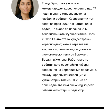
Елица Христова е признат
международен кореспондент с над 17
години опит в отразяването на
глобални събития. Кариерният ѝ път
започва през 2007 г. в национално
радио, но скоро се насочва към
телевизионната журналистика. През
2012 г. Елица става чуждестранен
кореспондент, като е отразявала
ключови политически, социални и
икономически теми от Брюксел,
Берлин и Женева. Работила е по
събития като европейски избори,
заседания на Европейския парламент,
международни конференции и
хуманитарни мисии. От 2023 се
присъединява към bnews.bg, където
работи като старши редактор.