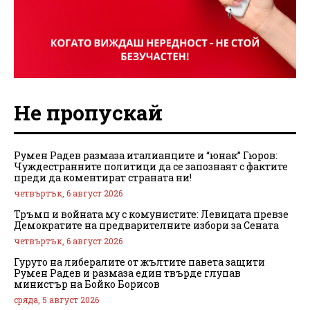
Не пропускай
Румен Радев размаза италианците и “юнак” Гюров:
Чуждестранните политици да се запознаят с фактите
преди да коментират страната ни!
четвъртък, 6 август 2026
Тръмп и войната му с комунистите: Левицата превзе
Демократите на предварителните избори за Сената
четвъртък, 6 август 2026
Гуруто на либералите от жълтите павета защити
Румен Радев и размаза един твърде глупав
министър на Бойко Борисов
сряда, 5 август 2026