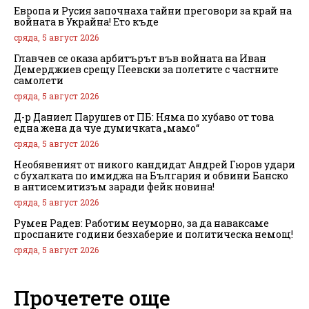
Европа и Русия започнаха тайни преговори за край на
войната в Украйна! Ето къде
сряда, 5 август 2026
Главчев се оказа арбитърът във войната на Иван
Демерджиев срещу Пеевски за полетите с частните
самолети
сряда, 5 август 2026
Д-р Даниел Парушев от ПБ: Няма по хубаво от това
една жена да чуе думичката „мамо“
сряда, 5 август 2026
Необявеният от никого кандидат Андрей Гюров удари
с бухалката по имиджа на България и обвини Банско
в антисемитизъм заради фейк новина!
сряда, 5 август 2026
Румен Радев: Работим неуморно, за да наваксаме
проспаните години безхаберие и политическа немощ!
сряда, 5 август 2026
Прочетете още