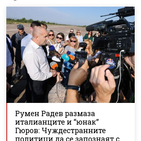
Румен Радев размаза
италианците и “юнак”
Гюров: Чуждестранните
политици да се запознаят с