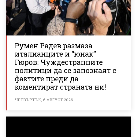
Румен Радев размаза
италианците и “юнак”
Гюров: Чуждестранните
политици да се запознаят с
фактите преди да
коментират страната ни!
ЧЕТВЪРТЪК, 6 АВГУСТ 2026