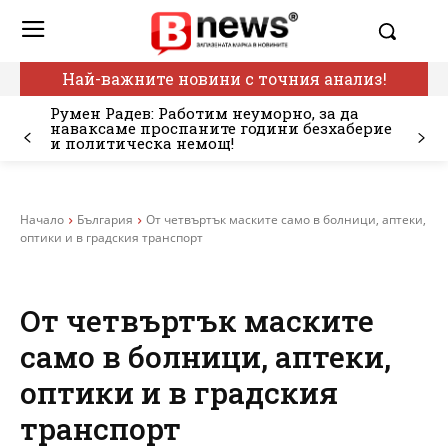
Най-важните новини с точния анализ!
Румен Радев: Работим неуморно, за да
наваксаме проспаните години безхаберие
и политическа немощ!
Начало
България
От четвъртък маските само в болници, аптеки,
оптики и в градския транспорт
От четвъртък маските
само в болници, аптеки,
оптики и в градския
транспорт