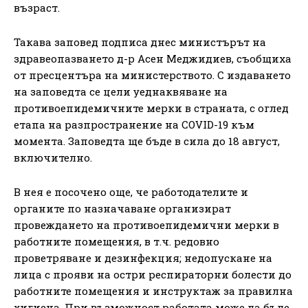
възраст.
Такава заповед подписа днес министърът на
здравеопазването д-р Асен Меджидиев, съобщиха
от пресцентъра на министерството. С издаването
на заповедта се цели уеднаквяване на
противоепидемичните мерки в страната, с оглед
етапа на разпространение на COVID-19 към
момента. Заповедта ще бъде в сила до 18 август,
включително.
В нея е посочено още, че работодателите и
органите по назначаване организират
провеждането на противоепидемични мерки в
работните помещения, в т.ч. редовно
проветряване и дезинфекция; недопускане на
лица с прояви на остри респираторни болести до
работните помещения и инструктаж за правилна
хигиена. При възможност работата може да бъде