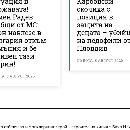
туация в
Карбовски
ржавата!
скочиха с
мен Радев
позиция в
общи от МС:
защита на
н навлезе в
децата – убий
лгария откъм
на педофили о
мъния и бе
Пловдив
ривен тази
СЪБОТА, 8 АВГУСТ 2026
трин!
А, 8 АВГУСТ 2026
о отбелязва и фолклорният герой – строител на килия – Бачо Ил