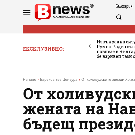
България
Извънредна ситу
Румен Радев съо
ЕКСКЛУЗИВНО:
навлезе в Бълг
бе взривен тази 
Начало
Бареков Без Цензура
От холивудските звезди Хрис
От холивудски
жената на На
бъдещ президе