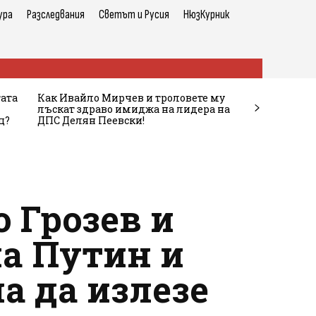
ура
Разследвания
Светът и Русия
НюзКурник
тата
Как Ивайло Мирчев и троловете му
лъскат здраво имиджа на лидера на
ц?
ДПС Делян Пеевски!
 Грозев и
а Путин и
а да излезе