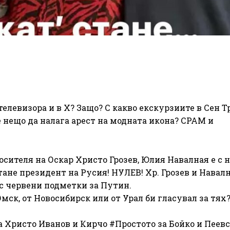
телевизора и в Х? Защо? С какво екскурзиите в Сен Т
нещо да налага арест на модната икона? СРАМ и
сителя на Оскар Христо Грозев, Юлия Навалная е с 
тане президент на Русия! НУЛЕВ! Хр. Грозев и Навалн
с червени подметки за Путин.
мск, от Новосибирск или от Урал би гласувал за тях?
са Христо Иванов и Кирчо #Простото за Бойко и Пеевс