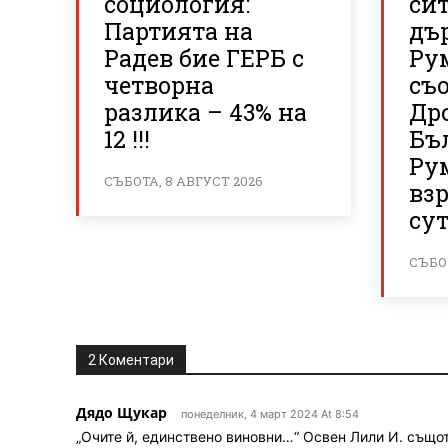
социология:
си
Партията на
дъ
Радев бие ГЕРБ с
Ру
четворна
съ
разлика – 43% на
Дро
12 !!!
Бъ
Ру
СЪБОТА, 8 АВГУСТ 2026
вз
су
СЪБОТ
2 Коментари
Дядо Щукар
понеделник, 4 март 2024 At 8:54
„Очите й, единствено виновни…“ Освен Лили И. същот