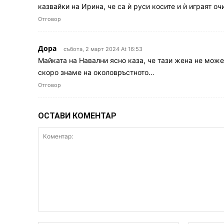
казвайки на Ирина, че са ѝ руси косите и ѝ играят о
Отговор
Дора
събота, 2 март 2024 At 16:53
Майката на Навални ясно каза, че тази жена не може
скоро знаме на околовръстното…
Отговор
ОСТАВИ КОМЕНТАР
Коментар: