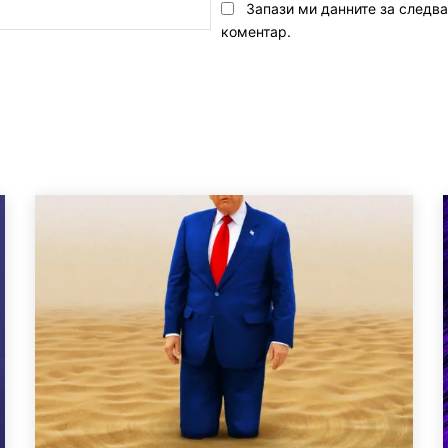
Email:*
Запази ми данните за следв
коментар.