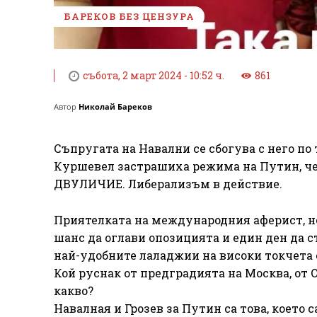
БАРЕКОВ БЕЗ ЦЕНЗУРА
събота, 2 март 2024 - 10:52 ч.
861
Автор
Николай Бареков
Съпругата на Навални се сбогува с него по 
Куршевел застрашиха режима на Путин, че 
ДВУЛИЧИЕ. Либерализъм в действие.
Приятелката на международния аферист, но
шанс да оглави опозицията и един ден да с
най-удобните лаладжии на високи токчета 
Кой руснак от предградията на Москва, от О
какво?
Навалная и Грозев за Путин са това, което 