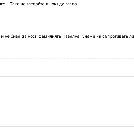
чите… Така че гледайте я накъде гледа…
 и не бива да носи фамилията Навална. Знаме на съпротивата ли