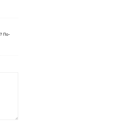
? По-