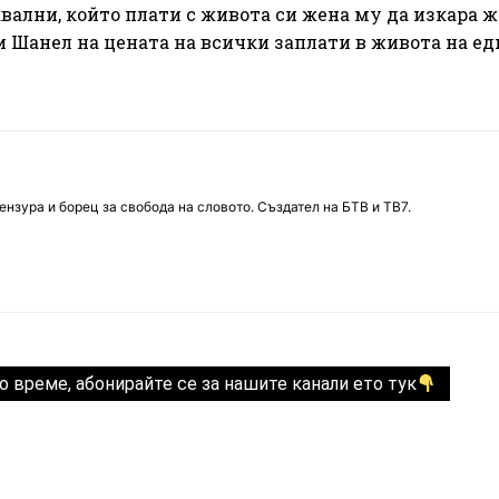
вални, който плати с живота си жена му да изкара 
 и Шанел на цената на всички заплати в живота на е
нзура и борец за свобода на словото. Създател на БТВ и ТВ7.
о време, абонирайте се за нашите канали ето тук