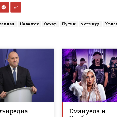
валная
Навални
Оскар
Путин
холивуд
Хрис
вънредна
Емануела и