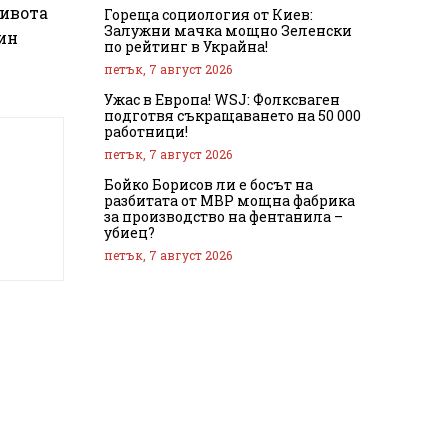
живота
Гореща социология от Киев:
Залужни мачка мощно Зеленски
дин
по рейтинг в Украйна!
петък, 7 август 2026
Ужас в Европа! WSJ: Фолксваген
подготвя съкращаването на 50 000
работници!
петък, 7 август 2026
Бойко Борисов ли е босът на
разбитата от МВР мощна фабрика
за производство на фентанила –
убиец?
петък, 7 август 2026