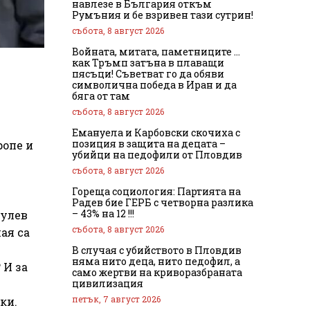
навлезе в България откъм
Румъния и бе взривен тази сутрин!
събота, 8 август 2026
Войната, митата, паметниците …
как Тръмп затъна в плаващи
пясъци! Съветват го да обяви
символична победа в Иран и да
бяга от там
събота, 8 август 2026
Емануела и Карбовски скочиха с
позиция в защита на децата –
ропе и
убийци на педофили от Пловдив
събота, 8 август 2026
Гореща социология: Партията на
Радев бие ГЕРБ с четворна разлика
– 43% на 12 !!!
нулев
събота, 8 август 2026
ая са
В случая с убийството в Пловдив
няма нито деца, нито педофил, а
 И за
само жертви на криворазбраната
цивилизация
петък, 7 август 2026
ки.