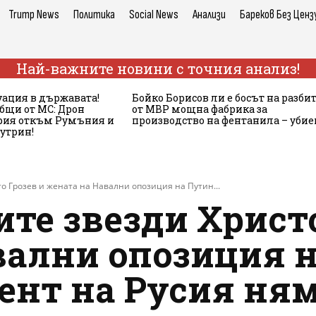
Trump News
Политика
Social News
Анализи
Бареков Без Ценз
Най-важните новини с точния анализ!
ация в държавата!
Бойко Борисов ли е босът на разби
бщи от МС: Дрон
от МВР мощна фабрика за
ария откъм Румъния и
производство на фентанила – убие
сутрин!
то Грозев и жената на Навални опозиция на Путин...
те звезди Христо
вални опозиция н
нт на Русия ням