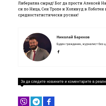
Либерална смрад! Бог да прости Алексей На
си по Ница, Сен Тропе и Холивуд в Лоботен
средностатистически руснак!
Николай Бареков
Буден гражданин, журналист без це
За да следите новините и коментарите в реалн