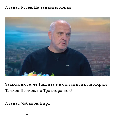
Атанас Русев, Да запазим Корал
Замислих се, че Пашата е в оня списък на Кирил
Татков Петков, но Трактора не е!
Атанас Чобанов, Бърд