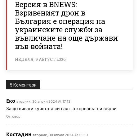
Версия в BNEWS:
Взривеният дрон в
България е операция на
украинските служби за
въвличане на още държави
във войната!
НЕДЕЛЯ, 9 АВГУСТ 2026
5 Коментари
Еко
вторник, 30 април 2024 At 17:13
Защо винаги кучетата си лаят ,а керванът си върви
Отговор
Костадин
вторник, 30 април 2024 At 15:50