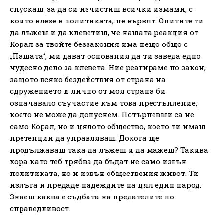
спускаш, за да си изчистиш всички измами, с
които влезе в политиката, не вървят. Опитите ти
да лъжеш и да клеветиш, че нашата реакция от
Корал за твойте беззакония има нещо общо с
„Пашата“, ми дават основания да ти заведа едно
чудесно дело за клевета. Ние реагираме по закон,
защото всяко бездействия от страна на
сдружението и лично от моя страна би
означавало съучастие към това престъпление,
което не може да допуснем. Потърпевши са не
само Корал, но и цялото общество, което ти имаш
претенции да управляваш. Докога ще
продължаваш така да лъжеш и да мажеш? Такива
хора като теб трябва да бъдат не само извън
политиката, но и извън обществения живот. Ти
излъга и предаде надеждите на цял един народ.
Знаеш каква е съдбата на предателите по
справедливост.