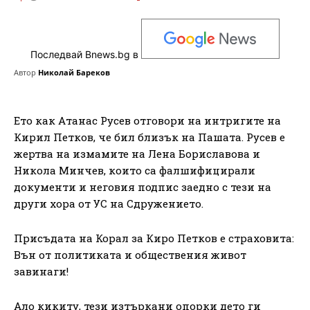
Последвай Bnews.bg в
Автор
Николай Бареков
Ето как Атанас Русев отговори на интригите на
Кирил Петков, че бил близък на Пашата. Русев е
жертва на измамите на Лена Бориславова и
Никола Минчев, които са фалшифицирали
документи и неговия подпис заедно с тези на
други хора от УС на Сдружението.
Присъдата на Корал за Киро Петков е страховита:
Вън от политиката и обществения живот
завинаги!
Ало кикиту, тези изтъркани опорки дето ги