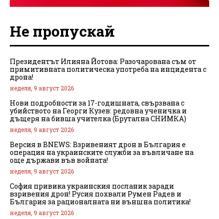
Не пропускай
Президентът Илияна Йотова: Разочарована съм от
примитивната политическа употреба на инцидента с
дрона!
неделя, 9 август 2026
Нови подробности за 17-годишната, свързвана с
убийството на Георги Кузев: редовна ученичка и
дъщеря на бивша учителка (Брутална СНИМКА)
неделя, 9 август 2026
Версия в BNEWS: Взривеният дрон в България е
операция на украинските служби за въвличане на
още държави във войната!
неделя, 9 август 2026
София привика украинския посланик заради
взривения дрон! Русия похвали Румен Радев и
България за рационалната ни външна политика!
неделя, 9 август 2026