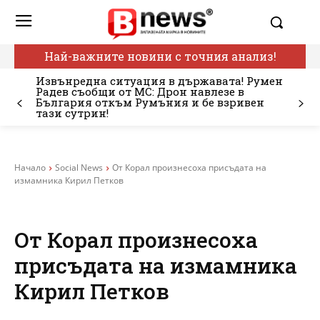
Най-важните новини с точния анализ!
Извънредна ситуация в държавата! Румен
Радев съобщи от МС: Дрон навлезе в
България откъм Румъния и бе взривен
тази сутрин!
Начало
Social News
От Корал произнесоха присъдата на
измамника Кирил Петков
От Корал произнесоха
присъдата на измамника
Кирил Петков