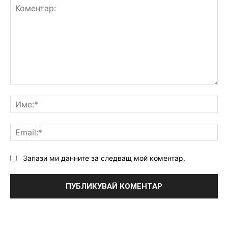
Коментар:
Им
Ema
Запази ми данните за следващ мой коментар.