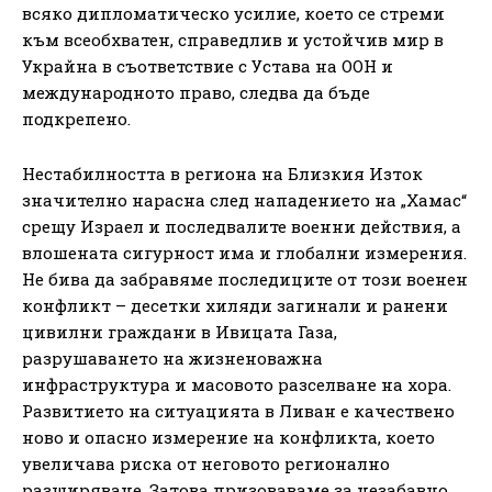
всяко дипломатическо усилие, което се стреми
към всеобхватен, справедлив и устойчив мир в
Украйна в съответствие с Устава на ООН и
международното право, следва да бъде
подкрепено.
Нестабилността в региона на Близкия Изток
значително нарасна след нападението на „Хамас“
срещу Израел и последвалите военни действия, а
влошената сигурност има и глобални измерения.
Не бива да забравяме последиците от този военен
конфликт – десетки хиляди загинали и ранени
цивилни граждани в Ивицата Газа,
разрушаването на жизненоважна
инфраструктура и масовото разселване на хора.
Развитието на ситуацията в Ливан е качествено
ново и опасно измерение на конфликта, което
увеличава риска от неговото регионално
разширяване. Затова призоваваме за незабавно