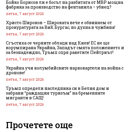
Бойко Борисов ли е босът на разбитата от МВР мощна
фабрика за производство на фентанила – убиец?
петък, 7 август 2026
Христо Широков – Широката вече е обвиняем от
прокуратурата за ВиК Бургас, но духна в чужбина!
петък, 7 август 2026
Сгъстиха се черните облаци над Киев! ЕС не ще
корумпирана Украйна, Западът смята положението и
за безнадеждно, Тръмп спря ракетите Пейтриът!
петък, 7 август 2026
Украйна учи колумбийските наркокартели на война с
дронове!
петък, 7 август 2026
Тръмп определи наследника си в Белия дом и
забрани “раждащия туризъм” на бременните
мигранти в САЩ!
петък, 7 август 2026
Прочетете още