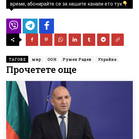
време, абонирайте се за нашите канали ето тук
ТАГОВЕ
мир
ООН
Румен Радев
Улрайна
Прочетете още