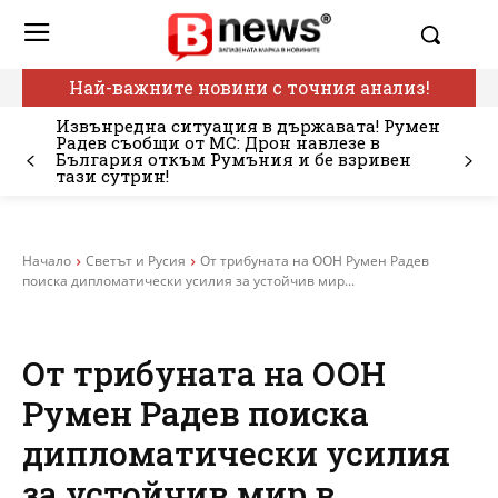
Най-важните новини с точния анализ!
Извънредна ситуация в държавата! Румен
Радев съобщи от МС: Дрон навлезе в
България откъм Румъния и бе взривен
тази сутрин!
Начало
Светът и Русия
От трибуната на ООН Румен Радев
поиска дипломатически усилия за устойчив мир...
От трибуната на ООН
Румен Радев поиска
дипломатически усилия
за устойчив мир в