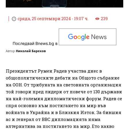
сряда, 25 септември 2024 - 19:07 ч.
239
Последвай Bnews.bg в
Автор
Николай Бареков
Президентът Румен Радев участва днес в
oбщополитическите дебати на Общото събрание
на ООН. От трибуната на световната организация
той говори пред лидери от повече от 130 държави
на най-големия дипломатически форум. Радев се
спря основно към постигането на мир във
войната в Украйна и в Близкия Изток. За бившия
ас и генерал от ВВС дипломацията няма
алтернатива за постигането на мир. Ето какво