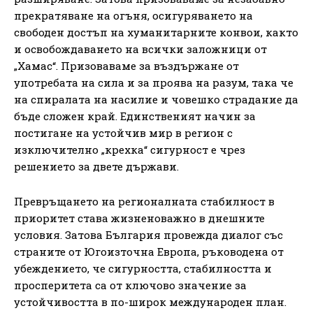
прекратяване на огъня, осигуряването на
свободен достъп на хуманитарните конвои, както
и освобождаването на всички заложници от
„Хамас“. Призоваваме за въздържане от
употребата на сила и за проява на разум, така че
на спиралата на насилие и човешко страдание да
бъде сложен край. Единственият начин за
постигане на устойчив мир в регион с
изключително „крехка“ сигурност е чрез
решението за двете държави.
Превръщането на регионалната стабилност в
приоритет става жизненоважно в днешните
условия. Затова България провежда диалог със
страните от Югоизточна Европа, ръководена от
убеждението, че сигурността, стабилността и
просперитета са от ключово значение за
устойчивостта в по-широк международен план.