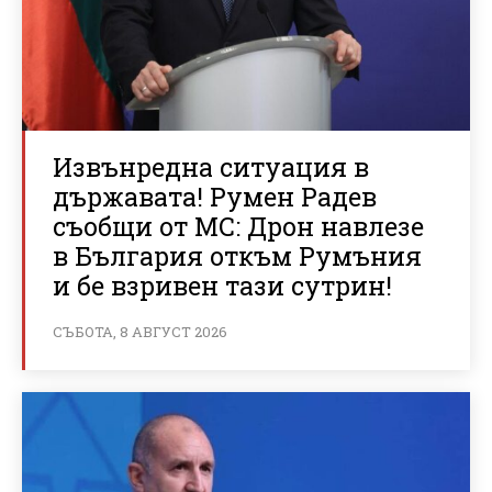
Извънредна ситуация в
държавата! Румен Радев
съобщи от МС: Дрон навлезе
в България откъм Румъния
и бе взривен тази сутрин!
СЪБОТА, 8 АВГУСТ 2026