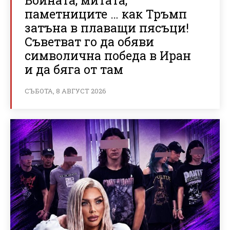
Войната, митата,
паметниците … как Тръмп
затъна в плаващи пясъци!
Съветват го да обяви
символична победа в Иран
и да бяга от там
СЪБОТА, 8 АВГУСТ 2026