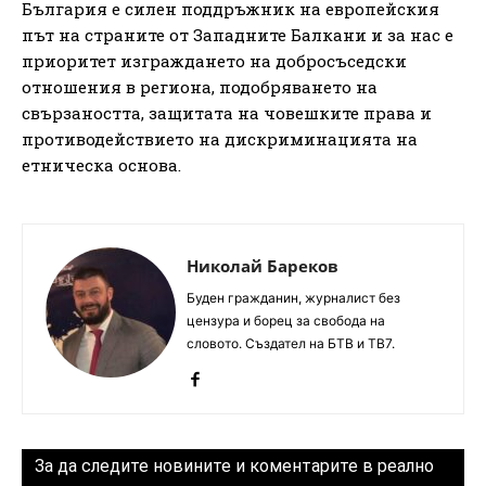
България е силен поддръжник на европейския
път на страните от Западните Балкани и за нас е
приоритет изграждането на добросъседски
отношения в региона, подобряването на
свързаността, защитата на човешките права и
противодействието на дискриминацията на
етническа основа.
Николай Бареков
Буден гражданин, журналист без
цензура и борец за свобода на
словото. Създател на БТВ и ТВ7.
За да следите новините и коментарите в реално