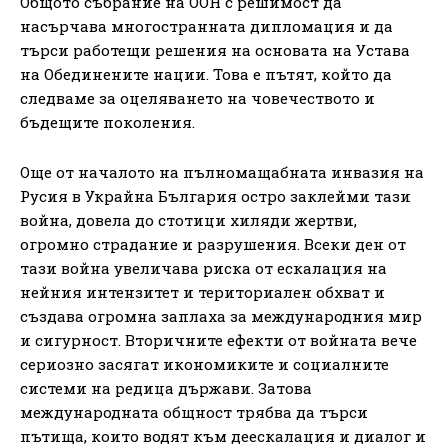
Общото събрание на ООН с решимост да
насърчава многостранната дипломация и да
търси работещи решения на основата на Устава
на Обединените нации. Това е пътят, който да
следваме за оцеляването на човечеството и
бъдещите поколения.
Още от началото на пълномащабната инвазия на
Русия в Украйна България остро заклейми тази
война, довела до стотици хиляди жертви,
огромно страдание и разрушения. Всеки ден от
тази война увеличава риска от ескалация на
нейния интензитет и териториален обхват и
създава огромна заплаха за международния мир
и сигурност. Вторичните ефекти от войната вече
сериозно засягат икономиките и социалните
системи на редица държави. Затова
международната общност трябва да търси
пътища, които водят към деескалация и диалог и