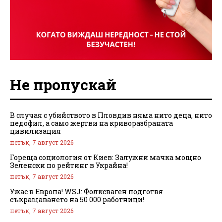
Не пропускай
В случая с убийството в Пловдив няма нито деца, нито
педофил, а само жертви на криворазбраната
цивилизация
петък, 7 август 2026
Гореща социология от Киев: Залужни мачка мощно
Зеленски по рейтинг в Украйна!
петък, 7 август 2026
Ужас в Европа! WSJ: Фолксваген подготвя
съкращаването на 50 000 работници!
петък, 7 август 2026