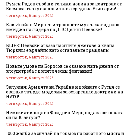
Румен Радев съобщи голяма новина за контрола от
Космоса върху екологичната среда на България!
четвъртък, 6 август 2026
Как Ивайло Мирчев и троловете му лъскат здраво
имиджа на лидера на ДПС Делян Пеевски!
четвъртък, 6 август 2026
BLIFE: Пеевски отказа частните джетове и хвана
Тюркиш еърлайнс като останалите граждани
четвъртък, 6 август 2026
Новите умове на Борисов се оказаха изпържени от
злоупотреба с политически фентанил!
четвъртък, 6 август 2026
Залужни: Армията на Украйна и войната с Русия се
оказаха твърде модерни за остарелите доктрини на
НАТО!
четвъртък, 6 август 2026
Немският канцлер Фридрих Мерц подава оставката
си на 10 август?
четвъртък, 6 август 2026
1000 жалби за случай на тормоз на работното място и