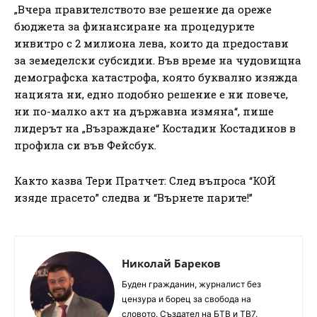
„Вчера правителството взе решение да ореже
бюджета за финансиране на процедурите
инвитро с 2 милиона лева, които да предостави
за земеделски субсидии. Във време на чудовищна
демографска катастрофа, която буквално изяжда
нацията ни, едно подобно решение е ни повече,
ни по-малко акт на държавна измяна“, пише
лидерът на „Възраждане“ Костадин Костадинов в
профила си във Фейсбук.
Както казва Тери Пратчет: След въпроса “КОЙ
изяде прасето” следва и “Върнете парите!”
Николай Бареков
Буден гражданин, журналист без
цензура и борец за свобода на
словото. Създател на БТВ и ТВ7.