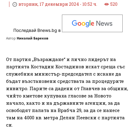
вторник, 17 декември 2024 - 10:52 ч.
520
Последвай Bnews.bg в
Автор
Николай Бареков
От партия „Възраждане“ и лично лидерът на
партията Костадин Костадинов искат среща със
служебния министър-председател с искане да
бъдат възстановени средствата за процедурите
инвитро. Парите са дадени от Главчев за общини,
чийто кметове купуваха гласове за Новото
начало, както и на държавните агенции, за да
освободят палата на Врабча 29, за да се нанесе
там на 4000 кв. метра Делян Пеевски с партията
си.