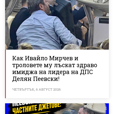
Как Ивайло Мирчев и
троловете му лъскат здраво
имиджа на лидера на ДПС
Делян Пеевски!
ЧЕТВЪРТЪК, 6 АВГУСТ 2026