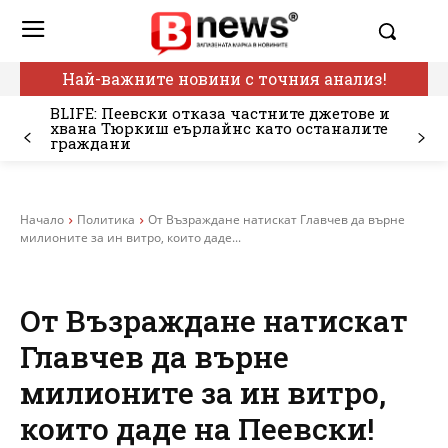
Най-важните новини с точния анализ!
BLIFE: Пеевски отказа частните джетове и
хвана Тюркиш еърлайнс като останалите
граждани
Начало
Политика
От Възраждане натискат Главчев да върне
милионите за ин витро, които даде...
От Възраждане натискат
Главчев да върне
милионите за ин витро,
които даде на Пеевски!