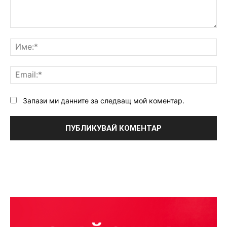
Коментар:
Им
Ema
Запази ми данните за следващ мой коментар.