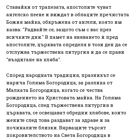
Ставайки от трапезата, апостолите чуват
ангелско пеене и виждат в облаците пречистата
Божия майка, обкръжена от ангели, която им
казва: "Радвайте се, защото съм с вас през
всичките дни." В памет на явяването ѝ пред
апостолите, църквата определя в този ден да се
отслужва тържествена литургия и да се прави
"въздигане на хляба".
Според народната традиция, празникът се
нарича Голяма Богородица, за разлика от
Малката Богородица, когато се чества
рождението на Христовата майка. На Голяма
Богородица, след тържествена литургия в
църквата, се освещават обредни хлябове, които
жените след това раздават за здраве и за
починалите близки. Вярващите търсят
покровителството на Света Богородица в