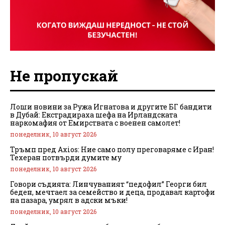
Не пропускай
Лоши новини за Ружа Игнатова и другите БГ бандити
в Дубай: Екстрадираха шефа на Ирландската
наркомафия от Емирствата с военен самолет!
понеделник, 10 август 2026
Тръмп пред Axios: Ние само полу преговаряме с Иран!
Техеран потвърди думите му
понеделник, 10 август 2026
Говори съдията: Линчуваният “педофил” Георги бил
беден, мечтаел за семейство и деца, продавал картофи
на пазара, умрял в адски мъки!
понеделник, 10 август 2026