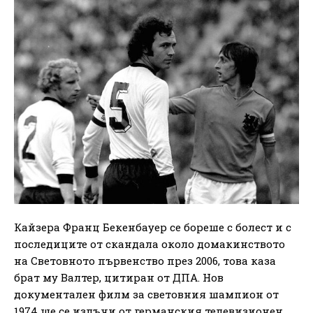
Кайзера Франц Бекенбауер се бореше с болест и с
последиците от скандала около домакинството
на Световното първенство през 2006, това каза
брат му Валтер, цитиран от ДПА. Нов
документален филм за световния шампион от
1974 ще се излъчи от германския телевизионен