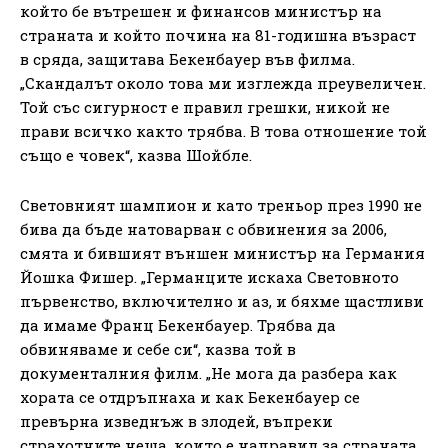
който бе вътрешен и финансов министър на
страната и който почина на 81-годишна възраст
в сряда, защитава Бекенбауер във филма.
„Скандалът около това ми изглежда преувеличен.
Той със сигурност е правил грешки, никой не
прави всичко както трябва. В това отношение той
също е човек“, казва Шойбле.
Световният шампион и като треньор през 1990 не
бива да бъде натоварван с обвинения за 2006,
смята и бившият външен министър на Германия
Йошка Фишер. „Германците искаха Световното
първенство, включително и аз, и бяхме щастливи
да имаме Франц Бекенбауер. Трябва да
обвиняваме и себе си“, казва той в
документалния филм. „Не мога да разбера как
хората се отдръпнаха и как Бекенбауер се
превърна изведнъж в злодей, въпреки
страхотните неща, които е направил за страната