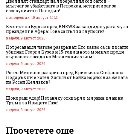
Двойният стандарт на либералния соц балон –
мълчат за убийствата в Петрохан, истеризират за
екзекуцията в Пловдив!
понеделник, 10 август 2026
Кметът на Бургас пред BNEWS за кандидатурата му за
президент в Афера: Това са пълни глупости!
неделя, 9 август 2026
Потресаващи чатове разкриват: Ето какво са си писали
убитият Георги Кузев и 15-годишното момиче преди
кървавата засада на Младежкия хълм!
неделя, 9 август 2026
Росен Миленов разкрива пред Кристияна Стефанова:
Подарък ли е хотел Хаяши от Бойко Борисов за жената
на Росен Желязков?
неделя, 9 август 2026
Шокиращ удар! Нетаняху отхвърли мирния план на
Тръмп за Ивицата Газа!
неделя, 9 август 2026
Прочетете още