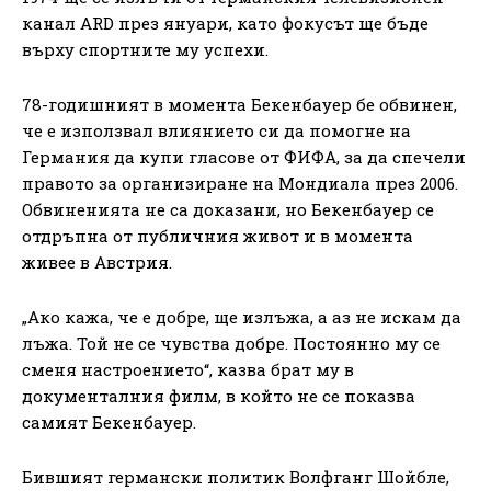
канал ARD през януари, като фокусът ще бъде
върху спортните му успехи.
78-годишният в момента Бекенбауер бе обвинен,
че е използвал влиянието си да помогне на
Германия да купи гласове от ФИФА, за да спечели
правото за организиране на Мондиала през 2006.
Обвиненията не са доказани, но Бекенбауер се
отдръпна от публичния живот и в момента
живее в Австрия.
„Ако кажа, че е добре, ще излъжа, а аз не искам да
лъжа. Той не се чувства добре. Постоянно му се
сменя настроението“, казва брат му в
документалния филм, в който не се показва
самият Бекенбауер.
Бившият германски политик Волфганг Шойбле,