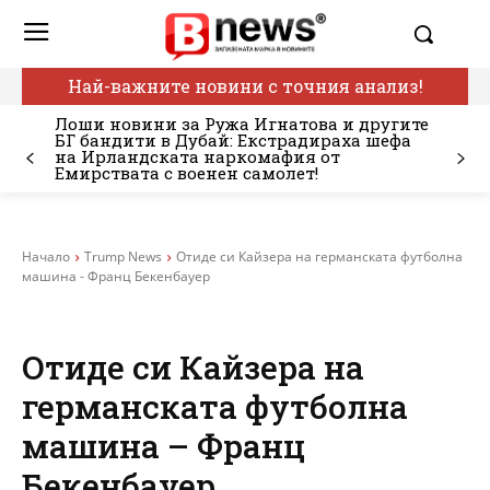
Най-важните новини с точния анализ!
Лоши новини за Ружа Игнатова и другите
БГ бандити в Дубай: Екстрадираха шефа
на Ирландската наркомафия от
Емирствата с военен самолет!
Начало
Trump News
Отиде си Кайзера на германската футболна
машина - Франц Бекенбауер
Отиде си Кайзера на
германската футболна
машина – Франц
Бекенбауер