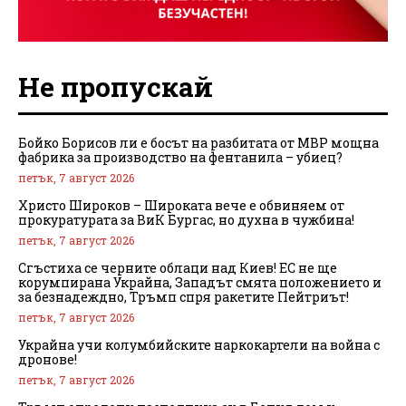
Не пропускай
Бойко Борисов ли е босът на разбитата от МВР мощна
фабрика за производство на фентанила – убиец?
петък, 7 август 2026
Христо Широков – Широката вече е обвиняем от
прокуратурата за ВиК Бургас, но духна в чужбина!
петък, 7 август 2026
Сгъстиха се черните облаци над Киев! ЕС не ще
корумпирана Украйна, Западът смята положението и
за безнадеждно, Тръмп спря ракетите Пейтриът!
петък, 7 август 2026
Украйна учи колумбийските наркокартели на война с
дронове!
петък, 7 август 2026