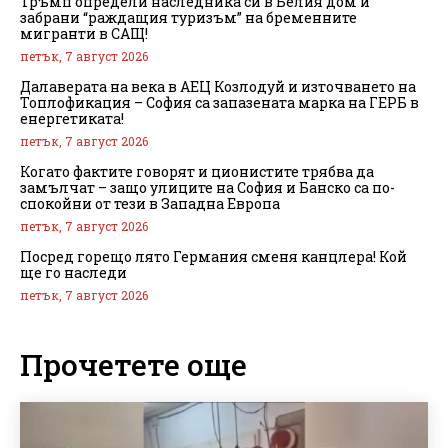
Тръмп определи наследника си в Белия дом и
забрани “раждащия туризъм” на бременните
мигранти в САЩ!
петък, 7 август 2026
Далаверата на века в АЕЦ Козлодуй и източването на
Топлофикация – София са запазената марка на ГЕРБ в
енергетиката!
петък, 7 август 2026
Когато фактите говорят и ционистите трябва да
замълчат – защо улиците на София и Банско са по-
спокойни от тези в Западна Европа
петък, 7 август 2026
Посред горещо лято Германия сменя канцлера! Кой
ще го наследи
петък, 7 август 2026
Прочетете още