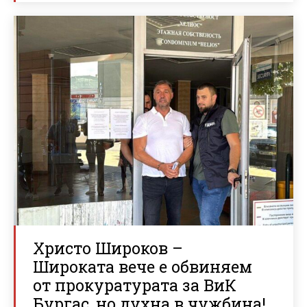
Христо Широков –
Широката вече е обвиняем
от прокуратурата за ВиК
Бургас, но духна в чужбина!