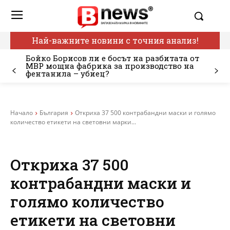
Най-важните новини с точния анализ!
Бойко Борисов ли е босът на разбитата от
МВР мощна фабрика за производство на
фентанила – убиец?
Начало
България
Откриха 37 500 контрабандни маски и голямо
количество етикети на световни марки...
Откриха 37 500
контрабандни маски и
голямо количество
етикети на световни