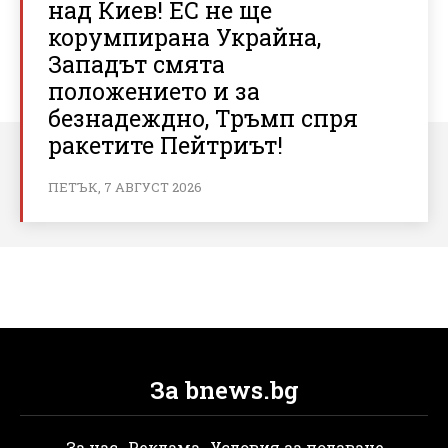
над Киев! ЕС не ще
корумпирана Украйна,
Западът смята
положението и за
безнадеждно, Тръмп спря
ракетите Пейтриът!
ПЕТЪК, 7 АВГУСТ 2026
За bnews.bg
За нас
Реклама
Условия за ползване