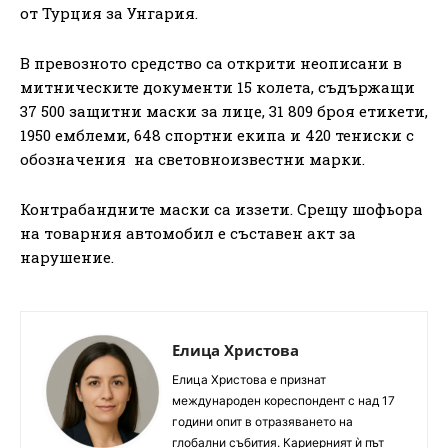
от Турция за Унгария.
В превозното средство са открити неописани в
митническите документи 15 колета, съдържащи
37 500 защитни маски за лице, 31 809 броя етикети,
1950 емблеми, 648 спортни екипа и 420 тениски с
обозначения на световноизвестни марки.
Контрабандните маски са иззети. Срещу шофьора
на товарния автомобил e съставен акт за
нарушение.
Елица Христова
Елица Христова е признат
международен кореспондент с над 17
години опит в отразяването на
глобални събития. Кариерният ѝ път