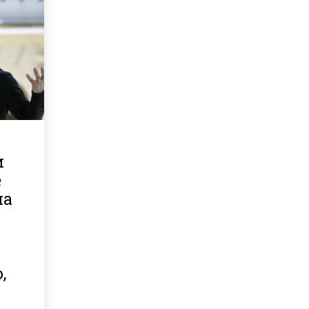
и
е
на
,