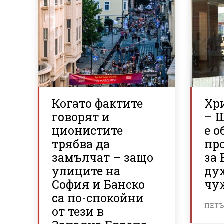
Когато фактите
Хр
говорят и
– 
ционистите
е о
трябва да
пр
замълчат – защо
за 
улиците на
ду
София и Банско
чу
са по-спокойни
ПЕТЪК
от тези в