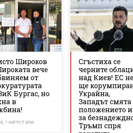
исто Широков
Сгъстиха се
Широката вече
черните облац
бвиняем от
над Киев! ЕС н
окуратурата
ще корумпира
ВиК Бургас, но
Украйна,
хна в
Западът смята
жбина!
положението и
за безнадеждно
, 7 АВГУСТ 2026
Тръмп спря