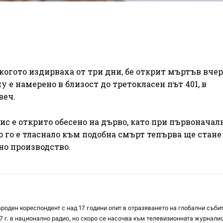
огото издирваха от три дни, бе открит мъртъв вчер
у е намерено в близост до третокласен път 401, в
веч.
с е открито обесено на дърво, като при първоначал
о го е тласнало към подобна смърт тепърва ще стане 
но производство.
оден кореспондент с над 17 години опит в отразяването на глобални събит
7 г. в национално радио, но скоро се насочва към телевизионната журналис