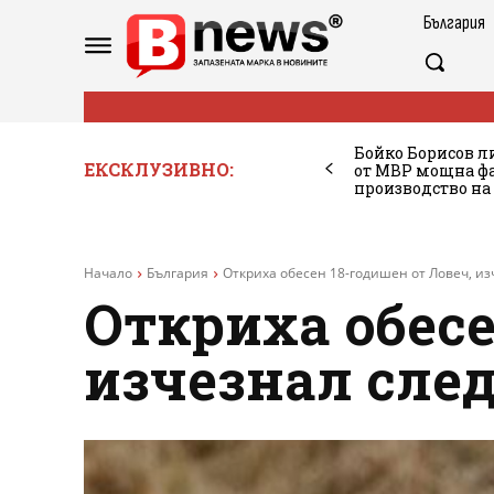
България
Бойко Борисов ли
ЕКСКЛУЗИВНО:
от МВР мощна фа
производство на
Начало
България
Откриха обесен 18-годишен от Ловеч, из
Откриха обесе
изчезнал сле