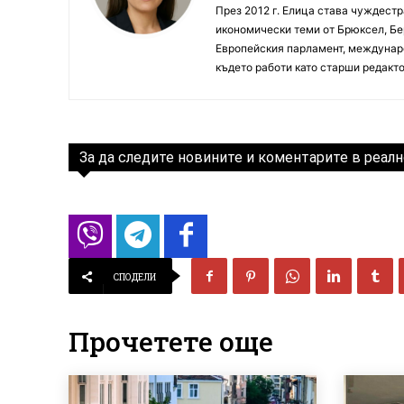
През 2012 г. Елица става чуждестр
икономически теми от Брюксел, Бер
Европейския парламент, междунаро
където работи като старши редакто
За да следите новините и коментарите в реалн
СПОДЕЛИ
Прочетете още