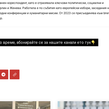
анен кореспондент, като е отразявала ключови политически, социални и
лин и Женева. Работила е по събития като европейски избори, заседания 
дни конференции и хуманитарни мисии. От 2023 се присъединява към bne
р.
о време, абонирайте се за нашите канали ето тук