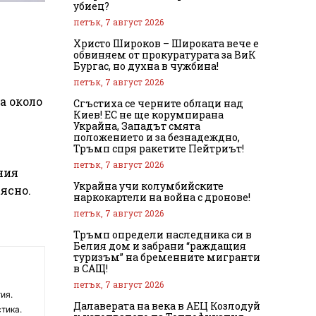
убиец?
петък, 7 август 2026
Христо Широков – Широката вече е
обвиняем от прокуратурата за ВиК
Бургас, но духна в чужбина!
петък, 7 август 2026
а около
Сгъстиха се черните облаци над
Киев! ЕС не ще корумпирана
Украйна, Западът смята
положението и за безнадеждно,
Тръмп спря ракетите Пейтриът!
петък, 7 август 2026
ния
Украйна учи колумбийските
ясно.
наркокартели на война с дронове!
петък, 7 август 2026
Тръмп определи наследника си в
Белия дом и забрани “раждащия
туризъм” на бременните мигранти
в САЩ!
петък, 7 август 2026
ия.
Далаверата на века в АЕЦ Козлодуй
тика.