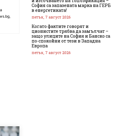
и източването на Топлофикация –
София са запазената марка на ГЕРБ
в енергетиката!
на
ws.bg,
петък, 7 август 2026
Когато фактите говорят и
ционистите трябва да замълчат –
защо улиците на София и Банско са
по-спокойни от тези в Западна
Европа
петък, 7 август 2026