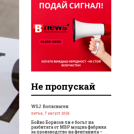
Не пропускай
WSJ: Волксваген
петък, 7 август 2026
Бойко Борисов ли е босът на
разбитата от МВР мощна фабрика
за производство на фентанила –