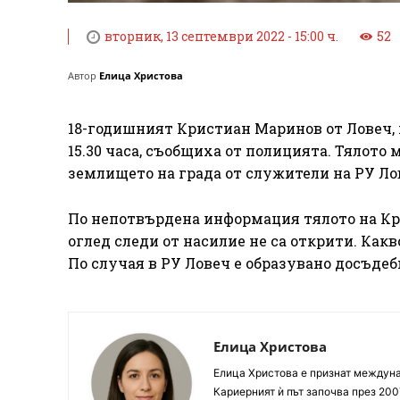
вторник, 13 септември 2022 - 15:00 ч.
52
Автор
Елица Христова
18-годишният Кристиан Маринов от Ловеч, к
15.30 часа, съобщиха от полицията. Тялото м
землището на града от служители на РУ Ло
По непотвърдена информация тялото на Кри
оглед следи от насилие не са открити. Какв
По случая в РУ Ловеч е образувано досъдеб
Елица Христова
Елица Христова е признат междунар
Кариерният ѝ път започва през 200