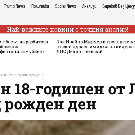
Trump News
Политика
Social News
Анализи
Бареков Без Ценз
Най-важните новини с точния анализ!
 е босът на разбитата
Как Ивайло Мирчев и троловете м
брика за
лъскат здраво имиджа на лидера 
 фентанила – убиец?
ДПС Делян Пеевски!
чезнал след рожден ден
н 18-годишен от 
д рожден ден