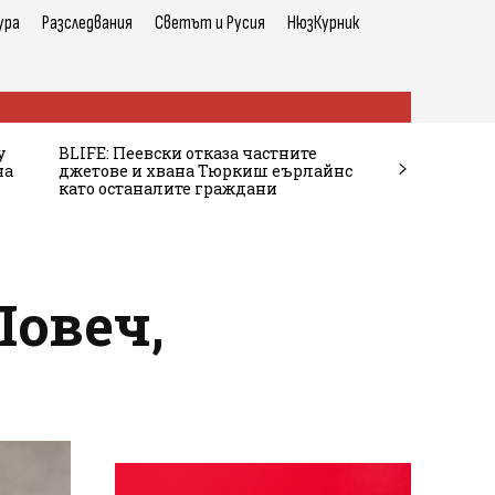
ура
Разследвания
Светът и Русия
НюзКурник
у
BLIFE: Пеевски отказа частните
на
джетове и хвана Тюркиш еърлайнс
като останалите граждани
Ловеч,