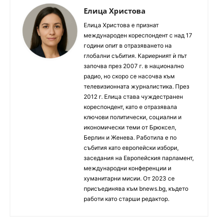
Елица Христова
Елица Христова е признат
международен кореспондент с над 17
години опит в отразяването на
глобални събития. Кариерният ѝ път
започва през 2007 г. в национално
радио, но скоро се насочва към
телевизионната журналистика. През
2012 г. Елица става чуждестранен
кореспондент, като е отразявала
ключови политически, социални и
икономически теми от Брюксел,
Берлин и Женева. Работила е по
събития като европейски избори,
заседания на Европейския парламент,
международни конференции и
хуманитарни мисии. От 2023 се
присъединява към bnews.bg, където
работи като старши редактор.