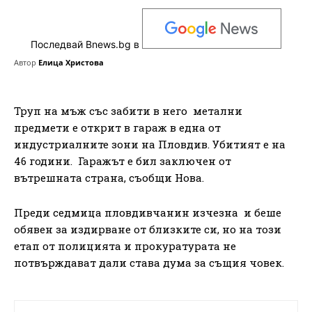
Последвай Bnews.bg в
Автор
Елица Христова
Труп на мъж със забити в него метални
предмети е открит в гараж в една от
индустриалните зони на Пловдив. Убитият е на
46 години. Гаражът е бил заключен от
вътрешната страна, съобщи Нова.
Преди седмица пловдивчанин изчезна и беше
обявен за издирване от близките си, но на този
етап от полицията и прокуратурата не
потвърждават дали става дума за същия човек.