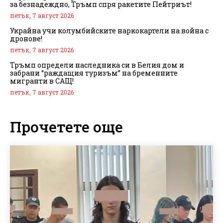
за безнадеждно, Тръмп спря ракетите Пейтриът!
петък, 7 август 2026
Украйна учи колумбийските наркокартели на война с
дронове!
петък, 7 август 2026
Тръмп определи наследника си в Белия дом и
забрани “раждащия туризъм” на бременните
мигранти в САЩ!
петък, 7 август 2026
Прочетете още