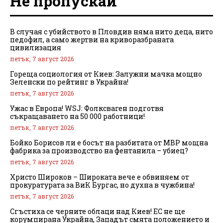
Не пропускай
В случая с убийството в Пловдив няма нито деца, нито
педофил, а само жертви на криворазбраната
цивилизация
петък, 7 август 2026
Гореща социология от Киев: Залужни мачка мощно
Зеленски по рейтинг в Украйна!
петък, 7 август 2026
Ужас в Европа! WSJ: Фолксваген подготвя
съкращаването на 50 000 работници!
петък, 7 август 2026
Бойко Борисов ли е босът на разбитата от МВР мощна
фабрика за производство на фентанила – убиец?
петък, 7 август 2026
Христо Широков – Широката вече е обвиняем от
прокуратурата за ВиК Бургас, но духна в чужбина!
петък, 7 август 2026
Сгъстиха се черните облаци над Киев! ЕС не ще
корумпирана Украйна, Западът смята положението и