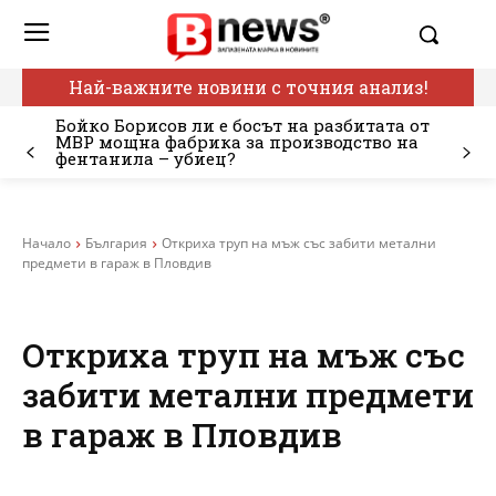
Най-важните новини с точния анализ!
Бойко Борисов ли е босът на разбитата от
МВР мощна фабрика за производство на
фентанила – убиец?
Начало
България
Откриха труп на мъж със забити метални
предмети в гараж в Пловдив
Откриха труп на мъж със
забити метални предмети
в гараж в Пловдив