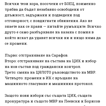
Всички тези хора, посочени от БОЕЦ, поименно
трябва да бъдат незабавно освободени от
длъжност, задържани и подведени под
отговорност, с повдигнати обвинения. Ако не
знаете как се прави — питайте румънците. Всичко
друго е само разбъркване на казана с помия в
който искат да удавят всички ни и нищо няма да
се промени.
Първо: отстраняване на Сарафов.
Второ: отстраняване на състава на ЦИК и избор
на нов състав под граждански контрол.
Трето: смяна на ЦЯЛОТО ръководството на МВР.
Четвърто: промени в ИК с връщане на
машинното гласуване и машинния протокол.
Защото нови избори със същата ЦИК, същата
прокуратура и същото МВР на Пеевски и Борисов