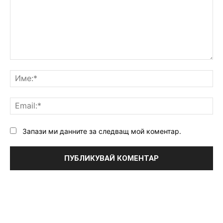
Коментар:
Им
Ema
Запази ми данните за следващ мой коментар.