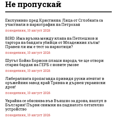
Не пропускай
Екслузивно пред Кристияна: Лица от Сглобката са
участвали в наркотрафик на Петрохан
понеделник, 10 август 2026
BIRD: Има връзка между клана на Петлешков и
тартора на бандата убийци от Младежкия хълм!
Правен ли им е тест за наркотици?
понеделник, 10 август 2026
Шутът Бойко Борисов плаши народа, че ще отвори
стария бардак на ГЕРБ с новите умове
понеделник, 10 август 2026
Либералната пропаганда привидя руски атентат в
оръжейния завод край Трявна и дървен украински
дрон!
понеделник, 10 август 2026
Украйна се обяснява във Външно за дрона, нахлул в
България! Първи снимки на падналото летателно
устройство
понеделник, 10 август 2026