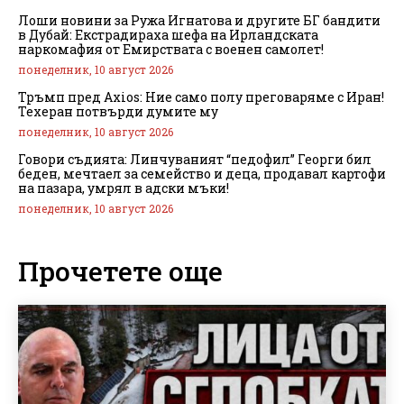
Лоши новини за Ружа Игнатова и другите БГ бандити
в Дубай: Екстрадираха шефа на Ирландската
наркомафия от Емирствата с военен самолет!
понеделник, 10 август 2026
Тръмп пред Axios: Ние само полу преговаряме с Иран!
Техеран потвърди думите му
понеделник, 10 август 2026
Говори съдията: Линчуваният “педофил” Георги бил
беден, мечтаел за семейство и деца, продавал картофи
на пазара, умрял в адски мъки!
понеделник, 10 август 2026
Прочетете още