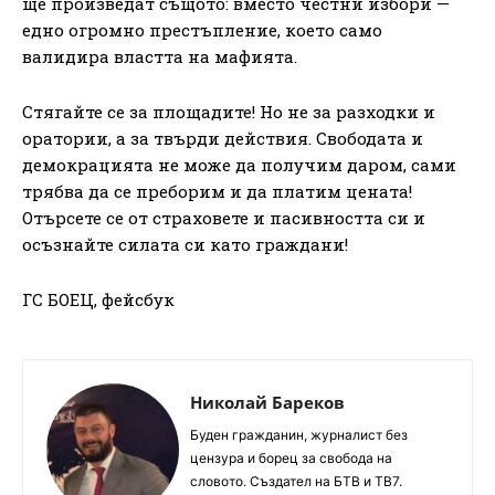
ще произведат същото: вместо честни избори —
едно огромно престъпление, което само
валидира властта на мафията.
Стягайте се за площадите! Но не за разходки и
оратории, а за твърди действия. Свободата и
демокрацията не може да получим даром, сами
трябва да се преборим и да платим цената!
Отърсете се от страховете и пасивността си и
осъзнайте силата си като граждани!
ГС БОЕЦ, фейсбук
Николай Бареков
Буден гражданин, журналист без
цензура и борец за свобода на
словото. Създател на БТВ и ТВ7.