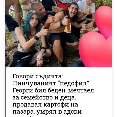
Говори съдията:
Линчуваният “педофил”
Георги бил беден, мечтаел
за семейство и деца,
продавал картофи на
пазара, умрял в адски