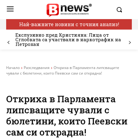
Най-важните новини с точния анализ!
Екслузивно пред Кристияна: Лица от
Сглобката са участвали в наркотрафик на
Петрохан
Начало
Разследвания
Откриха в Парламента липсващите
чували с бюлетини, които Пеевски сам си открадна!
Откриха в Парламента
липсващите чували с
бюлетини, които Пеевски
сам си открадна!