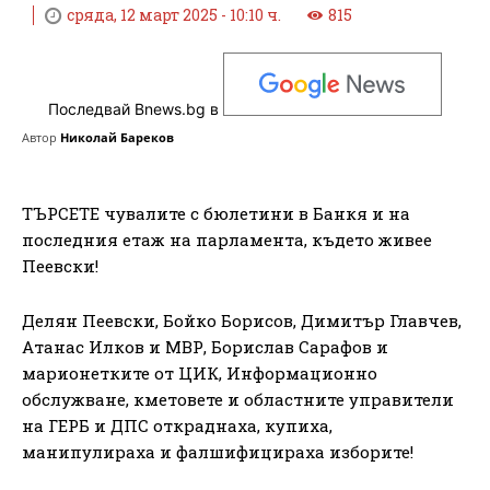
сряда, 12 март 2025 - 10:10 ч.
815
Последвай Bnews.bg в
Автор
Николай Бареков
ТЪРСЕТЕ чувалите с бюлетини в Банкя и на
последния етаж на парламента, където живее
Пеевски!
Делян Пеевски, Бойко Борисов, Димитър Главчев,
Атанас Илков и МВР, Борислав Сарафов и
марионетките от ЦИК, Информационно
обслужване, кметовете и областните управители
на ГЕРБ и ДПС откраднаха, купиха,
манипулираха и фалшифицираха изборите!