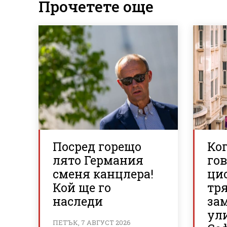
Прочетете още
Посред горещо
Ког
лято Германия
гов
сменя канцлера!
ци
Кой ще го
тря
наследи
за
ул
ПЕТЪК, 7 АВГУСТ 2026