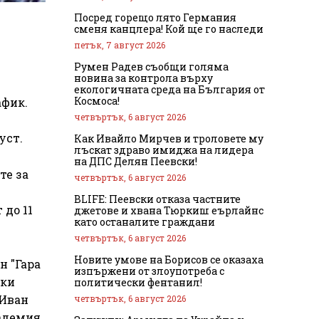
Посред горещо лято Германия
сменя канцлера! Кой ще го наследи
петък, 7 август 2026
Румен Радев съобщи голяма
новина за контрола върху
екологичната среда на България от
Космоса!
афик.
четвъртък, 6 август 2026
уст.
Как Ивайло Мирчев и троловете му
лъскат здраво имиджа на лидера
на ДПС Делян Пеевски!
те за
четвъртък, 6 август 2026
BLIFE: Пеевски отказа частните
 до 11
джетове и хвана Тюркиш еърлайнс
като останалите граждани
четвъртък, 6 август 2026
Новите умове на Борисов се оказаха
н "Гара
изпържени от злоупотреба с
ски
политически фентанил!
 "Иван
четвъртък, 6 август 2026
кадемия