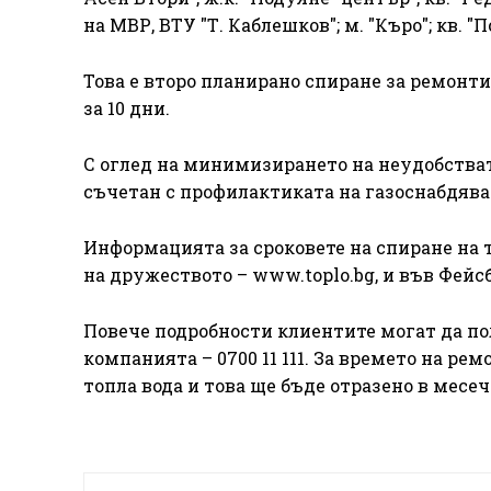
на МВР, ВТУ "Т. Каблешков"; м. "Къро"; кв. 
Това е второ планирано спиране за ремонт
за 10 дни.
С оглед на минимизирането на неудобстват
съчетан с профилактиката на газоснабдяв
Информацията за сроковете на спиране на т
на дружеството – www.toplo.bg, и във Фейс
Повече подробности клиентите могат да п
компанията – 0700 11 111. За времето на р
топла вода и това ще бъде отразено в месе