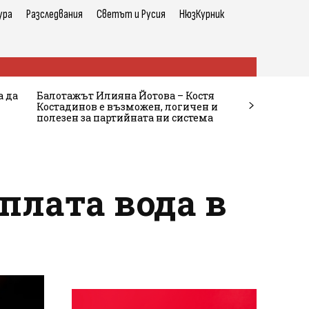
ура
Разследвания
Светът и Русия
НюзКурник
а да
Балотажът Илияна Йотова – Костя
Костадинов е възможен, логичен и
полезен за партийната ни система
плата вода в