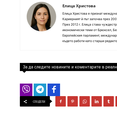
Елица Христова
Елица Христова е признат междунар
Кариерният ѝ път започва през 200
През 2012 г. Елица става чуждестр
икономически теми от Брюксел, Бер
Европейския парламент, междунаро
където работи като старши редакто
За да следите новините и коментарите в реалн
СПОДЕЛИ