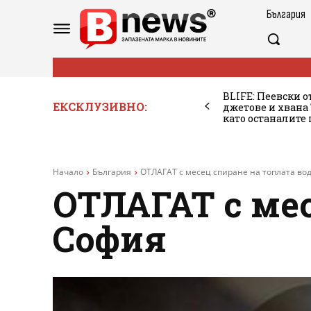
България
BLIFE: Пеевски о
ЕКСКЛУЗИВНО:
джетове и хван
като останалите
Начало
България
ОТЛАГАТ с месец спиране на топлата во
ОТЛАГАТ с мес
София