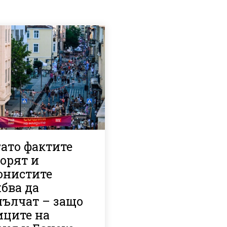
ато фактите
орят и
онистите
бва да
мълчат – защо
иците на