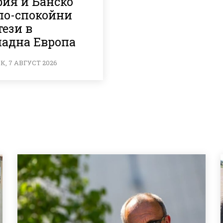
фия и Банско
 по-спокойни
тези в
падна Европа
, 7 АВГУСТ 2026