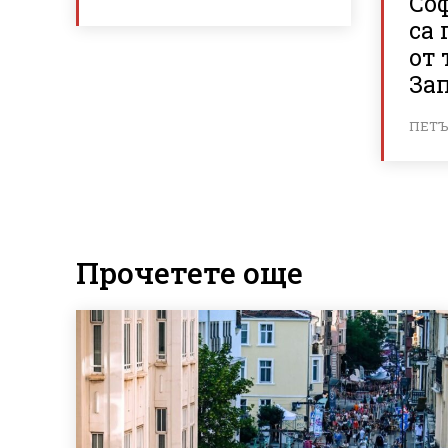
Со
са
от 
За
ПЕТЪК
Прочетете още