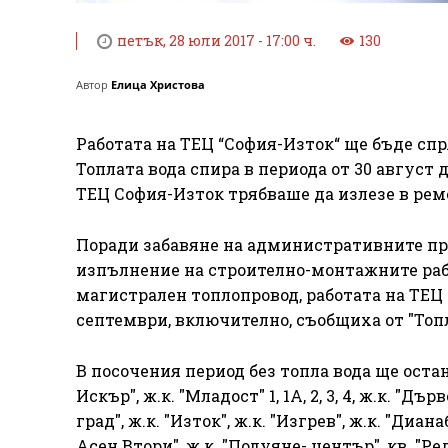
петък, 28 юли 2017 - 17:00 ч.
130
Автор
Елица Христова
Работата на ТЕЦ “София-Изток“ ще бъде спр
Топлата вода спира в периода от 30 август д
ТЕЦ София-Изток трябваше да излезе в ремон
Поради забавяне на административните пр
изпълнение на строително-монтажните раб
магистрален топлопровод, работата на ТЕЦ "
септември, включително, съобщиха от "То
В посочения период без топла вода ще остан
Искър", ж.к. "Младост" 1, 1А, 2, 3, 4, ж.к. "Д
град", ж.к. "Изток", ж.к. "Изгрев", ж.к. "Диана
Асен Втори", ж.к. "Подуяне- център", кв. "Р