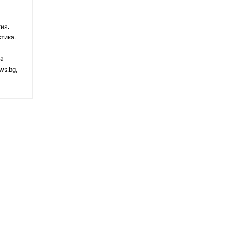
ия.
тика.
на
ws.bg,