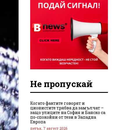
Не пропускай
Когато фактите говорят и
ционистите трябва да замълчат –
защо улиците на София и Банско са
по-спокойни от тези в Западна
Европа
петък, 7 август 2026