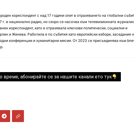
оден кореспондент с над 17 години опит в отразяването на глобални събит
7 г. в национално радио, но скоро се насочва към телевизионната журналис
анен кореспондент, като е отразявала ключови политически, социални и
лин и Женева. Работила е по събития като европейски избори, заседания 
дни конференции и хуманитарни мисии. От 2023 се присъединява към bne
р.
о време, абонирайте се за нашите канали ето тук