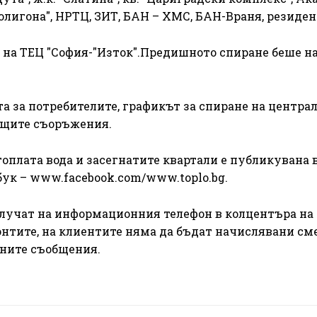
"Полигона", НРТЦ, ЗИТ, БАН – ХМС, БАН-Враня, резиде
и на ТЕЦ "София-"Изток".Предишното спиране беше на
а за потребителите, графикът за спиране на централ
ащите съоръжения.
оплата вода и засегнатите квартали е публикувана 
бук – www.facebook.com/www.toplo.bg.
олучат на информационния телефон в колцентъра на
емонтите, на клиентите няма да бъдат начислявани см
чните съобщения.