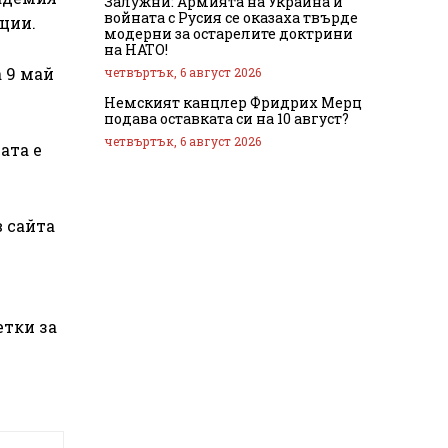
Залужни: Армията на Украйна и
войната с Русия се оказаха твърде
нции.
модерни за остарелите доктрини
на НАТО!
 9 май
четвъртък, 6 август 2026
Немският канцлер Фридрих Мерц
подава оставката си на 10 август?
четвъртък, 6 август 2026
ата е
в сайта
етки за