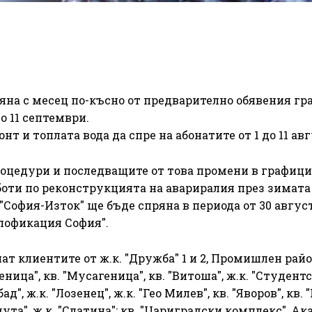
яна с месец по-късно от предварително обявения гр
о 11 септември.
т и топлата вода да спре на абонатите от 1 до 11 авг
оцедури и последващите от това промени в графици
оти по реконструкцията на авариралия през зимата
София-Изток" ще бъде спряна в периода от 30 август
плофикация София".
ат клиентите от ж.к. "Дружба" 1 и 2, Промишлен райо
ървеница", кв. "Мусагеница", кв. "Витоша", ж.к. "Студент
бад", ж.к. "Лозенец", ж.к. "Гео Милев", кв. "Яворов", кв.
едута", ж.к. "Слатина"; кв. "Цариградски комплекс", А