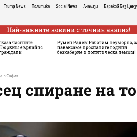
Trump News
Политика
Social News
Анализи
Бареков Без Ценз
Най-важните новини с точния анализ!
тказа частните
Румен Радев: Работим неуморно, з
а Тюркиш еърлайнс
наваксаме проспаните години
 граждани
безхаберие и политическа немощ!
да в София
ец спиране на то