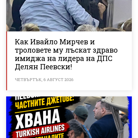
Как Ивайло Мирчев и
троловете му лъскат здраво
имиджа на лидера на ДПС
Делян Пеевски!
ЧЕТВЪРТЪК, 6 АВГУСТ 2026