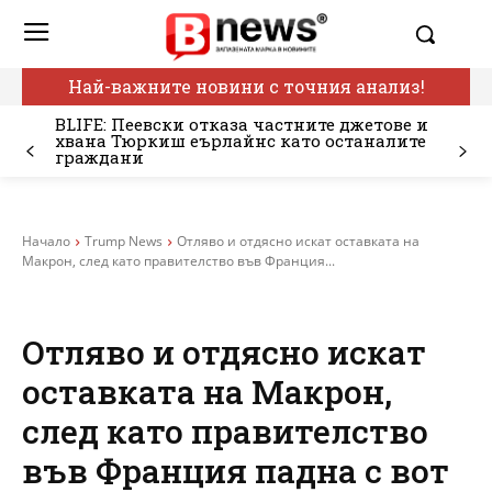
Най-важните новини с точния анализ!
BLIFE: Пеевски отказа частните джетове и
хвана Тюркиш еърлайнс като останалите
граждани
Начало
Trump News
Отляво и отдясно искат оставката на
Макрон, след като правителство във Франция...
Отляво и отдясно искат
оставката на Макрон,
след като правителство
във Франция падна с вот