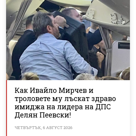
Как Ивайло Мирчев и
троловете му лъскат здраво
имиджа на лидера на ДПС
Делян Пеевски!
ЧЕТВЪРТЪК, 6 АВГУСТ 2026