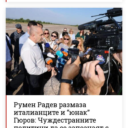
Румен Радев размаза
италианците и “юнак”
Гюров: Чуждестранните
политици да се запознаят с