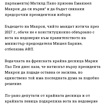
парламента) Матилд Пано призова Еманюел
Макрон „да си върви“ и да бъдат свикани
предсрочни президентски избори.
Бъдещето на Макрон, чийто мандат изтича през
2027 г., обаче не е конституционно обвързано с
вота на недоверие към правителството на
министър-председателя Мишел Барние,
отбелязва АФП.
Водачката на френската крайна десница Марин
Льо Пен днес каза, че натискът върху президента
Макрон да подаде оставка се засилва, но
единствено той има последната дума за подобно
решение.
По-рано депутати от крайната десница и от
крайната левица подкрепиха вота на недоверие