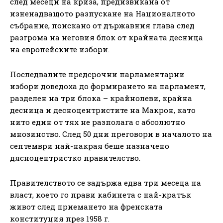
след месеци на криза, предизвикана от
изненадващото разпускане на Националното
събрание, поискано от държавния глава след
разгрома на неговия блок от крайната десница
на европейските избори.
Последвалите предсрочни парламентарни
избори доведоха до формирането на парламент,
разделен на три блока – крайнолеви, крайна
десница и десноцентристите на Макрон, като
нито един от тях не разполага с абсолютно
мнозинство. След 50 дни преговори в началото на
септември най-накрая беше назначено
дясноцентристко правителство.
Правителството се задържа едва три месеца на
власт, което го прави кабинета с най-кратък
живот след приемането на френската
конституция през 1958 г.