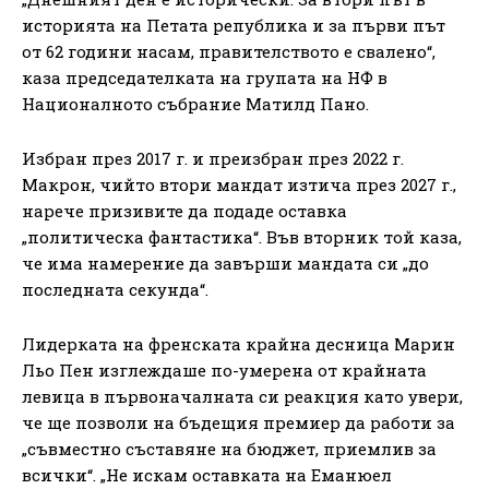
историята на Петата република и за първи път
от 62 години насам, правителството е свалено“,
каза председателката на групата на НФ в
Националното събрание Матилд Пано.
Избран през 2017 г. и преизбран през 2022 г.
Макрон, чийто втори мандат изтича през 2027 г.,
нарече призивите да подаде оставка
„политическа фантастика“. Във вторник той каза,
че има намерение да завърши мандата си „до
последната секунда“.
Лидерката на френската крайна десница Марин
Льо Пен изглеждаше по-умерена от крайната
левица в първоначалната си реакция като увери,
че ще позволи на бъдещия премиер да работи за
„съвместно съставяне на бюджет, приемлив за
всички“. „Не искам оставката на Еманюел