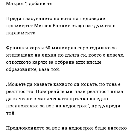
Макрон“, добави тя.
Преди гласуването на вота на недоверие
премиерът Мишел Барние също взе думата в
парламента.
Франция харчи 60 милиарда евро годишно за
изплащане на лихви по дълга си, което е повече,
отколкото харчи за отбрана или висше
образование, каза той.
„Можете да казвате каквото си искате, но това е
реалността. Повярвайте ми: тази реалност няма
да изчезне с магическата пръчка на едно
предложение за вот на недоверие“, предупреди
той.
Предложението за вот на недоверие беше внесено