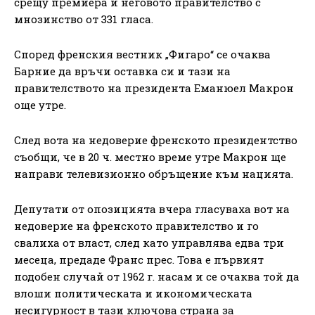
срещу премиера и неговото правителство с
мнозинство от 331 гласа.
Според френския вестник „Фигаро“ се очаква
Барние да връчи оставка си и тази на
правителството на президента Еманюел Макрон
още утре.
След вота на недоверие френското президентство
съобщи, че в 20 ч. местно време утре Макрон ще
направи телевизионно обръщение към нацията.
Депутати от опозицията вчера гласуваха вот на
недоверие на френското правителство и го
свалиха от власт, след като управлява едва три
месеца, предаде Франс прес. Това е първият
подобен случай от 1962 г. насам и се очаква той да
влоши политическата и икономическата
несигурност в тази ключова страна за