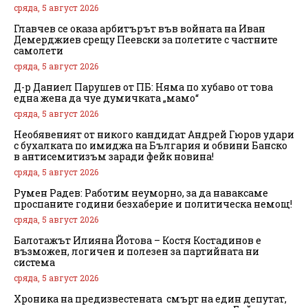
сряда, 5 август 2026
Главчев се оказа арбитърът във войната на Иван
Демерджиев срещу Пеевски за полетите с частните
самолети
сряда, 5 август 2026
Д-р Даниел Парушев от ПБ: Няма по хубаво от това
една жена да чуе думичката „мамо“
сряда, 5 август 2026
Необявеният от никого кандидат Андрей Гюров удари
с бухалката по имиджа на България и обвини Банско
в антисемитизъм заради фейк новина!
сряда, 5 август 2026
Румен Радев: Работим неуморно, за да наваксаме
проспаните години безхаберие и политическа немощ!
сряда, 5 август 2026
Балотажът Илияна Йотова – Костя Костадинов е
възможен, логичен и полезен за партийната ни
система
сряда, 5 август 2026
Хроника на предизвестената смърт на един депутат,