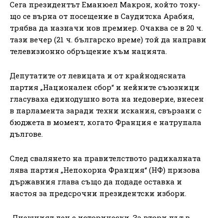
Сега президентът Еманюел Макрон, който току-
що се върна от посещение в Саудитска Арабия,
трябва да назначи нов премиер. Очаква се в 20 ч.
тази вечер (21 ч. българско време) той да направи
телевизионно обръщение към нацията.
Депутатите от левицата и от крайнодясната
партия „Национален сбор“ и нейните съюзници
гласуваха единодушно вота на недоверие, внесен
в парламента заради техни искания, свързани с
бюджета в момент, когато Франция е натрупала
дългове.
След свалянето на правителството радикалната
лява партия „Непокорна Франция“ (НФ) призова
държавния глава също да подаде оставка и
настоя за предсрочни президентски избори.
„Днешният ден е исторически. За втори път в