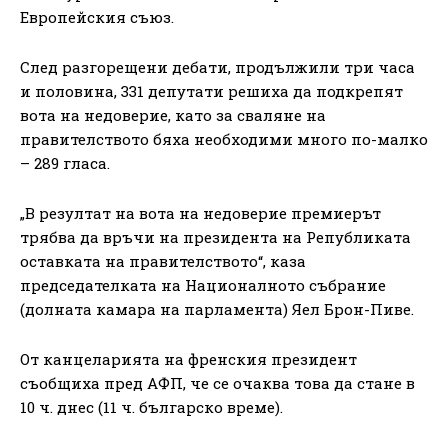
Европейския съюз.
След разгорещени дебати, продължили три часа
и половина, 331 депутати решиха да подкрепят
вота на недоверие, като за сваляне на
правителството бяха необходими много по-малко
– 289 гласа.
„В резултат на вота на недоверие премиерът
трябва да връчи на президента на Републиката
оставката на правителството“, каза
председателката на Националното събрание
(долната камара на парламента) Яел Брон-Пиве.
От канцеларията на френския президент
съобщиха пред АФП, че се очаква това да стане в
10 ч. днес (11 ч. българско време).