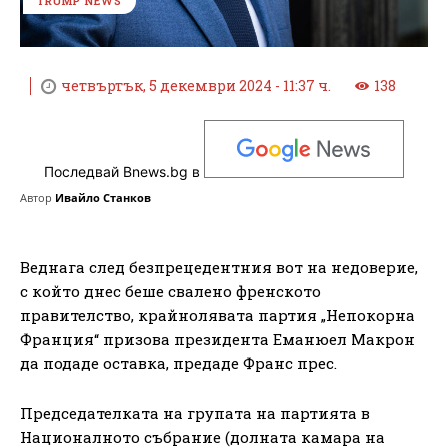
TRUMP NEWS
четвъртък, 5 декември 2024 - 11:37 ч.
138
Последвай Bnews.bg в
Автор
Ивайло Станков
Веднага след безпрецедентния вот на недоверие,
с който днес беше свалено френското
правителство, крайнолявата партия „Непокорна
Франция“ призова президента Еманюел Макрон
да подаде оставка, предаде Франс прес.
Председателката на групата на партията в
Националното събрание (долната камара на