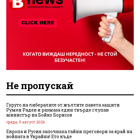
Не пропускай
Гуруто на либералите от жълтите павета защити
Румен Радев и размаза един твърде глупав
министър на Бойко Борисов
сряда, 5 август 2026
Европа и Русия започнаха тайни преговори за край на
войната в Украйна! Ето къде