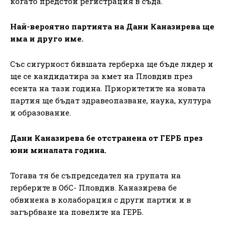
когато предстои регистрация в съда.
Най-вероятно партията на Дани Каназирева ще
има и друго име.
Със сигурност бившата герберка ще бъде лидер и
ще се кандидатира за кмет на Пловдив през
есента на тази година. Приоритетите на новата
партия ще бъдат здравеопазване, наука, култура
и образование.
Дани Каназирева бе отстранена от ГЕРБ през
юни миналата година.
Тогава тя бе съпредседател на групата на
герберите в ОбС- Пловдив. Каназирева бе
обвинена в колаборация с други партии и в
загърбване на повелите на ГЕРБ.