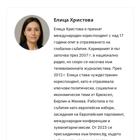
Елица Христова
Елица Христова е признат
международен кореспондент с над 17
години опит в отразяването на
глобални събития. Кариерният ѝ път
започва през 2007 г. в национално
радио, но скоро се насочва към
телевизионната журналистика. През
2012 г. Елица става чуждестранен
кореспондент, като е отразявала
ключови политически, социални и
икономически теми от Брюксел,
Берлин и Женева. Работила е по
събития като европейски избори,
заседания на Европейския парламент,
международни конференции и
хуманитарни мисии. От 2023 се
присъединява към bnews.bg, където