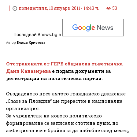
понеделник, 10 януари 2011 - 14:43 ч.
53
Последвай Bnews.bg в
Автор
Елица Христова
Отстранената от ГЕРБ общинска съветничка
Дани Каназирева
е подала документи за
регистрация на политическа партия.
Създаденото през лятото гражданско движение
„Съюз за Пловдив“ ще прерастне в национална
организация.
За учредители на новото политическо
формирование се записали стотина души, но
амбицията им е бройката да набъбне след месец,