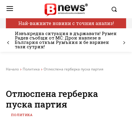
Най-важните новини с точния анализ!
Извънредна ситуация в държавата! Румен
Радев съобщи от МС: Дрон навлезе в
България откъм Румъния и бе взривен
тази сутрин!
Начало
Политика
Отлюспена герберка пуска партия
Отлюспена герберка
пуска партия
ПОЛИТИКА