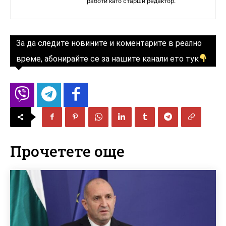
работи като старши редактор.
За да следите новините и коментарите в реално
време, абонирайте се за нашите канали ето тук
Прочетете още