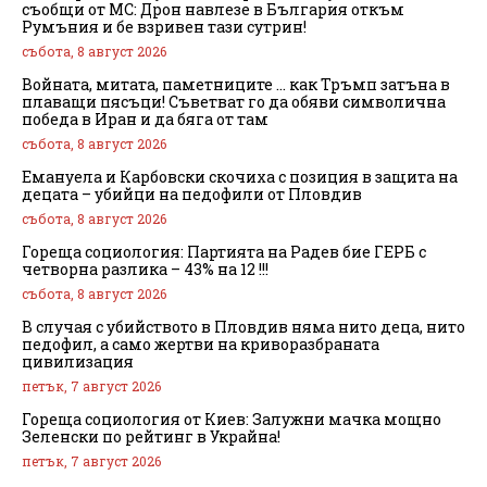
съобщи от МС: Дрон навлезе в България откъм
Румъния и бе взривен тази сутрин!
събота, 8 август 2026
Войната, митата, паметниците … как Тръмп затъна в
плаващи пясъци! Съветват го да обяви символична
победа в Иран и да бяга от там
събота, 8 август 2026
Емануела и Карбовски скочиха с позиция в защита на
децата – убийци на педофили от Пловдив
събота, 8 август 2026
Гореща социология: Партията на Радев бие ГЕРБ с
четворна разлика – 43% на 12 !!!
събота, 8 август 2026
В случая с убийството в Пловдив няма нито деца, нито
педофил, а само жертви на криворазбраната
цивилизация
петък, 7 август 2026
Гореща социология от Киев: Залужни мачка мощно
Зеленски по рейтинг в Украйна!
петък, 7 август 2026