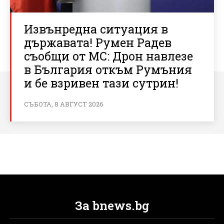
Извънредна ситуация в
държавата! Румен Радев
съобщи от МС: Дрон навлезе
в България откъм Румъния
и бе взривен тази сутрин!
СЪБОТА, 8 АВГУСТ 2026
За bnews.bg