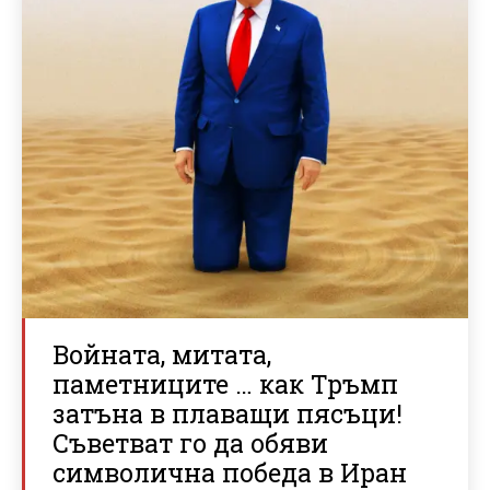
Войната, митата,
паметниците … как Тръмп
затъна в плаващи пясъци!
Съветват го да обяви
символична победа в Иран