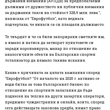
държавни вземания (АУПДВ) за предполагаеми
дължими от дружеството ни публични вземания
за държавни такси на стойност 328,9 млн. лева.",
написаха от "Еврофутбол", като веднага
подчертаха, че винаги са си плащали дължимото.
Те твърдят и че са били запорирани сметките им,
а имало и натиск да затворят пунктовете си
заради коронавируса, макар по отношение на
аналогичните обекти на Българския спортен
тотализатор да нямало такива искания.
Каква е причината за цялата кампания според
"Еврофутбол? "От началото на 2020 г. активно се
води битка за това българският бизнес по
отношение на спортните залагания да бъде
поднесен на тепсия на други хазартни оператори,
предимно чуждестранни и онлайн, които, според
сега действащата законова уредба, нямат право