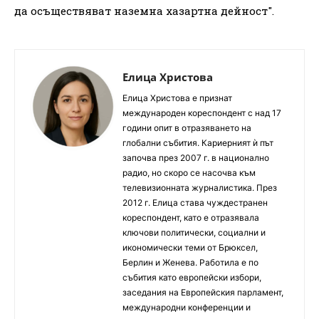
да осъществяват наземна хазартна дейност".
Елица Христова
Елица Христова е признат
международен кореспондент с над 17
години опит в отразяването на
глобални събития. Кариерният ѝ път
започва през 2007 г. в национално
радио, но скоро се насочва към
телевизионната журналистика. През
2012 г. Елица става чуждестранен
кореспондент, като е отразявала
ключови политически, социални и
икономически теми от Брюксел,
Берлин и Женева. Работила е по
събития като европейски избори,
заседания на Европейския парламент,
международни конференции и