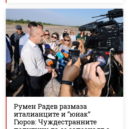
Румен Радев размаза
италианците и “юнак”
Гюров: Чуждестранните