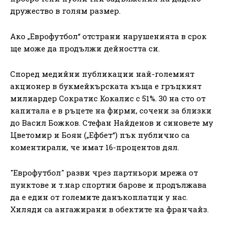
дружество в голям размер.
Ако „Еврофутбол“ отстрани нарушенията в срок
ще може да продължи дейността си.
Според медийни публикации най-големият
акционер в букмейкърската къща е гръцкият
милиардер Сократис Кокалис с 51%. 30 на сто от
капитала е в ръцете на фирми, сочени за близки
до Васил Божков. Стефан Найденов и синовете му
Цветомир и Боян („Ефбет“) пък публично са
коментирали, че имат 16-процентов дял.
"Еврофутбол" разви чрез партньори мрежа от
пунктове и т.нар спортни барове и продължава
да е един от големите данъкоплатци у нас.
Хиляди са ангажирани в обектите на франчайз.