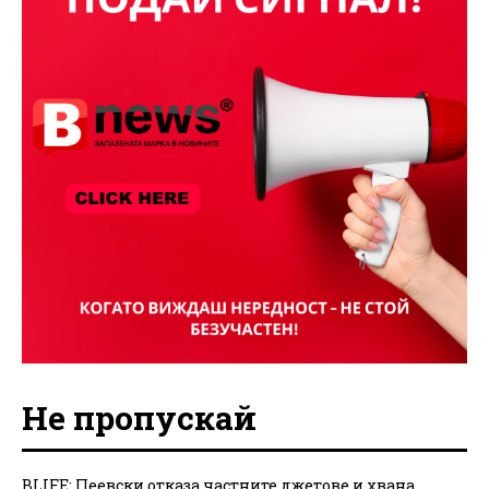
Не пропускай
BLIFE: Пеевски отказа частните джетове и хвана