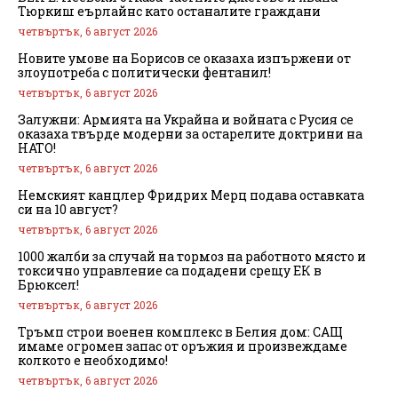
Тюркиш еърлайнс като останалите граждани
четвъртък, 6 август 2026
Новите умове на Борисов се оказаха изпържени от
злоупотреба с политически фентанил!
четвъртък, 6 август 2026
Залужни: Армията на Украйна и войната с Русия се
оказаха твърде модерни за остарелите доктрини на
НАТО!
четвъртък, 6 август 2026
Немският канцлер Фридрих Мерц подава оставката
си на 10 август?
четвъртък, 6 август 2026
1000 жалби за случай на тормоз на работното място и
токсично управление са подадени срещу ЕК в
Брюксел!
четвъртък, 6 август 2026
Тръмп строи военен комплекс в Белия дом: САЩ
имаме огромен запас от оръжия и произвеждаме
колкото е необходимо!
четвъртък, 6 август 2026