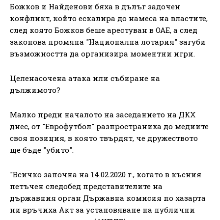
Божков и Найденови бяха в дълъг задочен
конфликт, който ескалира до намеса на властите,
след която Божков беше арестуван в ОАЕ, а след
законова промяна "Национална лотария" загуби
възможността да организира моментни игри.
Целенасочена атака или събиране на
дължимото?
Малко преди началото на заседанието на ДКХ
днес, от "Еврофутбол" разпространиха до медиите
своя позиция, в която твърдят, че дружеството
ще бъде "убито".
"Всичко започна на 14.02.2020 г., когато в късния
петъчен следобед представителите на
държавния орган Държавна комисия по хазарта
ни връчиха Акт за установяване на публични