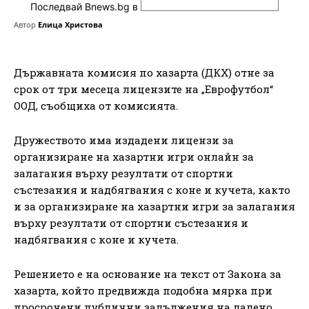
Последвай Bnews.bg в
Автор
Елица Христова
Държавната комисия по хазарта (ДКХ) отне за
срок от три месеца лицензите на „Еврофутбол“
ООД, съобщиха от комисията.
Дружеството има издадени лицензи за
организиране на хазартни игри онлайн за
залагания върху резултати от спортни
състезания и надбягвания с коне и кучета, както
и за организиране на хазартни игри за залагания
върху резултати от спортни състезания и
надбягвания с коне и кучета.
Решението е на основание на текст от Закона за
хазарта, който предвижда подобна мярка при
просрочени публични задължения на дадено