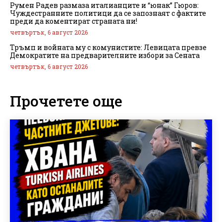
Румен Радев размаза италианците и “юнак” Гюров:
Чуждестранните политици да се запознаят с фактите
преди да коментират страната ни!
четвъртък, 6 август 2026
Тръмп и войната му с комунистите: Левицата превзе
Демократите на предварителните избори за Сената
четвъртък, 6 август 2026
Прочетете още