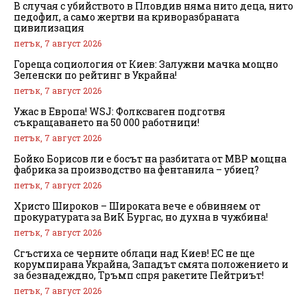
В случая с убийството в Пловдив няма нито деца, нито
педофил, а само жертви на криворазбраната
цивилизация
петък, 7 август 2026
Гореща социология от Киев: Залужни мачка мощно
Зеленски по рейтинг в Украйна!
петък, 7 август 2026
Ужас в Европа! WSJ: Фолксваген подготвя
съкращаването на 50 000 работници!
петък, 7 август 2026
Бойко Борисов ли е босът на разбитата от МВР мощна
фабрика за производство на фентанила – убиец?
петък, 7 август 2026
Христо Широков – Широката вече е обвиняем от
прокуратурата за ВиК Бургас, но духна в чужбина!
петък, 7 август 2026
Сгъстиха се черните облаци над Киев! ЕС не ще
корумпирана Украйна, Западът смята положението и
за безнадеждно, Тръмп спря ракетите Пейтриът!
петък, 7 август 2026