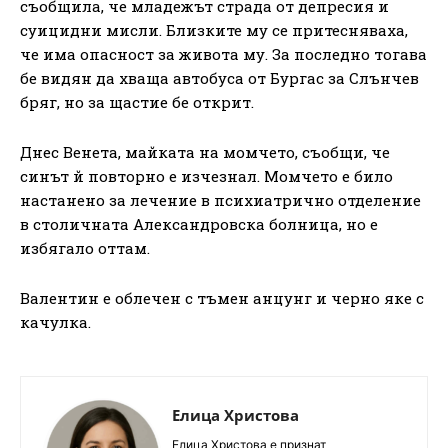
съобщила, че младежът страда от депресия и
суицидни мисли. Близките му се притесняваха,
че има опасност за живота му. За последно тогава
бе видян да хваща автобуса от Бургас за Слънчев
бряг, но за щастие бе открит.
Днес Венета, майката на момчето, съобщи, че
синът й повторно е изчезнал. Момчето е било
настанено за лечение в психиатрично отделение
в столичната Александровска болница, но е
избягало оттам.
Валентин е облечен с тъмен анцунг и черно яке с
качулка.
Елица Христова
Елица Христова е признат