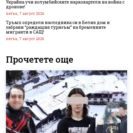
Украйна учи колумбийските наркокартели на война с
дронове!
петък, 7 август 2026
Тръмп определи наследника си в Белия дом и
забрани “раждащия туризъм” на бременните
мигранти в САЩ!
петък, 7 август 2026
Прочетете още