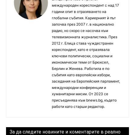
международен кореспондент с над 17
години опит в отразяването на
глобални събития. Кариерният ѝ път
започва през 2007 г. в национално
радио, но скоро се насочва към
телевизионната журналистика. През
2012 г. Елица става чуждестранен
кореспондент, като е отразявала
ключови политически, социални и
икономически теми от Брюксел,
Берлин и Женева. Работила е по
събития като европейски избори,
заседания на Европейския парламент,
международни конференции и
хуманитарни мисии. От 2023 се
присъединява към bnews.bg, където
работи като старши редактор.
За да следите новините и коментарите в реално