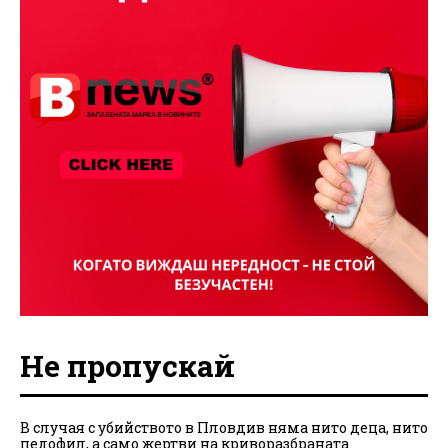
Не пропускай
В случая с убийството в Пловдив няма нито деца, нито
педофил, а само жертви на криворазбраната