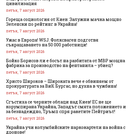
цивилизация
петък, 7 август 2026
Гореща социология от Киев: Залужни мачка мощно
Зеленски по рейтинг в Украйна!
петък, 7 август 2026
Ужас в Европа! WSJ: Фолксваген подготвя
съкращаването на 50 000 работници!
петък, 7 август 2026
Бойко Борисов ли е босът на разбитата от МВР мощна
фабрика за производство на фентанила – убиец?
петък, 7 август 2026
Христо Широков – Широката вече е обвиняем от
прокуратурата за ВиК Бургас, но духна в чужбина!
петък, 7 август 2026
Сгъстиха се черните облаци над Киев! ЕС не ще
корумпирана Украйна, Западът смята положението и
за безнадеждно, Тръмп спря ракетите Пейтриът!
петък, 7 август 2026
Украйна учи колумбийските наркокартели на война с
дронове!