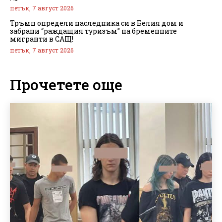
петък, 7 август 2026
Тръмп определи наследника си в Белия дом и
забрани “раждащия туризъм” на бременните
мигранти в САЩ!
петък, 7 август 2026
Прочетете още