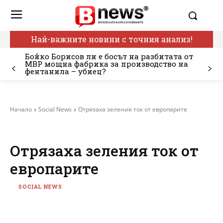
Най-важните новини с точния анализ!
Бойко Борисов ли е босът на разбитата от
МВР мощна фабрика за производство на
фентанила – убиец?
Начало
Social News
Отрязаха зеления ток от европарите
Отрязаха зеления ток от
европарите
SOCIAL NEWS