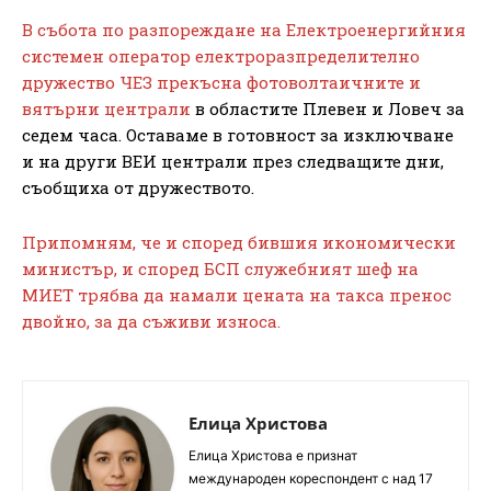
В събота по разпореждане на Електроенергийния
системен оператор електроразпределително
дружество ЧЕЗ прекъсна фотоволтаичните и
вятърни централи
в областите Плевен и Ловеч за
седем часа. Оставаме в готовност за изключване
и на други ВЕИ централи през следващите дни,
съобщиха от дружеството.
Припомням, че и според бившия икономически
министър, и според БСП служебният шеф на
МИЕТ трябва да намали цената на такса пренос
двойно, за да съживи износа.
Елица Христова
Елица Христова е признат
международен кореспондент с над 17