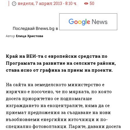
неделя, 7 април 2013 - 8:10 ч.
50
Последвай Bnews.bg в
Автор
Елица Христова
Край на ВЕИ-та с европейски средства по
Програмата за развитие на селските райони,
става ясно от графика за прием на проекти.
На сайта на земеделското министерство е
изрично е посочено, че по мярката, по която
досега приоритетно се подпомагаше
изграждането на екоцентралите, няма да се
приемат предложения за създаване на нови
възобновяеми енергийни източници и по-
специално фотоволтаици. Парите, давани досега