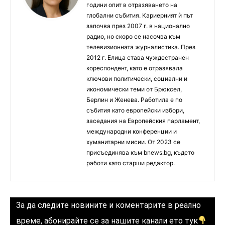
години опит в отразяването на
глобални събития. Кариерният ѝ път
започва през 2007 г. в национално
радио, но скоро се насочва към
телевизионната журналистика. През
2012 г. Елица става чуждестранен
кореспондент, като е отразявала
ключови политически, социални и
икономически теми от Брюксел,
Берлин и Женева. Работила е по
събития като европейски избори,
заседания на Европейския парламент,
международни конференции и
хуманитарни мисии. От 2023 се
присъединява към bnews.bg, където
работи като старши редактор.
За да следите новините и коментарите в реално
време, абонирайте се за нашите канали ето тук